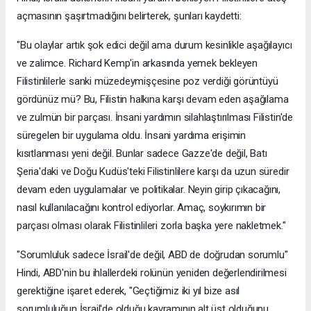
açmasının şaşırtmadığını belirterek, şunları kaydetti:
"Bu olaylar artık şok edici değil ama durum kesinlikle aşağılayıcı
ve zalimce. Richard Kemp'in arkasında yemek bekleyen
Filistinlilerle sanki müzedeymişçesine poz verdiği görüntüyü
gördünüz mü? Bu, Filistin halkına karşı devam eden aşağılama
ve zulmün bir parçası. İnsani yardımın silahlaştırılması Filistin'de
süregelen bir uygulama oldu. İnsani yardıma erişimin
kısıtlanması yeni değil. Bunlar sadece Gazze'de değil, Batı
Şeria'daki ve Doğu Kudüs'teki Filistinlilere karşı da uzun süredir
devam eden uygulamalar ve politikalar. Neyin girip çıkacağını,
nasıl kullanılacağını kontrol ediyorlar. Amaç, soykırımın bir
parçası olması olarak Filistinlileri zorla başka yere nakletmek."
"Sorumluluk sadece İsrail'de değil, ABD de doğrudan sorumlu"
Hindi, ABD'nin bu ihlallerdeki rolünün yeniden değerlendirilmesi
gerektiğine işaret ederek, "Geçtiğimiz iki yıl bize asıl
sorumluluğun İsrail'de olduğu kavramının alt üst olduğunu