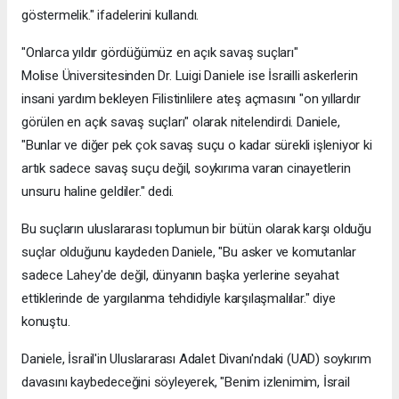
göstermelik." ifadelerini kullandı.
"Onlarca yıldır gördüğümüz en açık savaş suçları"
Molise Üniversitesinden Dr. Luigi Daniele ise İsrailli askerlerin
insani yardım bekleyen Filistinlilere ateş açmasını "on yıllardır
görülen en açık savaş suçları" olarak nitelendirdi. Daniele,
"Bunlar ve diğer pek çok savaş suçu o kadar sürekli işleniyor ki
artık sadece savaş suçu değil, soykırıma varan cinayetlerin
unsuru haline geldiler." dedi.
Bu suçların uluslararası toplumun bir bütün olarak karşı olduğu
suçlar olduğunu kaydeden Daniele, "Bu asker ve komutanlar
sadece Lahey'de değil, dünyanın başka yerlerine seyahat
ettiklerinde de yargılanma tehdidiyle karşılaşmalılar." diye
konuştu.
Daniele, İsrail'in Uluslararası Adalet Divanı'ndaki (UAD) soykırım
davasını kaybedeceğini söyleyerek, "Benim izlenimim, İsrail