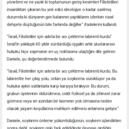
yönetimi ve ne yazık ki toplumunun geniş kesimleri Filistinlileri
insanlıktan çıkaran bu yok edici ideolojiye o kadar sarılmış
durumda ki dünyanın geri kalanının yaptıklarını izlerken nasıl
dehşete düştüğünün bile farkında değiller." ifadelerini kullandı.
"İsrail, Filistinliler için adeta bir acı çektirme labirenti kurdu"
İsrail’in yaklaşık 60 yıldır sürdürdüğü işgalin artık uluslararası
hukuku hiçe saymanın en uç noktasına ulaştığını dile getiren
Daniele, şu değerlendirmede bulundu:
"İsrail, Filistinliler için adeta bir acı çektirme labirenti kurdu. Bu
labirentte her çıkış yolu, onları ya soykırıma sürüklüyor ya da
hukuka aykırı saldırılarla karşı karşıya bırakıyor. Bu durum,
grubun üyelerinin öldürülmesi, ciddi fiziksel ya da zihinsel zarar
görmesi veya en azından bir kısmının yok olmasına neden
olacak yaşam koşullarına mahkum edilmesi anlamına geliyor."
Daniele, soykırımı önleme yükümlülüğünün, soykırım işlendikten
sonra değil, soykırım riski fark edildiğinde devreye girdiğini