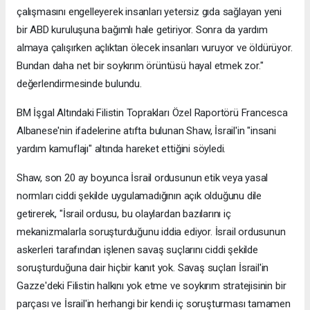
çalışmasını engelleyerek insanları yetersiz gıda sağlayan yeni
bir ABD kuruluşuna bağımlı hale getiriyor. Sonra da yardım
almaya çalışırken açlıktan ölecek insanları vuruyor ve öldürüyor.
Bundan daha net bir soykırım örüntüsü hayal etmek zor."
değerlendirmesinde bulundu.
BM İşgal Altındaki Filistin Toprakları Özel Raportörü Francesca
Albanese'nin ifadelerine atıfta bulunan Shaw, İsrail'in "insani
yardım kamuflajı" altında hareket ettiğini söyledi.
Shaw, son 20 ay boyunca İsrail ordusunun etik veya yasal
normları ciddi şekilde uygulamadığının açık olduğunu dile
getirerek, "İsrail ordusu, bu olaylardan bazılarını iç
mekanizmalarla soruşturduğunu iddia ediyor. İsrail ordusunun
askerleri tarafından işlenen savaş suçlarını ciddi şekilde
soruşturduğuna dair hiçbir kanıt yok. Savaş suçları İsrail'in
Gazze'deki Filistin halkını yok etme ve soykırım stratejisinin bir
parçası ve İsrail'in herhangi bir kendi iç soruşturması tamamen