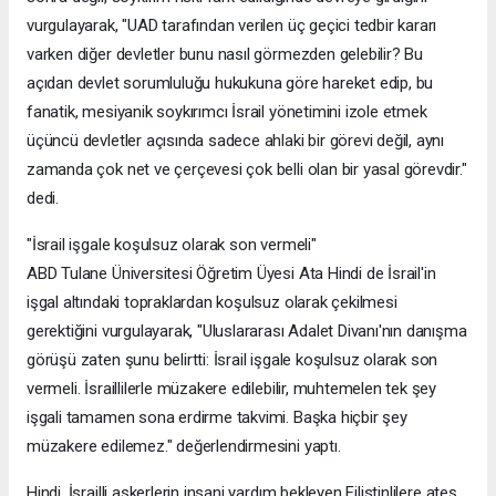
vurgulayarak, "UAD tarafından verilen üç geçici tedbir kararı
varken diğer devletler bunu nasıl görmezden gelebilir? Bu
açıdan devlet sorumluluğu hukukuna göre hareket edip, bu
fanatik, mesiyanik soykırımcı İsrail yönetimini izole etmek
üçüncü devletler açısında sadece ahlaki bir görevi değil, aynı
zamanda çok net ve çerçevesi çok belli olan bir yasal görevdir."
dedi.
"İsrail işgale koşulsuz olarak son vermeli"
ABD Tulane Üniversitesi Öğretim Üyesi Ata Hindi de İsrail'in
işgal altındaki topraklardan koşulsuz olarak çekilmesi
gerektiğini vurgulayarak, "Uluslararası Adalet Divanı'nın danışma
görüşü zaten şunu belirtti: İsrail işgale koşulsuz olarak son
vermeli. İsraillilerle müzakere edilebilir, muhtemelen tek şey
işgali tamamen sona erdirme takvimi. Başka hiçbir şey
müzakere edilemez." değerlendirmesini yaptı.
Hindi, İsrailli askerlerin insani yardım bekleyen Filistinlilere ateş