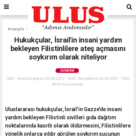
Anasayfa
Gündem
Hukukçular, İsrail'in insani yardım
bekleyen Filistinlilere ateş açmasını
soykırım olarak niteliyor
GÜNDEM
(AA) - Anadolu Ajansı | 30.06.2025 - 14:33, Güncelleme: 30.06.2025 - 14:00
4913+ kez okundu.
Uluslararası hukukçular, İsrail’in Gazze’de insani
yardım bekleyen Filistinli sivilleri gıda dağıtım
noktalarında kasıtlı olarak öldürmesini, Filistinlilere
yönelik onlarca yıldır görülen soykırım suçunun