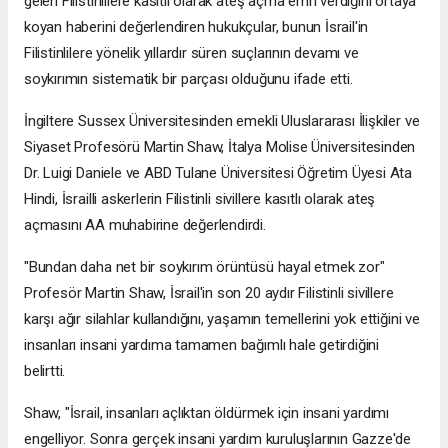
gelen Filistinlilere kasıtlı olarak ateş açma emri verdiğini ortaya
koyan haberini değerlendiren hukukçular, bunun İsrail'in
Filistinlilere yönelik yıllardır süren suçlarının devamı ve
soykırımın sistematik bir parçası olduğunu ifade etti.
İngiltere Sussex Üniversitesinden emekli Uluslararası İlişkiler ve
Siyaset Profesörü Martin Shaw, İtalya Molise Üniversitesinden
Dr. Luigi Daniele ve ABD Tulane Üniversitesi Öğretim Üyesi Ata
Hindi, İsrailli askerlerin Filistinli sivillere kasıtlı olarak ateş
açmasını AA muhabirine değerlendirdi.
"Bundan daha net bir soykırım örüntüsü hayal etmek zor"
Profesör Martin Shaw, İsrail'in son 20 aydır Filistinli sivillere
karşı ağır silahlar kullandığını, yaşamın temellerini yok ettiğini ve
insanları insani yardıma tamamen bağımlı hale getirdiğini
belirtti.
Shaw, "İsrail, insanları açlıktan öldürmek için insani yardımı
engelliyor. Sonra gerçek insani yardım kuruluşlarının Gazze'de