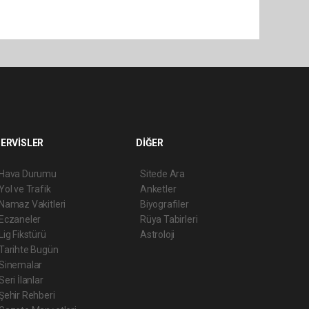
ERVİSLER
DİĞER
Hava Durumu
Sitede Ara
Yol ve Trafik
Anketler
Namaz Vakitleri
Biyografiler
Eczaneler
Rüya Tabirleri
Lig Fikstürü
Astroloji
Tarihte Bugün
Sinemalar
Seri İlanlar
Şehir Rehberi