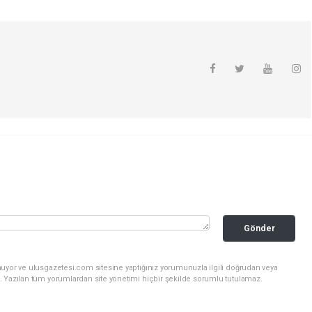
Gönder
nuyor ve ulusgazetesi.com sitesine yaptığınız yorumunuzla ilgili doğrudan veya
. Yazılan tüm yorumlardan site yönetimi hiçbir şekilde sorumlu tutulamaz.