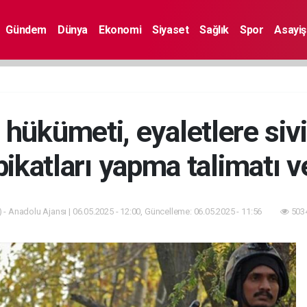
Gündem
Dünya
Ekonomi
Siyaset
Sağlık
Spor
Asayiş
 hükümeti, eyaletlere sivi
bikatları yapma talimatı v
 - Anadolu Ajansı | 06.05.2025 - 12:00, Güncelleme: 06.05.2025 - 11:56
5034