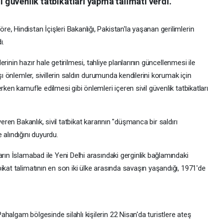
il güvenlik tatbikatları yapma talimatı verdi.
, Hindistan İçişleri Bakanlığı, Pakistan'la yaşanan gerilimlerin
ı.
lerinin hazır hale getirilmesi, tahliye planlarının güncellenmesi ile
şı önlemler, sivillerin saldırı durumunda kendilerini korumak için
rken kamufle edilmesi gibi önlemleri içeren sivil güvenlik tatbikatları
eren Bakanlık, sivil tatbikat kararının "düşmanca bir saldırı
 alındığını duyurdu.
arın İslamabad ile Yeni Delhi arasındaki gerginlik bağlamındaki
ikat talimatının en son iki ülke arasında savaşın yaşandığı, 1971'de
halgam bölgesinde silahlı kişilerin 22 Nisan'da turistlere ateş