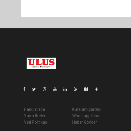
Pro-0.058
Hakkımızda
Kullanım Şartları
Yayın İlkeleri
Whatsapp İhbar
Veri Politikası
Haber Gönder