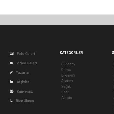
KATEGORİLER
S
Foto Galeri
Video Galeri
Gündem
Dünya
Yazarlar
Ekonomi
Siyaset
Arşivler
Sağlık
Künyemiz
Spor
Asayiş
Bize Ulaşın