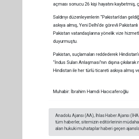
açması sonucu 26 kişi hayatını kaybetmiş, ço
Saldırıyı düzenleyenlerin "Pakistan'dan geld
askıya almış, Yeni Delhi'de görevli Pakistanlı
Pakistan vatandaşlarına yönelik vize hizmetler
duyurmuştu.
Pakistan, suçlamaları reddederek Hindistan'ı
"İndus Suları Anlaşması"nın dışına çıkılarak 
Hindistan ile her türlü ticareti askıya almış 
Muhabir: İbrahim Hamdi Hacıcaferoğlu
Anadolu Ajansı (AA), İhlas Haber Ajansı (İHA
tüm haberler, sitemizin editörlerinin müdaha
alan hukuki muhataplar haberi geçen ajanslar