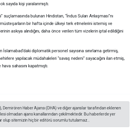
k sayıda kişi yaralanmıştı.
iği" suçlamasında bulunan Hindistan, "İndus Suları Anlaşması"nı
 müsteşarların bir hafta içinde ülkeyi terk etmelerini istemiş ve
inin askıya alındığını, daha önce verilen tüm vizelerin iptal edildiğini
n İslamabad'daki diplomatik personel sayısına sınırlama getirmiş,
nehirlere yapılacak müdahaleleri "savaş nedeni" sayacağını ilan etmiş,
ve hava sahasını kapatmıştı.
), Demirören Haber Ajansı (DHA) ve diğer ajanslar tarafından eklenen
lesi olmadan ajans kanallarından çekilmektedir. Bu haberlerde yer
 olup sitemizin hiç bir editörü sorumlu tutulamaz...