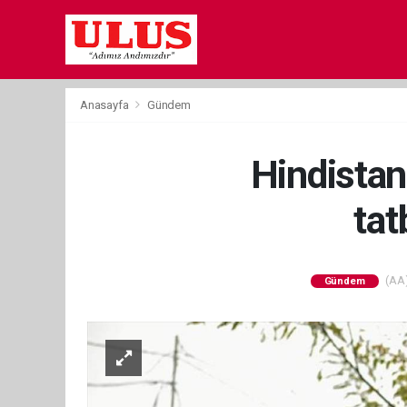
Anasayfa
Gündem
Hindistan
tat
(AA)
Gündem