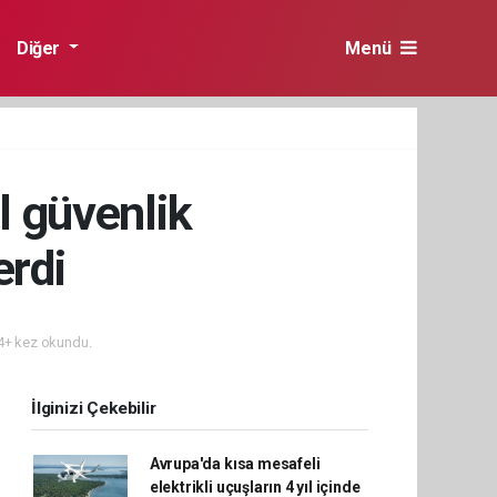
Diğer
Menü
l güvenlik
erdi
+ kez okundu.
İlginizi Çekebilir
Avrupa'da kısa mesafeli
elektrikli uçuşların 4 yıl içinde