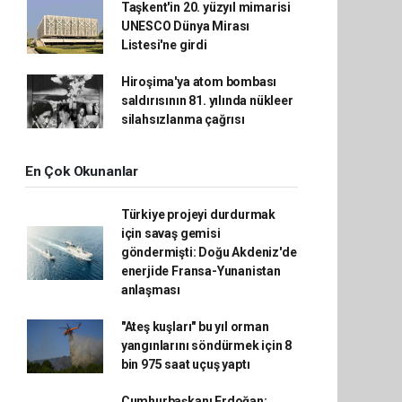
Taşkent'in 20. yüzyıl mimarisi
UNESCO Dünya Mirası
Listesi'ne girdi
Hiroşima'ya atom bombası
saldırısının 81. yılında nükleer
silahsızlanma çağrısı
En Çok Okunanlar
Türkiye projeyi durdurmak
için savaş gemisi
göndermişti: Doğu Akdeniz'de
enerjide Fransa-Yunanistan
anlaşması
"Ateş kuşları" bu yıl orman
yangınlarını söndürmek için 8
bin 975 saat uçuş yaptı
Cumhurbaşkanı Erdoğan: