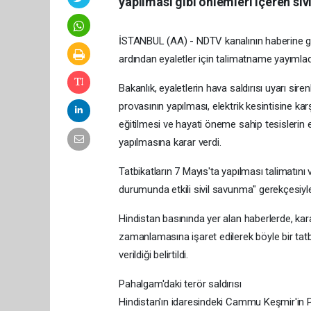
yapılması gibi önlemleri içeren siv
İSTANBUL (AA) - NDTV kanalının haberine göre
ardından eyaletler için talimatname yayımlad
Bakanlık, eyaletlerin hava saldırısı uyarı siren
provasının yapılması, elektrik kesintisine kar
eğitilmesi ve hayati öneme sahip tesislerin e
yapılmasına karar verdi.
Tatbikatların 7 Mayıs'ta yapılması talimatını v
durumunda etkili sivil savunma" gerekçesiyle
Hindistan basınında yer alan haberlerde, kar
zamanlamasına işaret edilerek böyle bir tatb
verildiği belirtildi.
Pahalgam'daki terör saldırısı
Hindistan'ın idaresindeki Cammu Keşmir'in Pa