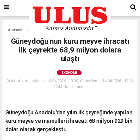
Anasayfa
Ekonomi
Güneydoğu'nun kuru meyve ihracatı
ilk çeyrekte 68,9 milyon dolara
ulaştı
EKONOMI
(AA) - Anadolu Ajansı | 14.04.2026 - 13:30, Güncelleme: 14.04.2026 - 13:24
2244+ kez okundu.
Güneydoğu Anadolu'dan yılın ilk çeyreğinde yapılan
kuru meyve ve mamulleri ihracatı 68 milyon 929 bin
dolar olarak gerçekleşti.