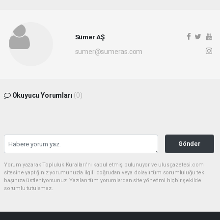
Sümer AŞ
sumer@sumeras.com
Okuyucu Yorumları
(0)
Gönder
Yorum yazarak Topluluk Kuralları’nı kabul etmiş bulunuyor ve ulusgazetesi.com
sitesine yaptığınız yorumunuzla ilgili doğrudan veya dolaylı tüm sorumluluğu tek
başınıza üstleniyorsunuz. Yazılan tüm yorumlardan site yönetimi hiçbir şekilde
sorumlu tutulamaz.