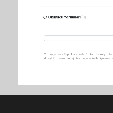
Okuyucu Yorumları
(0)
Yorum yazarak Topluluk Kuralları’nı kabul etmiş bulu
dolaylı tüm sorumluluğu tek başınıza üstleniyorsunuz