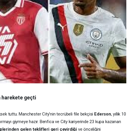
n harekete geçti
sek tuttu. Manchester City’nin tecrübeli file bekçisi
Ederson
, yıllık 10
ı formayı giymeye hazır. Benfica ve City kariyerinde 23 kupa kazanan
lerinden gelen teklifleri geri çevirdiği
ve önceliğini