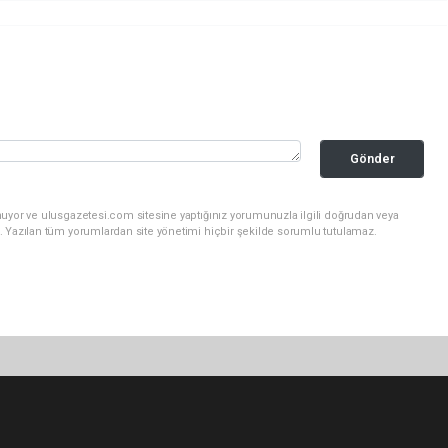
Gönder
nuyor ve ulusgazetesi.com sitesine yaptığınız yorumunuzla ilgili doğrudan veya
. Yazılan tüm yorumlardan site yönetimi hiçbir şekilde sorumlu tutulamaz.