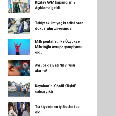
Kızılay AVM kapandı mı?
Açıklama geldi
Takipteki ihtiyaç kredisi oranı
dokuz yılın zirvesinde
Milli pentatlet İlke Özyüksel
Mihrioğlu Avrupa şampiyonu
oldu
Avrupa'da Batı Nil virüsü
alarmı!
Kayahan'ın 'Gönül Köşkü'
satışa çıktı
Türkiye'nin en iyi liseleri belli
oldu!