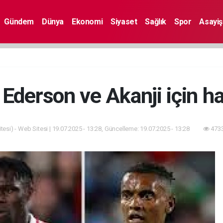
Gündem
Dünya
Ekonomi
Siyaset
Sağlık
Spor
Asayiş
Ederson ve Akanji için h
esi) - Web Sitesi | 19.07.2025 - 13:28, Güncelleme: 19.07.2025 - 13:28
4733