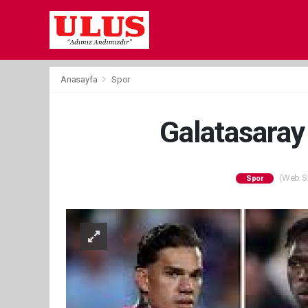
Anasayfa
Spor
Galatasaray 
(Web Sit
Spor