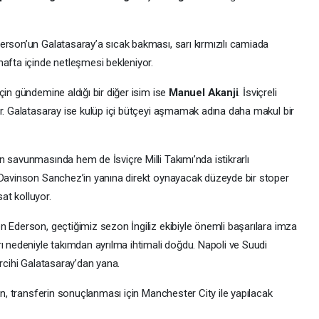
erson’un Galatasaray’a sıcak bakması, sarı kırmızılı camiada
hafta içinde netleşmesi bekleniyor.
çin gündemine aldığı bir diğer isim ise
Manuel Akanji
. İsviçreli
r. Galatasaray ise kulüp içi bütçeyi aşmamak adına daha makul bir
 savunmasında hem de İsviçre Milli Takımı’nda istikrarlı
, Davinson Sanchez’in yanına direkt oynayacak düzeyde bir stoper
sat kolluyor.
n Ederson, geçtiğimiz sezon İngiliz ekibiyle önemli başarılara imza
ı nedeniyle takımdan ayrılma ihtimali doğdu. Napoli ve Suudi
ercihi Galatasaray’dan yana.
ken, transferin sonuçlanması için Manchester City ile yapılacak