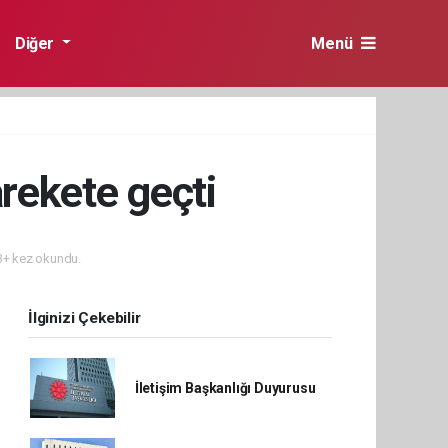
Diğer
Menü
arekete geçti
+ kez okundu.
İlginizi Çekebilir
İletişim Başkanlığı Duyurusu