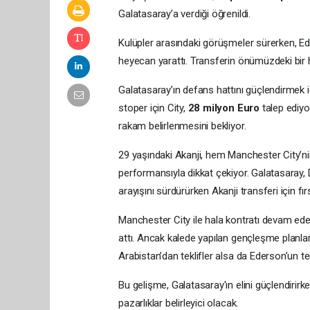
Galatasaray’a verdiği öğrenildi.
Kulüpler arasındaki görüşmeler sürerken, Ed
heyecan yarattı. Transferin önümüzdeki bir 
Galatasaray’ın defans hattını güçlendirmek i
stoper için City,
28 milyon Euro
talep ediyo
rakam belirlenmesini bekliyor.
29 yaşındaki Akanji, hem Manchester City’nin
performansıyla dikkat çekiyor. Galatasaray
arayışını sürdürürken Akanji transferi için fır
Manchester City ile hala kontratı devam ede
attı. Ancak kalede yapılan gençleşme planlar
Arabistan’dan teklifler alsa da Ederson’un t
Bu gelişme, Galatasaray'ın elini güçlendirir
pazarlıklar belirleyici olacak.