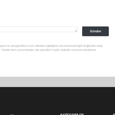
Gönder
nuyor ve ulusgazetesi.com sitesine yaptığınız yorumunuzla ilgili doğrudan veya
. Yazılan tüm yorumlardan site yönetimi hiçbir şekilde sorumlu tutulamaz.