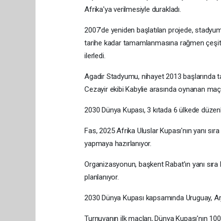
Afrika'ya verilmesiyle durakladı.
2007'de yeniden başlatılan projede, stadyu
tarihe kadar tamamlanmasına rağmen çeşitli 
ilerledi.
Agadir Stadyumu, nihayet 2013 başlarında t
Cezayir ekibi Kabylie arasında oynanan maçl
2030 Dünya Kupası, 3 kıtada 6 ülkede düze
Fas, 2025 Afrika Uluslar Kupası'nın yanı sır
yapmaya hazırlanıyor.
Organizasyonun, başkent Rabat’ın yanı sıra
planlanıyor.
2030 Dünya Kupası kapsamında Uruguay, Arj
Turnuvanın ilk maçları, Dünya Kupası'nın 100