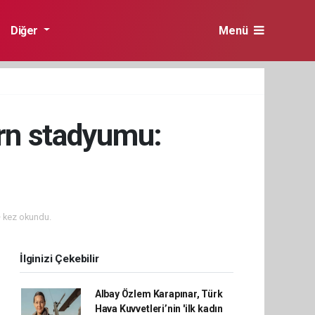
Diğer
Menü
rn stadyumu:
 kez okundu.
İlginizi Çekebilir
Albay Özlem Karapınar, Türk
Hava Kuvvetleri’nin 'ilk kadın