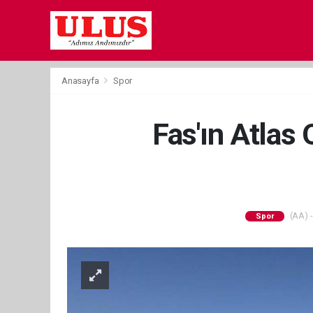
Anasayfa
Spor
Fas'ın Atla
(AA) -
Spor