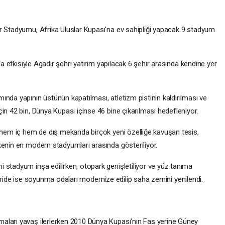
r Stadyumu, Afrika Uluslar Kupası'na ev sahipliği yapacak 9 stadyum
da etkisiyle Agadir şehri yatırım yapılacak 6 şehir arasında kendine yer
nda yapının üstünün kapatılması, atletizm pistinin kaldırılması ve
in 42 bin, Dünya Kupası içinse 46 bine çıkarılması hedefleniyor.
a hem iç hem de dış mekanda birçok yeni özelliğe kavuşan tesis,
kenin en modern stadyumları arasında gösteriliyor.
 stadyum inşa edilirken, otopark genişletiliyor ve yüz tanıma
. İçeride ise soyunma odaları modernize edilip saha zemini yenilendi.
aları yavaş ilerlerken 2010 Dünya Kupası'nın Fas yerine Güney