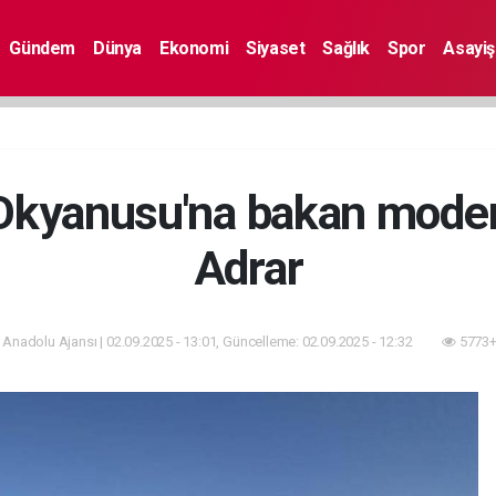
Gündem
Dünya
Ekonomi
Siyaset
Sağlık
Spor
Asayiş
s Okyanusu'na bakan mode
Adrar
 Anadolu Ajansı | 02.09.2025 - 13:01, Güncelleme: 02.09.2025 - 12:32
5773+