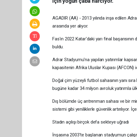
için yoğun çaba harcıyor.
AGADIR (AA) - 2013 yılında inşa edilen Adra
arasında yer alıyor.
Fas'ın 2022 Katar'daki yarı final başarısının 
buldu.
Adrar Stadyumu'na yapılan yatırımlar kapsamı
kapasitenin Afrika Uluslar Kupası (AFCON) iç
Doğal çim yüzeyli futbol sahasının yanı sır
bugüne kadar 34 milyon avroluk yatırımla ül
Dış bölümde üç antrenman sahası ve bir mini
sistemi gibi yeniliklerle güvenlik artırılıyor
Stadın açılışı birçok defa sekteye uğradı
İnşasına 2003'te başlanan stadyumun çalışm