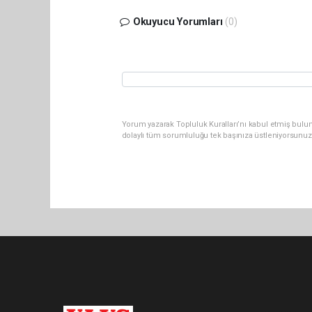
Okuyucu Yorumları
(0)
Yorum yazarak Topluluk Kuralları’nı kabul etmiş bulu
dolaylı tüm sorumluluğu tek başınıza üstleniyorsunuz