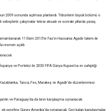
mun 2009 sonunda açılması planlandı. Tribünlerin büyük bölümü o
sebeplerle çalışmalar tekrar aksadı ve sonraki yıllarda yavaş
amamlanarak 11 Ekim 2013'te Fas'ın Hassania Agadir takımı ile
a resmen açıldı.
nlenecek
a İspanya ve Portekiz ile 2030 FIFA Dünya Kupası'na ev sahipliği
 Kazablanka, Tanca, Fes, Marakeş ve Agadir'de düzenlenmesi
antin ve Paraguay'da da birer karşılaşma oynanacak.
. yılı şerefine Güney Amerika'da oynanacak. Geri kalan karşılaşmalar