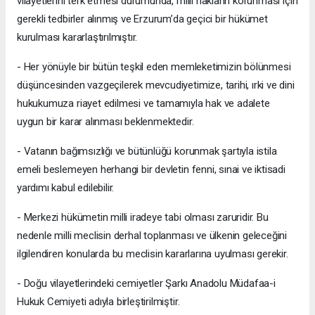
vilayetlerini terk etmesi durumunda, milli hakların korunması için
gerekli tedbirler alınmış ve Erzurum’da geçici bir hükümet
kurulması kararlaştırılmıştır.
- Her yönüyle bir bütün teşkil eden memleketimizin bölünmesi
düşüncesinden vazgeçilerek mevcudiyetimize, tarihi, ırki ve dini
hukukumuza riayet edilmesi ve tamamıyla hak ve adalete
uygun bir karar alınması beklenmektedir.
- Vatanın bağımsızlığı ve bütünlüğü korunmak şartıyla istila
emeli beslemeyen herhangi bir devletin fenni, sınai ve iktisadi
yardımı kabul edilebilir.
- Merkezi hükümetin milli iradeye tabi olması zaruridir. Bu
nedenle milli meclisin derhal toplanması ve ülkenin geleceğini
ilgilendiren konularda bu meclisin kararlarına uyulması gerekir.
- Doğu vilayetlerindeki cemiyetler Şarkı Anadolu Müdafaa-i
Hukuk Cemiyeti adıyla birleştirilmiştir.