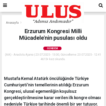
Anasayfa
Gündem
Erzurum Kongresi Milli
Mücadele'nin pusulası oldu
GÜNDEM
(AA) - Anadolu Ajansı | 23.07.2025 - 13:00, Güncelleme: 23.07.2025 - 12:41
4615+ kez okundu.
Mustafa Kemal Atatürk öncülüğünde Türkiye
Cumhuriyeti'nin temellerinin atıldığı Erzurum
Kongresi, ulusal egemenliğin koşulsuz
gerçekleştirilmesine karar verilen ilk kongre olması
nedeniyle Türkiye tarihinde önemli bir yer tutuyor.