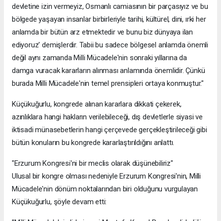
devletine izin vermeyiz, Osmanlı camiasının bir parçasıyız ve bu
bölgede yaşayan insanlar birbirleriyle tarihi, kültürel, dini, ırki her
anlamda bir bütün arz etmektedir ve bunu biz dünyaya ilan
ediyoruz' demişlerdir. Tabii bu sadece bölgesel anlamda önemli
değil aynı zamanda Milli Mücadele'nin sonraki yıllarına da
damga vuracak kararların alınması anlamında önemlidir. Çünkü
burada Milli Mücadele'nin temel prensipleri ortaya konmuştur."
Küçükuğurlu, kongrede alınan kararlara dikkati çekerek,
azınlıklara hangi hakların verilebileceği, dış devletlerle siyasi ve
iktisadi münasebetlerin hangi çerçevede gerçekleştirileceği gibi
bütün konuların bu kongrede kararlaştırıldığını anlattı.
"Erzurum Kongresi'ni bir meclis olarak düşünebiliriz"
Ulusal bir kongre olması nedeniyle Erzurum Kongresi'nin, Milli
Mücadele'nin dönüm noktalarından biri olduğunu vurgulayan
Küçükuğurlu, şöyle devam etti: