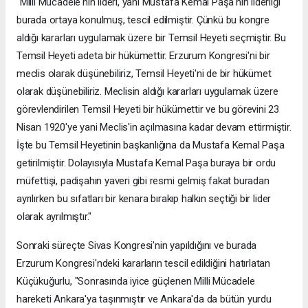
"Milli Mücadele'nin lideri, yani Mustafa Kemal Paşa'nın liderliği
burada ortaya konulmuş, tescil edilmiştir. Çünkü bu kongre
aldığı kararları uygulamak üzere bir Temsil Heyeti seçmiştir. Bu
Temsil Heyeti adeta bir hükümettir. Erzurum Kongresi'ni bir
meclis olarak düşünebiliriz, Temsil Heyeti'ni de bir hükümet
olarak düşünebiliriz. Meclisin aldığı kararları uygulamak üzere
görevlendirilen Temsil Heyeti bir hükümettir ve bu görevini 23
Nisan 1920'ye yani Meclis'in açılmasına kadar devam ettirmiştir.
İşte bu Temsil Heyetinin başkanlığına da Mustafa Kemal Paşa
getirilmiştir. Dolayısıyla Mustafa Kemal Paşa buraya bir ordu
müfettişi, padişahın yaveri gibi resmi gelmiş fakat buradan
ayrılırken bu sıfatları bir kenara bırakıp halkın seçtiği bir lider
olarak ayrılmıştır."
Sonraki süreçte Sivas Kongresi'nin yapıldığını ve burada
Erzurum Kongresi'ndeki kararların tescil edildiğini hatırlatan
Küçükuğurlu, "Sonrasında iyice güçlenen Milli Mücadele
hareketi Ankara'ya taşınmıştır ve Ankara'da da bütün yurdu