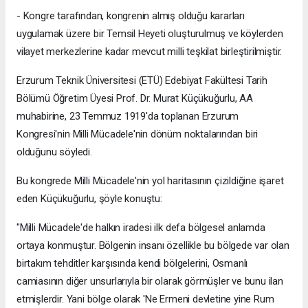
- Kongre tarafından, kongrenin almış olduğu kararları
uygulamak üzere bir Temsil Heyeti oluşturulmuş ve köylerden
vilayet merkezlerine kadar mevcut milli teşkilat birleştirilmiştir.
Erzurum Teknik Üniversitesi (ETÜ) Edebiyat Fakültesi Tarih
Bölümü Öğretim Üyesi Prof. Dr. Murat Küçükuğurlu, AA
muhabirine, 23 Temmuz 1919'da toplanan Erzurum
Kongresi'nin Milli Mücadele'nin dönüm noktalarından biri
olduğunu söyledi.
Bu kongrede Milli Mücadele'nin yol haritasının çizildiğine işaret
eden Küçükuğurlu, şöyle konuştu:
"Milli Mücadele'de halkın iradesi ilk defa bölgesel anlamda
ortaya konmuştur. Bölgenin insanı özellikle bu bölgede var olan
birtakım tehditler karşısında kendi bölgelerini, Osmanlı
camiasının diğer unsurlarıyla bir olarak görmüşler ve bunu ilan
etmişlerdir. Yani bölge olarak 'Ne Ermeni devletine yine Rum