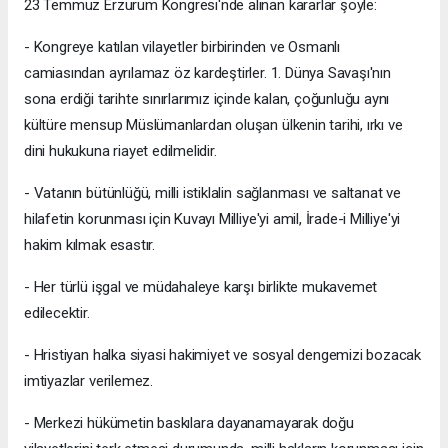
23 Temmuz Erzurum Kongresi'nde alınan kararlar şöyle:
- Kongreye katılan vilayetler birbirinden ve Osmanlı
camiasından ayrılamaz öz kardeştirler. 1. Dünya Savaşı'nın
sona erdiği tarihte sınırlarımız içinde kalan, çoğunluğu aynı
kültüre mensup Müslümanlardan oluşan ülkenin tarihi, ırkı ve
dini hukukuna riayet edilmelidir.
- Vatanın bütünlüğü, milli istiklalin sağlanması ve saltanat ve
hilafetin korunması için Kuvayı Milliye'yi amil, İrade-i Milliye'yi
hakim kılmak esastır.
- Her türlü işgal ve müdahaleye karşı birlikte mukavemet
edilecektir.
- Hristiyan halka siyasi hakimiyet ve sosyal dengemizi bozacak
imtiyazlar verilemez.
- Merkezi hükümetin baskılara dayanamayarak doğu