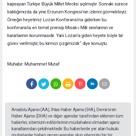
kapsayan Türkiye Büyük Millet Meclisi açılmıştır. Sonraki sürece
baktığımızda da yine Erzurum Kongresi'nin izlerini görmekteyiz.
Örneğin heyetimiz Lozan Konferansı'na giderken bu
konferansta en temel prensip Misak-ı Milli sınırlarının ve
kararlarının korunmasıdır. Yani Lozan'a giden heyete böyle bir
görev verilmiştir, bu kırmızı çizgimizdir." diye konuştu.
Muhabir: Muhammet Mutaf
Anadolu Ajansı (AA), İhlas Haber Ajansı (İHA), Demirören
Haber Ajansı (DHA) ve diğer ajanslar tarafından eklenen tüm
haberler, sitemizin editörlerinin müdahalesi olmadan ajans
kanallarından çekilmektedir. Bu haberlerde yer alan hukuki
muhataplar haberi geçen ajanslar olup sitemizin hiç bir