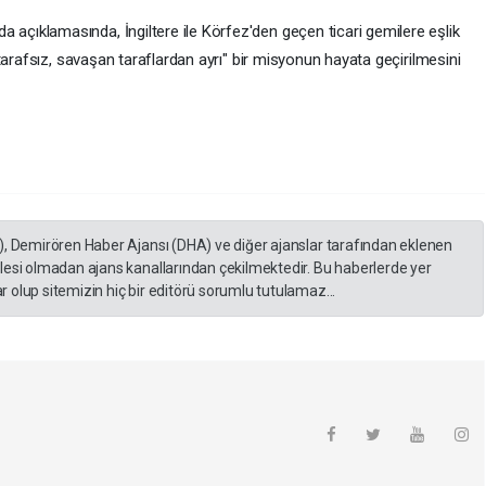
ıklamasında, İngiltere ile Körfez'den geçen ticari gemilere eşlik
tarafsız, savaşan taraflardan ayrı" bir misyonun hayata geçirilmesini
), Demirören Haber Ajansı (DHA) ve diğer ajanslar tarafından eklenen
lesi olmadan ajans kanallarından çekilmektedir. Bu haberlerde yer
 olup sitemizin hiç bir editörü sorumlu tutulamaz...