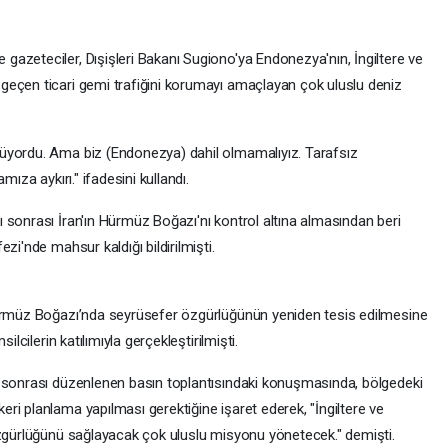
azeteciler, Dışişleri Bakanı Sugiono'ya Endonezya'nın, İngiltere ve
geçen ticari gemi trafiğini korumayı amaçlayan çok uluslu deniz
üyordu. Ama biz (Endonezya) dahil olmamalıyız. Tarafsız
mıza aykırı." ifadesini kullandı.
 sonrası İran'ın Hürmüz Boğazı'nı kontrol altına almasından beri
zi'nde mahsur kaldığı bildirilmişti.
Hürmüz Boğazı’nda seyrüsefer özgürlüğünün yeniden tesis edilmesine
ilcilerin katılımıyla gerçekleştirilmişti.
s sonrası düzenlenen basın toplantısındaki konuşmasında, bölgedeki
ri planlama yapılması gerektiğine işaret ederek, "İngiltere ve
özgürlüğünü sağlayacak çok uluslu misyonu yönetecek." demişti.