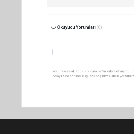
Okuyucu Yorumları
(0)
Yorum yazarak Topluluk Kuralları’nı kabul etmiş bulu
dolaylı tüm sorumluluğu tek başınıza üstleniyorsunuz