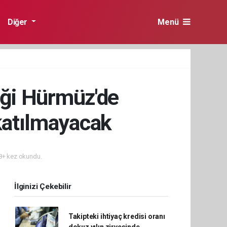
Diğer
Menü
iği Hürmüz'de
katılmayacak
+ kez okundu.
İlginizi Çekebilir
Takipteki ihtiyaç kredisi oranı