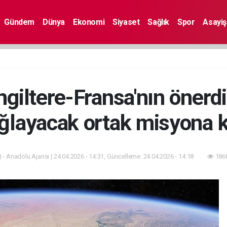
Gündem
Dünya
Ekonomi
Siyaset
Sağlık
Spor
Asayiş
ngiltere-Fransa'nın önerd
ağlayacak ortak misyona 
 - Anadolu Ajansı | 24.04.2026 - 14:31, Güncelleme: 24.04.2026 - 14:18
1868