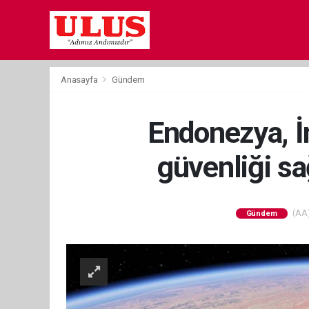
Anasayfa
Gündem
Endonezya, İ
güvenliği s
(AA)
Gündem