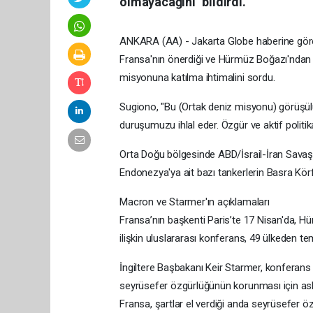
olmayacağını" bildirdi.
ANKARA (AA) - Jakarta Globe haberine göre g
Fransa'nın önerdiği ve Hürmüz Boğazı'ndan 
misyonuna katılma ihtimalini sordu.
Sugiono, "Bu (Ortak deniz misyonu) görüşül
duruşumuzu ihlal eder. Özgür ve aktif politika
Orta Doğu bölgesinde ABD/İsrail-İran Savaşı
Endonezya'ya ait bazı tankerlerin Basra Körfe
Macron ve Starmer'ın açıklamaları
Fransa’nın başkenti Paris’te 17 Nisan'da, 
ilişkin uluslararası konferans, 49 ülkeden tems
İngiltere Başbakanı Keir Starmer, konferan
seyrüsefer özgürlüğünün korunması için aske
Fransa, şartlar el verdiği anda seyrüsefer 