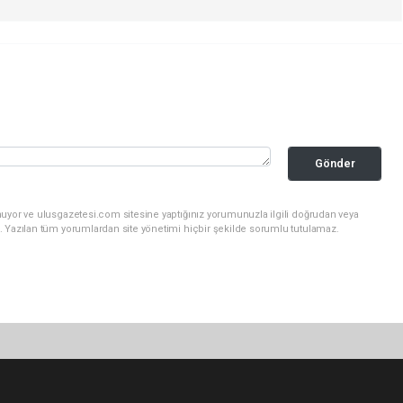
Gönder
nuyor ve ulusgazetesi.com sitesine yaptığınız yorumunuzla ilgili doğrudan veya
. Yazılan tüm yorumlardan site yönetimi hiçbir şekilde sorumlu tutulamaz.