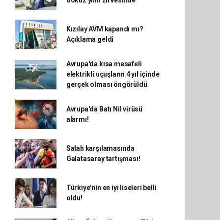
dokuz yılın zirvesinde
Kızılay AVM kapandı mı?
Açıklama geldi
Avrupa'da kısa mesafeli
elektrikli uçuşların 4 yıl içinde
gerçek olması öngörüldü
Avrupa'da Batı Nil virüsü
alarmı!
Salah karşılamasında
Galatasaray tartışması!
Türkiye'nin en iyi liseleri belli
oldu!