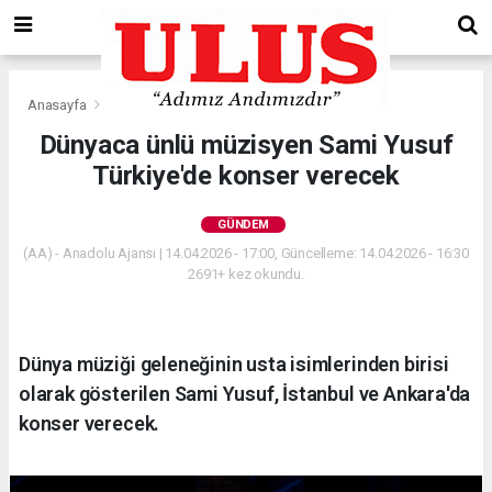
Anasayfa
Gündem
Dünyaca ünlü müzisyen Sami Yusuf
Türkiye'de konser verecek
GÜNDEM
(AA) - Anadolu Ajansı | 14.04.2026 - 17:00, Güncelleme: 14.04.2026 - 16:30
2691+ kez okundu.
Dünya müziği geleneğinin usta isimlerinden birisi
olarak gösterilen Sami Yusuf, İstanbul ve Ankara'da
konser verecek.