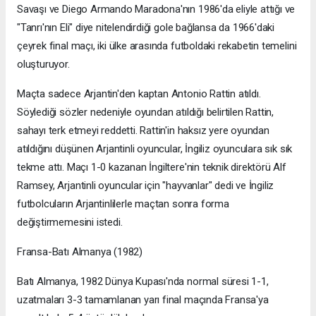
Savaşı ve Diego Armando Maradona'nın 1986'da eliyle attığı ve
"Tanrı'nın Eli" diye nitelendirdiği gole bağlansa da 1966'daki
çeyrek final maçı, iki ülke arasında futboldaki rekabetin temelini
oluşturuyor.
Maçta sadece Arjantin'den kaptan Antonio Rattin atıldı.
Söylediği sözler nedeniyle oyundan atıldığı belirtilen Rattin,
sahayı terk etmeyi reddetti. Rattin'in haksız yere oyundan
atıldığını düşünen Arjantinli oyuncular, İngiliz oyunculara sık sık
tekme attı. Maçı 1-0 kazanan İngiltere'nin teknik direktörü Alf
Ramsey, Arjantinli oyuncular için "hayvanlar" dedi ve İngiliz
futbolcuların Arjantinlilerle maçtan sonra forma
değiştirmemesini istedi.
Fransa-Batı Almanya (1982)
Batı Almanya, 1982 Dünya Kupası'nda normal süresi 1-1,
uzatmaları 3-3 tamamlanan yarı final maçında Fransa'ya