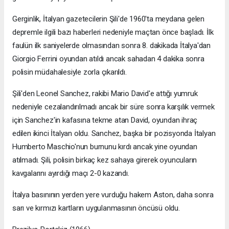
Gerginlik, İtalyan gazetecilerin Şili'de 1960'ta meydana gelen
depremle ilgili bazı haberleri nedeniyle maçtan önce başladı. İlk
faulün ilk saniyelerde olmasından sonra 8. dakikada İtalya'dan
Giorgio Ferrini oyundan atıldı ancak sahadan 4 dakika sonra
polisin müdahalesiyle zorla çıkarıldı.
Şili'den Leonel Sanchez, rakibi Mario David'e attığı yumruk
nedeniyle cezalandırılmadı ancak bir süre sonra karşılık vermek
için Sanchez'in kafasına tekme atan David, oyundan ihraç
edilen ikinci İtalyan oldu. Sanchez, başka bir pozisyonda İtalyan
Humberto Maschio'nun burnunu kırdı ancak yine oyundan
atılmadı. Şili, polisin birkaç kez sahaya girerek oyuncuların
kavgalarını ayırdığı maçı 2-0 kazandı.
İtalya basınının yerden yere vurduğu hakem Aston, daha sonra
sarı ve kırmızı kartların uygulanmasının öncüsü oldu.