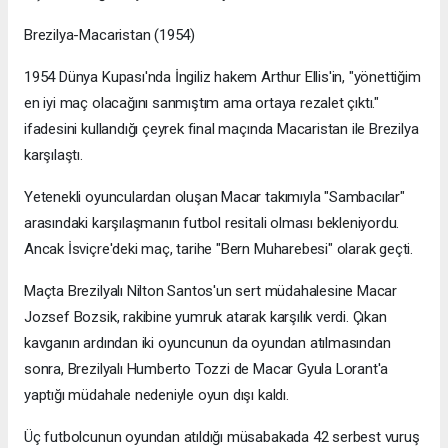
Brezilya-Macaristan (1954)
1954 Dünya Kupası'nda İngiliz hakem Arthur Ellis'in, "yönettiğim
en iyi maç olacağını sanmıştım ama ortaya rezalet çıktı."
ifadesini kullandığı çeyrek final maçında Macaristan ile Brezilya
karşılaştı.
Yetenekli oyunculardan oluşan Macar takımıyla "Sambacılar"
arasındaki karşılaşmanın futbol resitali olması bekleniyordu.
Ancak İsviçre'deki maç, tarihe "Bern Muharebesi" olarak geçti.
Maçta Brezilyalı Nilton Santos'un sert müdahalesine Macar
Jozsef Bozsik, rakibine yumruk atarak karşılık verdi. Çıkan
kavganın ardından iki oyuncunun da oyundan atılmasından
sonra, Brezilyalı Humberto Tozzi de Macar Gyula Lorant'a
yaptığı müdahale nedeniyle oyun dışı kaldı.
Üç futbolcunun oyundan atıldığı müsabakada 42 serbest vuruş