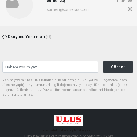
Sümer AŞ
sumer@sumeras.com
Okuyucu Yorumları
(0)
Gönder
Yorum yazarak Topluluk Kuralları’nı kabul etmiş bulunuyor ve ulusgazetesi.com
sitesine yaptığınız yorumunuzla ilgili doğrudan veya dolaylı tüm sorumluluğu tek
başınıza üstleniyorsunuz. Yazılan tüm yorumlardan site yönetimi hiçbir şekilde
sorumlu tutulamaz.
haber paketi
haber scripti
haber yazılımı
Tüm hakları saklı tutulmaktadır.Copyright 2026©