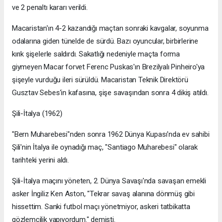
ve 2 penaltı kararı verildi.
Macaristan'ın 4-2 kazandığı maçtan sonraki kavgalar, soyunma
odalarına giden tünelde de sürdü. Bazı oyuncular, birbirlerine
kırık şişelerle saldırdı. Sakatlığı nedeniyle maçta forma
giymeyen Macar forvet Ferenc Puskas'ın Brezilyalı Pinheiro'ya
şişeyle vurduğu ileri sürüldü. Macaristan Teknik Direktörü
Gusztav Sebes'in kafasına, şişe savaşından sonra 4 dikiş atıldı.
Şili-İtalya (1962)
"Bern Muharebesi"nden sonra 1962 Dünya Kupası'nda ev sahibi
Şili'nin İtalya ile oynadığı maç, "Santiago Muharebesi" olarak
tarihteki yerini aldı.
Şili-İtalya maçını yöneten, 2. Dünya Savaşı'nda savaşan emekli
asker İngiliz Ken Aston, "Tekrar savaş alanına dönmüş gibi
hissettim. Sanki futbol maçı yönetmiyor, askeri tatbikatta
gözlemcilik yapıyordum." demişti.