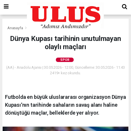
Anasayfa
Spor
Dünya Kupası tarihinin unutulmayan
olaylı maçları
SPOR
(AA) - Anadolu Ajansı | 30.05.2026 - 12:00, Güncelleme: 30.05.2026 - 11:43
2419+ kez okundu.
Futbolda en büyük uluslararası organizasyon Dünya
Kupası'nın tarihinde sahaların savaş alanı haline
dönüştüğü maçlar, belleklerde yer alıyor.