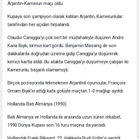
Arjantin-Kamerun maçı oldu.
Kupaya son şampiyon olarak katılan Arjantin, Kamerunlular
tarafından her açıdan hırpalandı.
Claudio Caniggia'yı çok sert bir müdahaleyle düşüren Andre
Kana Bıyık, kırmızı kart gördü. Benjamin Massing de son
dakikalarda doğrudan üzerine gidip Caniggia'yı düşürerek
kırmızı kartla atıldı. Bu atakta Caniggia'yı düşürmeye çalışan iki
Kamerunlu, başarılı olamamıştı.
Birçok pozisyonda tekmelenen Arjantinli oyuncular, François
Omam Bıyık'ın attığı kafa golüyle maçtan 1-0 mağlup ayrıldı.
Hollanda-Batı Almanya (1990)
Batı Almanya ve Hollanda ile arasında uzun süren rekabet,
1990 Dünya Kupası son 16 turu maçına da yansıdı.
Hollandalı Frank Rijkaard, 22. dakikada Rudi Voller'e yaptığı