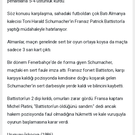
penaltılarla 5-4 üstünlük kurdu.
Söz konusu karşılaşma, sahadaki futboldan çok Batı Almanya
kalecisi Toni Harald Schumacher'in Fransız Patrick Battiston'a
yaptığı müdahaleyle hatırlanıyor.
Almanlar, maçın genelinde sert bir oyun ortaya koysa da maçta
sadece 3 sarı kart çıktı.
Bir dönem Fenerbahçe'de de forma giyen Schumacher,
maçtaki en sert faule imza attı. Fransız forvet Battiston, karşı
karşıya kaldığı pozisyonda kendisine doğru koşarak gelen
Schumacher'in sert darbesiyle yerde kaldı ve bilincini kaybetti.
Battiston'un 2 dişi kırıldı, omurları zarar gördü. Fransa kaptanı
Michel Platini, "Battiston'un öldüğünü sandım." dedi ancak
hakem pozisyonda faul olmadığına hükmetti ve kale vuruşuyla
oyunun başlamasına karar verdi.
Uruguay-İskoçya (1986)