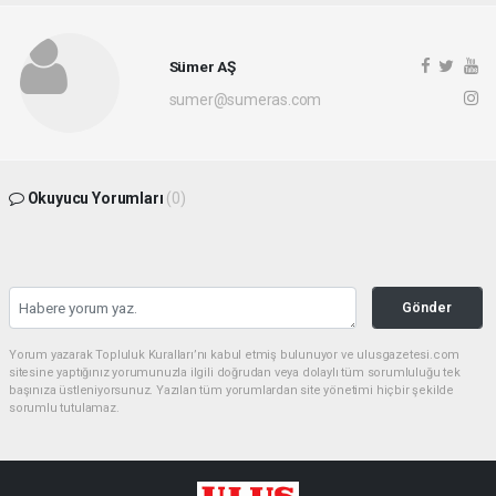
Sümer AŞ
sumer@sumeras.com
Okuyucu Yorumları
(0)
Gönder
Yorum yazarak Topluluk Kuralları’nı kabul etmiş bulunuyor ve ulusgazetesi.com
sitesine yaptığınız yorumunuzla ilgili doğrudan veya dolaylı tüm sorumluluğu tek
başınıza üstleniyorsunuz. Yazılan tüm yorumlardan site yönetimi hiçbir şekilde
sorumlu tutulamaz.