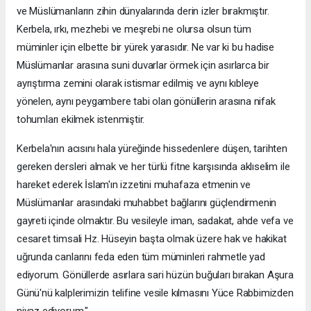
ve Müslümanların zihin dünyalarında derin izler bırakmıştır.
Kerbela, ırkı, mezhebi ve meşrebi ne olursa olsun tüm
müminler için elbette bir yürek yarasıdır. Ne var ki bu hadise
Müslümanlar arasına suni duvarlar örmek için asırlarca bir
ayrıştırma zemini olarak istismar edilmiş ve aynı kıbleye
yönelen, aynı peygambere tabi olan gönüllerin arasına nifak
tohumları ekilmek istenmiştir.
Kerbela'nın acısını hala yüreğinde hissedenlere düşen, tarihten
gereken dersleri almak ve her türlü fitne karşısında aklıselim ile
hareket ederek İslam'ın izzetini muhafaza etmenin ve
Müslümanlar arasındaki muhabbet bağlarını güçlendirmenin
gayreti içinde olmaktır. Bu vesileyle iman, sadakat, ahde vefa ve
cesaret timsali Hz. Hüseyin başta olmak üzere hak ve hakikat
uğrunda canlarını feda eden tüm müminleri rahmetle yad
ediyorum. Gönüllerde asırlara sari hüzün buğuları bırakan Aşura
Günü'nü kalplerimizin telifine vesile kılmasını Yüce Rabbimizden