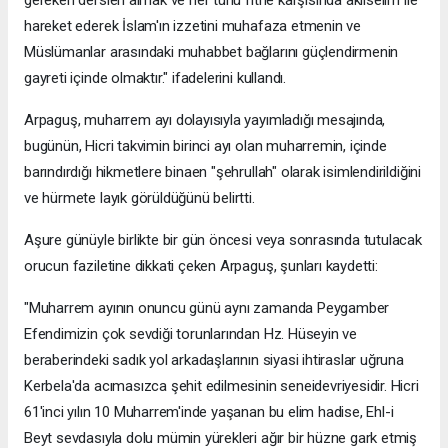
gereken dersleri almak ve her türlü fitne karşısında aklıselim ile
hareket ederek İslam'ın izzetini muhafaza etmenin ve
Müslümanlar arasındaki muhabbet bağlarını güçlendirmenin
gayreti içinde olmaktır." ifadelerini kullandı.
Arpaguş, muharrem ayı dolayısıyla yayımladığı mesajında,
bugünün, Hicri takvimin birinci ayı olan muharremin, içinde
barındırdığı hikmetlere binaen "şehrullah" olarak isimlendirildiğini
ve hürmete layık görüldüğünü belirtti.
Aşure günüyle birlikte bir gün öncesi veya sonrasında tutulacak
orucun faziletine dikkati çeken Arpaguş, şunları kaydetti:
"Muharrem ayının onuncu günü aynı zamanda Peygamber
Efendimizin çok sevdiği torunlarından Hz. Hüseyin ve
beraberindeki sadık yol arkadaşlarının siyasi ihtiraslar uğruna
Kerbela'da acımasızca şehit edilmesinin seneidevriyesidir. Hicri
61'inci yılın 10 Muharrem'inde yaşanan bu elim hadise, Ehl-i
Beyt sevdasıyla dolu mümin yürekleri ağır bir hüzne gark etmiş