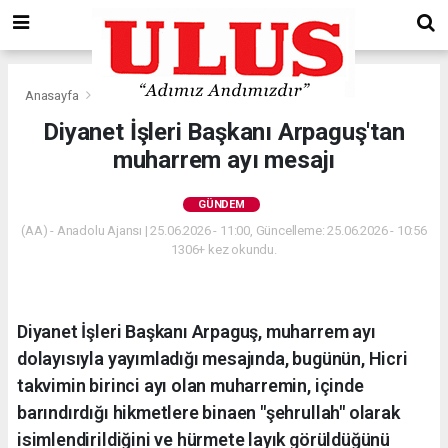
Anasayfa
Gündem
Diyanet İşleri Başkanı Arpaguş'tan
muharrem ayı mesajı
GÜNDEM
(AA) - Anadolu Ajansı | 25.06.2026 - 11:00, Güncelleme: 25.06.2026 - 10:56
1306+ kez okundu.
Diyanet İşleri Başkanı Arpaguş, muharrem ayı
dolayısıyla yayımladığı mesajında, bugünün, Hicri
takvimin birinci ayı olan muharremin, içinde
barındırdığı hikmetlere binaen "şehrullah" olarak
isimlendirildiğini ve hürmete layık görüldüğünü