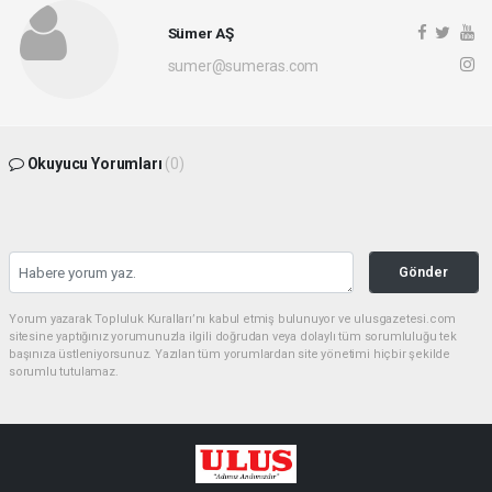
Sümer AŞ
sumer@sumeras.com
Okuyucu Yorumları
(0)
Gönder
Yorum yazarak Topluluk Kuralları’nı kabul etmiş bulunuyor ve ulusgazetesi.com
sitesine yaptığınız yorumunuzla ilgili doğrudan veya dolaylı tüm sorumluluğu tek
başınıza üstleniyorsunuz. Yazılan tüm yorumlardan site yönetimi hiçbir şekilde
sorumlu tutulamaz.