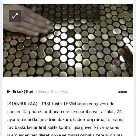
Erkek
|
Kadın
(Haberi Sesli Oku)
İSTANBUL (AA) - 1951 tarihli TBMM kararı çerçevesinde
sadece Darphane tarafından üretilen cumhuriyet altınları, 24
ayar standart külçe altının döküm, hadde, doğrama, tolerans,
tav, baskı, kenar tırtıl, kalite kontrol gibi güvenlikli ve hassas
işlemlerden geçirilerek sikke ve ziynet olmak üzere iki grupta,