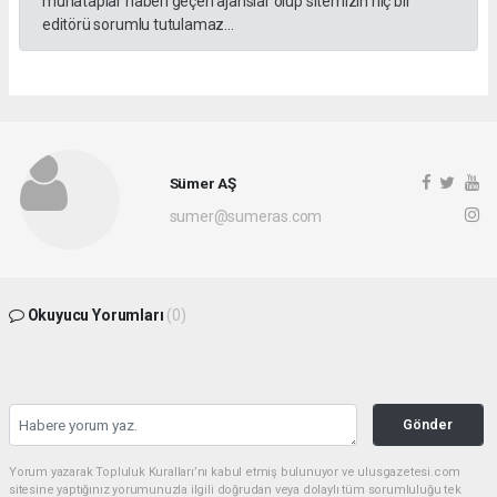
muhataplar haberi geçen ajanslar olup sitemizin hiç bir
editörü sorumlu tutulamaz...
Sümer AŞ
sumer@sumeras.com
Okuyucu Yorumları
(0)
Gönder
Yorum yazarak Topluluk Kuralları’nı kabul etmiş bulunuyor ve ulusgazetesi.com
sitesine yaptığınız yorumunuzla ilgili doğrudan veya dolaylı tüm sorumluluğu tek