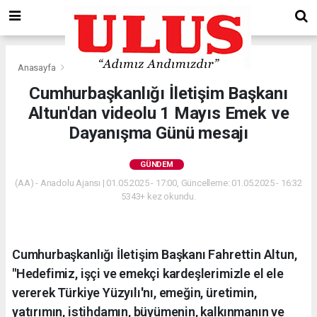
Anasayfa
Gündem
Cumhurbaşkanlığı İletişim Başkanı
Altun'dan videolu 1 Mayıs Emek ve
Dayanışma Günü mesajı
GÜNDEM
(AA) - Anadolu Ajansı | 01.05.2025 - 17:00, Güncelleme: 01.05.2025 - 16:32
5343+ kez okundu.
Cumhurbaşkanlığı İletişim Başkanı Fahrettin Altun,
"Hedefimiz, işçi ve emekçi kardeşlerimizle el ele
vererek Türkiye Yüzyılı'nı, emeğin, üretimin,
yatırımın, istihdamın, büyümenin, kalkınmanın ve