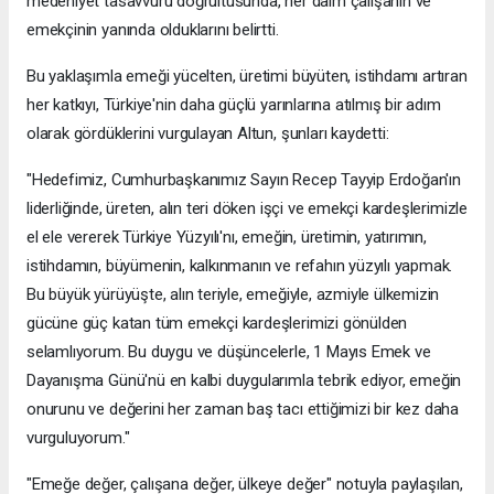
medeniyet tasavvuru doğrultusunda, her daim çalışanın ve
emekçinin yanında olduklarını belirtti.
Bu yaklaşımla emeği yücelten, üretimi büyüten, istihdamı artıran
her katkıyı, Türkiye'nin daha güçlü yarınlarına atılmış bir adım
olarak gördüklerini vurgulayan Altun, şunları kaydetti:
"Hedefimiz, Cumhurbaşkanımız Sayın Recep Tayyip Erdoğan'ın
liderliğinde, üreten, alın teri döken işçi ve emekçi kardeşlerimizle
el ele vererek Türkiye Yüzyılı'nı, emeğin, üretimin, yatırımın,
istihdamın, büyümenin, kalkınmanın ve refahın yüzyılı yapmak.
Bu büyük yürüyüşte, alın teriyle, emeğiyle, azmiyle ülkemizin
gücüne güç katan tüm emekçi kardeşlerimizi gönülden
selamlıyorum. Bu duygu ve düşüncelerle, 1 Mayıs Emek ve
Dayanışma Günü'nü en kalbi duygularımla tebrik ediyor, emeğin
onurunu ve değerini her zaman baş tacı ettiğimizi bir kez daha
vurguluyorum."
"Emeğe değer, çalışana değer, ülkeye değer" notuyla paylaşılan,