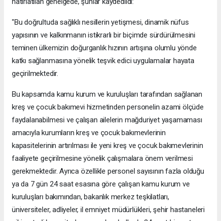
hatırlatılan genelgede, şunlar kaydedildi:
"Bu doğrultuda sağlıklı nesillerin yetişmesi, dinamik nüfus
yapısının ve kalkınmanın istikrarlı bir biçimde sürdürülmesini
teminen ülkemizin doğurganlık hızının artışına olumlu yönde
katkı sağlanmasına yönelik teşvik edici uygulamalar hayata
geçirilmektedir.
Bu kapsamda kamu kurum ve kuruluşları tarafından sağlanan
kreş ve çocuk bakımevi hizmetinden personelin azami ölçüde
faydalanabilmesi ve çalışan ailelerin mağduriyet yaşamaması
amacıyla kurumların kreş ve çocuk bakımevlerinin
kapasitelerinin artırılması ile yeni kreş ve çocuk bakımevlerinin
faaliyete geçirilmesine yönelik çalışmalara önem verilmesi
gerekmektedir. Ayrıca özellikle personel sayısının fazla olduğu
ya da 7 gün 24 saat esasına göre çalışan kamu kurum ve
kuruluşları bakımından, bakanlık merkez teşkilatları,
üniversiteler, adliyeler, il emniyet müdürlükleri, şehir hastaneleri