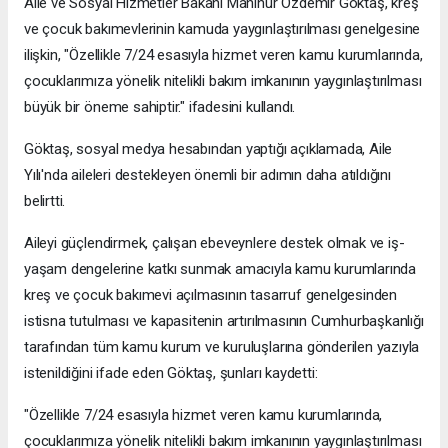
Aile ve Sosyal Hizmetler Bakanı Mahinur Özdemir Göktaş, kreş
ve çocuk bakımevlerinin kamuda yaygınlaştırılması genelgesine
ilişkin, "Özellikle 7/24 esasıyla hizmet veren kamu kurumlarında,
çocuklarımıza yönelik nitelikli bakım imkanının yaygınlaştırılması
büyük bir öneme sahiptir." ifadesini kullandı.
Göktaş, sosyal medya hesabından yaptığı açıklamada, Aile
Yılı'nda aileleri destekleyen önemli bir adımın daha atıldığını
belirtti.
Aileyi güçlendirmek, çalışan ebeveynlere destek olmak ve iş-
yaşam dengelerine katkı sunmak amacıyla kamu kurumlarında
kreş ve çocuk bakımevi açılmasının tasarruf genelgesinden
istisna tutulması ve kapasitenin artırılmasının Cumhurbaşkanlığı
tarafından tüm kamu kurum ve kuruluşlarına gönderilen yazıyla
istenildiğini ifade eden Göktaş, şunları kaydetti:
"Özellikle 7/24 esasıyla hizmet veren kamu kurumlarında,
çocuklarımıza yönelik nitelikli bakım imkanının yaygınlaştırılması