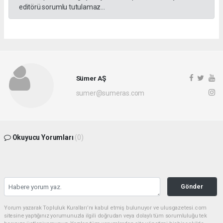
editörü sorumlu tutulamaz...
Sümer AŞ
sumer@sumeras.com
Okuyucu Yorumları
(0)
Gönder
Yorum yazarak Topluluk Kuralları’nı kabul etmiş bulunuyor ve ulusgazetesi.com
sitesine yaptığınız yorumunuzla ilgili doğrudan veya dolaylı tüm sorumluluğu tek