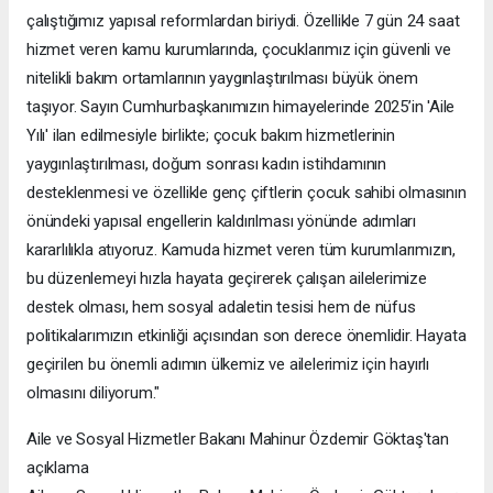
çalıştığımız yapısal reformlardan biriydi. Özellikle 7 gün 24 saat
hizmet veren kamu kurumlarında, çocuklarımız için güvenli ve
nitelikli bakım ortamlarının yaygınlaştırılması büyük önem
taşıyor. Sayın Cumhurbaşkanımızın himayelerinde 2025’in 'Aile
Yılı' ilan edilmesiyle birlikte; çocuk bakım hizmetlerinin
yaygınlaştırılması, doğum sonrası kadın istihdamının
desteklenmesi ve özellikle genç çiftlerin çocuk sahibi olmasının
önündeki yapısal engellerin kaldırılması yönünde adımları
kararlılıkla atıyoruz. Kamuda hizmet veren tüm kurumlarımızın,
bu düzenlemeyi hızla hayata geçirerek çalışan ailelerimize
destek olması, hem sosyal adaletin tesisi hem de nüfus
politikalarımızın etkinliği açısından son derece önemlidir. Hayata
geçirilen bu önemli adımın ülkemiz ve ailelerimiz için hayırlı
olmasını diliyorum."
Aile ve Sosyal Hizmetler Bakanı Mahinur Özdemir Göktaş'tan
açıklama