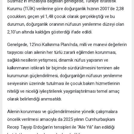
Susmaz'ın imzasıyla dağıtılan genelgede, Türkiye İstatistik
Kurumu (TÜİK) verilerine göre doğurganlık hızının 2001'de 2,38
çocukken, geçen yıl 1,48 çocuk olarak gerçekleştiği ve bu
durumun, doğurganlık oranının nüfusun yenilenme düzeyi olan
2,10'un altında kaldığını gösterdiği ifade edildi.
Genelgede, 12'inci Kalkınma Planı'nda, milli ve manevi değerlerin
taşıyıcısı olan ailenin her türlü zararlı eğilimden korunması,
sağlıklı nesillerin yetişmesi, dinamik nüfus yapısının ve
kalkınmanın istikrarlı bir biçimde sürdürülmesini teminen aile
kurumunun güçlendirilmesi, doğurganlığın nüfusun yenilenme
seviyesinin üzerinde tutulması ile çocuk bakım hizmetlerinin
niteliği ve niceliği iyileştirilerek yaygınlaştırılması temel amaç
olarak belirlendiği anımsatıldı.
Ailenin korunması ve güçlendirilmesine yönelik çalışmalara
öncelik verilmesi amacıyla da 2025 yılının Cumhurbaşkanı
Recep Tayyip Erdoğan'ın tensipleri ile "Aile Yılı" ilan edildiği