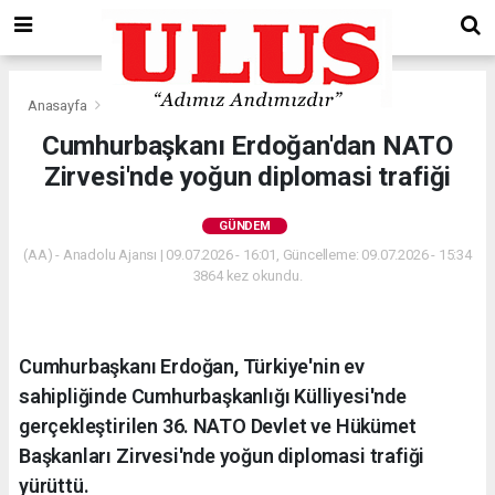
Anasayfa
Gündem
Cumhurbaşkanı Erdoğan'dan NATO
Zirvesi'nde yoğun diplomasi trafiği
GÜNDEM
(AA) - Anadolu Ajansı | 09.07.2026 - 16:01, Güncelleme: 09.07.2026 - 15:34
3864 kez okundu.
Cumhurbaşkanı Erdoğan, Türkiye'nin ev
sahipliğinde Cumhurbaşkanlığı Külliyesi'nde
gerçekleştirilen 36.⁠ ⁠NATO Devlet ve Hükümet
Başkanları Zirvesi'nde yoğun diplomasi trafiği
yürüttü.