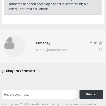
muhataplar haberi geçen ajanslar olup sitemizin hiç bir
editörü sorumlu tutulamaz...
Sümer AŞ
sumer@sumeras.com
Okuyucu Yorumları
(0)
Gönder
Yorum yazarak Topluluk Kuralları’nı kabul etmiş bulunuyor ve ulusgazetesi.com