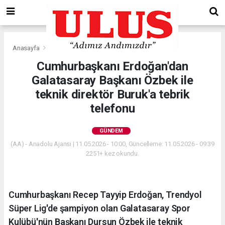
Anasayfa
Gündem
Cumhurbaşkanı Erdoğan'dan
Galatasaray Başkanı Özbek ile
teknik direktör Buruk'a tebrik
telefonu
GÜNDEM
(AA) - Anadolu Ajansı | 11.05.2026 - 10:00, Güncelleme: 11.05.2026 - 09:39
2251+ kez okundu.
Cumhurbaşkanı Recep Tayyip Erdoğan, Trendyol
Süper Lig'de şampiyon olan Galatasaray Spor
Kulübü'nün Başkanı Dursun Özbek ile teknik