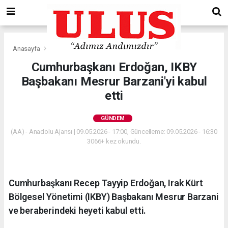
Anasayfa
Gündem
Cumhurbaşkanı Erdoğan, IKBY
Başbakanı Mesrur Barzani'yi kabul
etti
GÜNDEM
(AA) - Anadolu Ajansı | 09.05.2026 - 17:00, Güncelleme: 09.05.2026 - 16:30
3066+ kez okundu.
Cumhurbaşkanı Recep Tayyip Erdoğan, Irak Kürt
Bölgesel Yönetimi (IKBY) Başbakanı Mesrur Barzani
ve beraberindeki heyeti kabul etti.