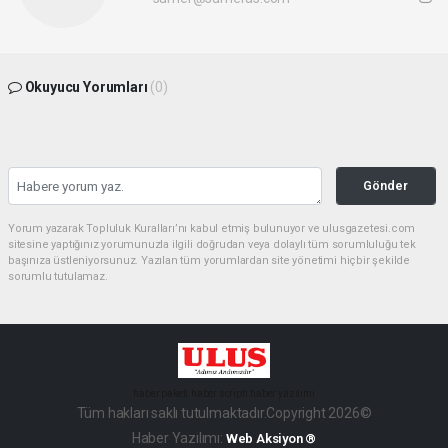
Okuyucu Yorumları
(0)
Gönder
Yorum yazarak Topluluk Kuralları’nı kabul etmiş bulunuyor ve ulusgazetesi.com
sitesine yaptığınız yorumunuzla ilgili doğrudan veya dolaylı tüm sorumluluğu tek
başınıza üstleniyorsunuz. Yazılan tüm yorumlardan site yönetimi hiçbir şekilde
sorumlu tutulamaz.
haber paketi
haber scripti
haber yazılımı
Tüm hakları saklı tutulmaktadır.Copyright 2026©
Haber Yazılımı:
Web Aksiyon ®