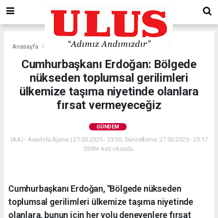
Anasayfa
Gündem
Cumhurbaşkanı Erdoğan: Bölgede
nükseden toplumsal gerilimleri
ülkemize taşıma niyetinde olanlara
fırsat vermeyeceğiz
GÜNDEM
(AA) - Anadolu Ajansı | 27.03.2025 - 23:30, Güncelleme: 27.03.2025 - 23:17
5596+ kez okundu.
Cumhurbaşkanı Erdoğan, "Bölgede nükseden
toplumsal gerilimleri ülkemize taşıma niyetinde
olanlara, bunun için her yolu deneyenlere fırsat