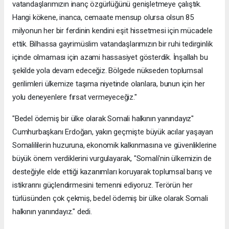
vatandaşlarımızın inanç özgürlüğünü genişletmeye çalıştık.
Hangi kökene, inanca, cemaate mensup olursa olsun 85
milyonun her bir ferdinin kendini eşit hissetmesi için mücadele
ettik. Bilhassa gayrimüslim vatandaşlarımızın bir ruhi tedirginlik
içinde olmaması için azami hassasiyet gösterdik. İnşallah bu
şekilde yola devam edeceğiz. Bölgede nükseden toplumsal
gerilimleri ülkemize taşıma niyetinde olanlara, bunun için her
yolu deneyenlere fırsat vermeyeceğiz."
"Bedel ödemiş bir ülke olarak Somali halkının yanındayız"
Cumhurbaşkanı Erdoğan, yakın geçmişte büyük acılar yaşayan
Somalililerin huzuruna, ekonomik kalkınmasına ve güvenliklerine
büyük önem verdiklerini vurgulayarak, "Somali'nin ülkemizin de
desteğiyle elde ettiği kazanımları koruyarak toplumsal barış ve
istikrarını güçlendirmesini temenni ediyoruz. Terörün her
türlüsünden çok çekmiş, bedel ödemiş bir ülke olarak Somali
halkının yanındayız." dedi.