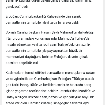
zenginlik kaynağı gören geleneğimize daha sıkı sarılmamız
gerekiyor." dedi.
Erdoğan, Cumhurbaşkanlığı Külliyesi'nde dini azınlık
cemaatlerinin temsilcileriyle iftarda bir araya geldi.
Somali Cumhurbaşkanı Hasan Şeyh Mahmud'un da katıldığı
iftar programındaki konuşmasında, Mahmud'u Türkiye'de
misafir etmekten ve iftar sofrasını Türkiye'deki dini azınlık
cemaatlerinin temsilcileriyle paylaşmaktan büyük bir
memnuniyet duyduğunu belirten Erdoğan, davete iştirak
edenlere teşekkür etti.
Katılımcıların temsil ettikleri cemaatlerin mensuplarına selam
ve sevgilerini ileten Cumhurbaşkanı Erdoğan, "Türkiye olarak
çok farklı inanç, kültür ve kimlikleri asırlardır bir arada barış
içinde yaşatma tecrübesine sahibiz. İstanbul'dan Mardin'e ve
Hatay'a birçok ilimizde ezan, hazan ve çan yüzyıllar boyu bir
arada var oldu. Camiler, kiliseler, sinagoglar asırlardır aynı