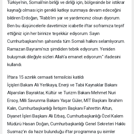
Türkiye'nin, Somali'nin birliği ve dirliği için, bölgesinde bir istikrar
kaynağı olması için gerekli katkıyı sunmaya devam edeceğini
bildiren Erdoğan, "Rabb'im yar ve yardımcınız olsun diyorum.
Ben bu düşüncelerle davetimize icabetle iftar soframıza teşrif
ettiğiniz için her birinize teşekkür ediyorum. Sayın
Cumhurbaşkanı'nın şahsında tüm Somali halkını selamlıyorum.
Ramazan Bayramı'nızı şimdiden tebrik ediyorum. Yeniden
buluşmak dileğiyle sizleri Allah'a emanet ediyorum." ifadesini
kullandı.
İftara 15 azınlık cemaati temsilcisi katıldı
İçişleri Bakanı Ali Yerlikaya, Enerji ve Tabii Kaynaklar Bakanı
Alparslan Bayraktar, Kültür ve Turizm Bakanı Mehmet Nuri
Ersoy, Milli Savunma Bakanı Yaşar Güler, MİT Başkanı İbrahim
Kalın, Cumhurbaşkanlığı İletişim Başkanı Fahrettin Altun,
Diyanet İşleri Başkanı Ali Erbaş, Cumhurbaşkanlığı Özel Kalem
Müdürü Hasan Doğan, Cumhurbaşkanlığı Genel Sekreteri Hakkı
Susmaz'ın da hazır bulunduğu iftar programına şu isimler