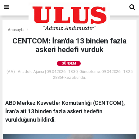
Anasayfa
Gündem
CENTCOM: İran'da 13 binden fazla
askeri hedefi vurduk
GÜNDEM
(AA) - Anadolu Ajansı | 09.04.2026 - 18:30, Güncelleme: 09.04.2026 - 18:25
2886+ kez okundu.
ABD Merkez Kuvvetler Komutanlığı (CENTCOM),
İran'a ait 13 binden fazla askeri hedefin
vurulduğunu bildirdi.