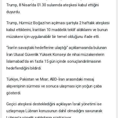
Trump, 8 Nisan'da 01.30 sularında ateşkesi kabul ettiğini
duyurdu.
Trump, Hürmüz Boğazı'nın açılması şartıyla 2 haftalık ateşkesi
kabul ettiklerini, İran'dan 10 maddelik teklif aldıklarını ve bunun
müzakere için uygulanabilir bir temel olduğunu ifade etti.
“İran'ın savaştaki hedeflerine ulaştığı" açıklamasında bulunan
İran Ulusal Güvenlik Yüksek Konseyi de nihai müzakerelerin
İslamabad'da en fazla 15 gün içinde sonuçlandırılmasının
hedeflendiğini bildirdi.
Türkiye, Pakistan ve Mısır; ABD-İran arasındaki mesaj
alışverişinin sürmesi ve sonuca ulaşması için yoğun çaba
gösterdi.
Geçici ateşkesi desteklediğini açıklayan İsrail yönetimi ise
uzlaşmaya Lübnan konusunun dahil olmadığını savunarak
Lübnan'a yönelik saldırılarını sürdürüyor.