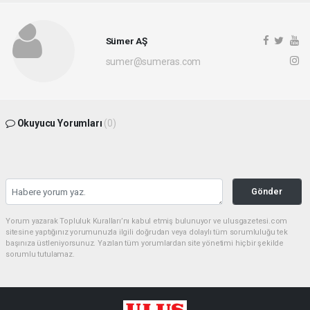
Sümer AŞ
sumer@sumeras.com
Okuyucu Yorumları
(0)
Gönder
Yorum yazarak Topluluk Kuralları’nı kabul etmiş bulunuyor ve ulusgazetesi.com
sitesine yaptığınız yorumunuzla ilgili doğrudan veya dolaylı tüm sorumluluğu tek
başınıza üstleniyorsunuz. Yazılan tüm yorumlardan site yönetimi hiçbir şekilde
sorumlu tutulamaz.