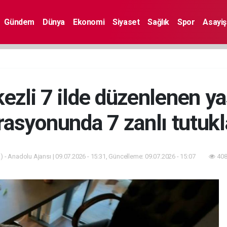
Gündem
Dünya
Ekonomi
Siyaset
Sağlık
Spor
Asayiş
zli 7 ilde düzenlenen ya
rasyonunda 7 zanlı tutukl
 - Anadolu Ajansı | 09.07.2026 - 15:31, Güncelleme: 09.07.2026 - 15:07
408