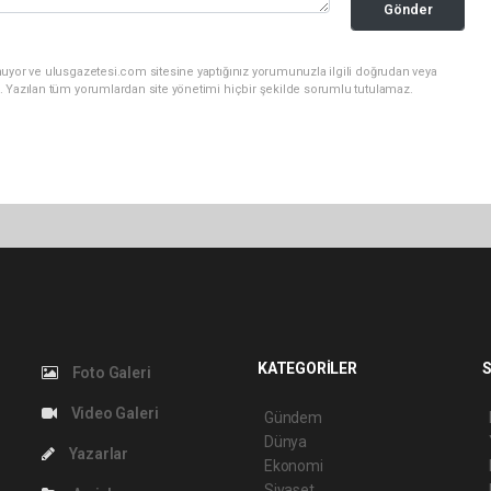
Gönder
nuyor ve ulusgazetesi.com sitesine yaptığınız yorumunuzla ilgili doğrudan veya
. Yazılan tüm yorumlardan site yönetimi hiçbir şekilde sorumlu tutulamaz.
KATEGORİLER
S
Foto Galeri
Video Galeri
Gündem
Dünya
Yazarlar
Ekonomi
Siyaset