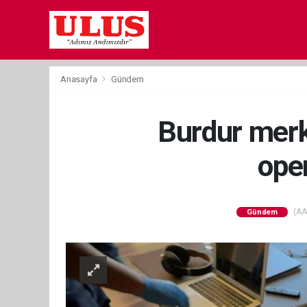
Anasayfa
Gündem
Burdur merke
ope
(AA)
Gündem