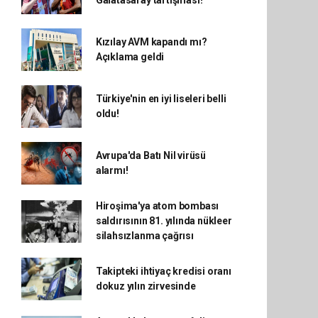
Galatasaray tartışması!
Kızılay AVM kapandı mı?
Açıklama geldi
Türkiye'nin en iyi liseleri belli
oldu!
Avrupa'da Batı Nil virüsü
alarmı!
Hiroşima'ya atom bombası
saldırısının 81. yılında nükleer
silahsızlanma çağrısı
Takipteki ihtiyaç kredisi oranı
dokuz yılın zirvesinde