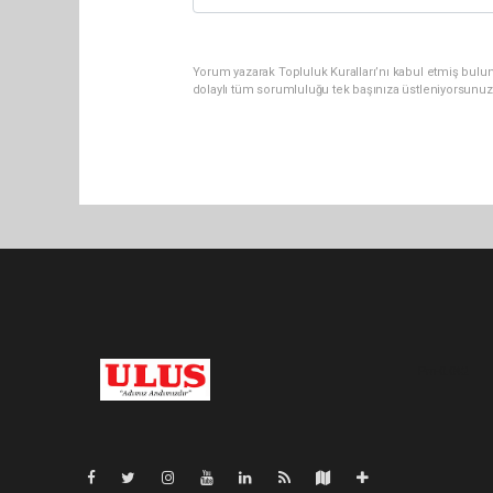
Yorum yazarak Topluluk Kuralları’nı kabul etmiş bulu
dolaylı tüm sorumluluğu tek başınıza üstleniyorsunuz
Pro-0.042