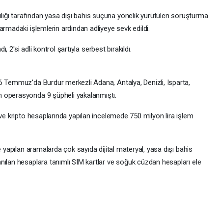
ğı tarafından yasa dışı bahis suçuna yönelik yürütülen soruşturma
armadaki işlemlerin ardından adliyeye sevk edildi.
ı, 2'si adli kontrol şartıyla serbest bırakıldı.
6 Temmuz'da Burdur merkezli Adana, Antalya, Denizli, Isparta,
 operasyonda 9 şüpheli yakalanmıştı.
 ve kripto hesaplarında yapılan incelemede 750 milyon lira işlem
e yapılan aramalarda çok sayıda dijital materyal, yasa dışı bahis
nılan hesaplara tanımlı SIM kartlar ve soğuk cüzdan hesapları ele