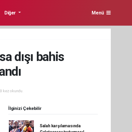
Diğer
Menü
sa dışı bahis
andı
3 kez okundu.
İlginizi Çekebilir
Salah karşılamasında