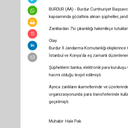
BURDUR (AA) - Burdur Cumhuriyet Başsavcılı
kapsamında gözaltına alınan şüpheliler, jand
Zanlılardan 7'si çıkarıldığı hakimlikçe tutukland
Olay
Burdur İl Jandarma Komutanlığı ekiplerince 
İstanbul ve Konya'da eş zamanlı düzenlenen
Şüphelilerin banka, elektronik para kuruluşu
hacmi olduğu tespit edilmişti.
Ayrıca zanlıların ikametlerinde ve üzerlerind
organizasyonunda para transferlerinde kulla
geçirilmişti.
Muhabir: Hale Pak