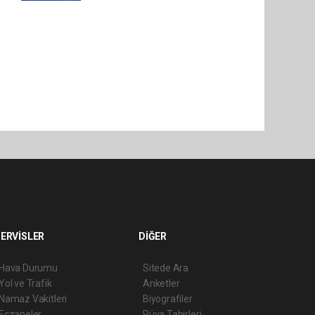
ERVİSLER
DİĞER
Hava Durumu
Sitede Ara
Yol ve Trafik
Anketler
Namaz Vakitleri
Biyografiler
Eczaneler
Rüya Tabirleri