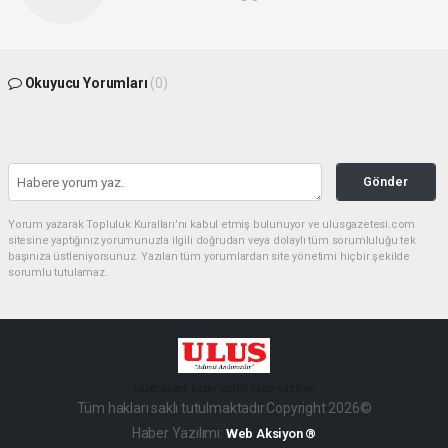
Okuyucu Yorumları
(0)
Gönder
Yorum yazarak Topluluk Kuralları’nı kabul etmiş bulunuyor ve ulusgazetesi.com
sitesine yaptığınız yorumunuzla ilgili doğrudan veya dolaylı tüm sorumluluğu tek
başınıza üstleniyorsunuz. Yazılan tüm yorumlardan site yönetimi hiçbir şekilde
sorumlu tutulamaz.
haber paketi
haber scripti
haber yazılımı
Tüm hakları saklı tutulmaktadır.Copyright 2026©
Haber Yazılımı:
Web Aksiyon ®