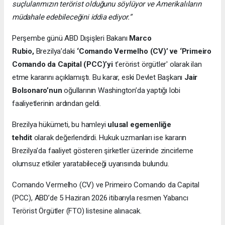
suçlularımızın terörist olduğunu söylüyor ve Amerikalıların
müdahale edebileceğini iddia ediyor.”
Perşembe günü ABD Dışişleri Bakanı
Marco
Rubio,
Brezilya’daki
‘Comando Vermelho (CV)’ ve ‘Primeiro
Comando da Capital (PCC)’yi
t'erörist örgütler' olarak ilan
etme kararını açıklamıştı. Bu karar, eski Devlet Başkanı
Jair
Bolsonaro’nun
oğullarının Washington’da yaptığı lobi
faaliyetlerinin ardından geldi.
Brezilya hükümeti, bu hamleyi
ulusal egemenliğe
tehdit
olarak değerlendirdi. Hukuk uzmanları ise kararın
Brezilya’da faaliyet gösteren şirketler üzerinde zincirleme
olumsuz etkiler yaratabileceği uyarısında bulundu.
Comando Vermelho (CV) ve Primeiro Comando da Capital
(PCC), ABD’de 5 Haziran 2026 itibarıyla resmen Yabancı
Terörist Örgütler (FTO) listesine alınacak.