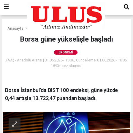
Anasayfa
Ekonomi
Borsa güne yükselişle başladı
EKONOMI
(AA) - Anadolu Ajansı | 01.06.2026 - 10:30, Güncelleme: 01.06.2026 - 10:06
1693+ kez okundu.
Borsa İstanbul'da BIST 100 endeksi, güne yüzde
0,44 artışla 13.722,47 puandan başladı.