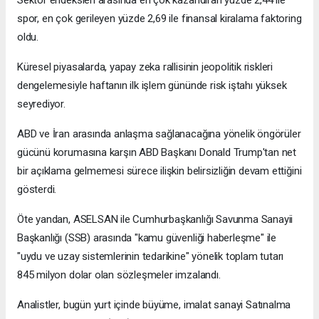
Sektör endeksleri arasında en çok kazandıran yüzde 2,44 ile
spor, en çok gerileyen yüzde 2,69 ile finansal kiralama faktoring
oldu.
Küresel piyasalarda, yapay zeka rallisinin jeopolitik riskleri
dengelemesiyle haftanın ilk işlem gününde risk iştahı yüksek
seyrediyor.
ABD ve İran arasında anlaşma sağlanacağına yönelik öngörüler
gücünü korumasına karşın ABD Başkanı Donald Trump'tan net
bir açıklama gelmemesi sürece ilişkin belirsizliğin devam ettiğini
gösterdi.
Öte yandan, ASELSAN ile Cumhurbaşkanlığı Savunma Sanayii
Başkanlığı (SSB) arasında "kamu güvenliği haberleşme" ile
"uydu ve uzay sistemlerinin tedarikine" yönelik toplam tutarı
845 milyon dolar olan sözleşmeler imzalandı.
Analistler, bugün yurt içinde büyüme, imalat sanayi Satınalma