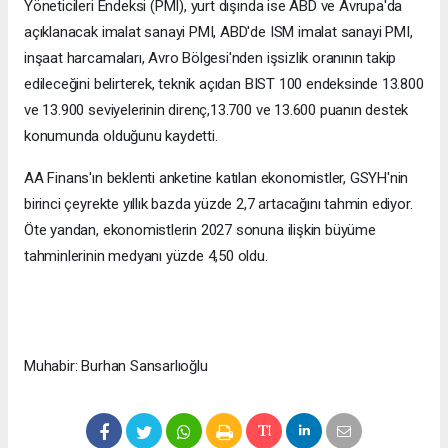
Yöneticileri Endeksi (PMI), yurt dışında ise ABD ve Avrupa'da
açıklanacak imalat sanayi PMI, ABD'de ISM imalat sanayi PMI,
inşaat harcamaları, Avro Bölgesi'nden işsizlik oranının takip
edileceğini belirterek, teknik açıdan BIST 100 endeksinde 13.800
ve 13.900 seviyelerinin direnç,13.700 ve 13.600 puanın destek
konumunda olduğunu kaydetti.
AA Finans'ın beklenti anketine katılan ekonomistler, GSYH'nin
birinci çeyrekte yıllık bazda yüzde 2,7 artacağını tahmin ediyor.
Öte yandan, ekonomistlerin 2027 sonuna ilişkin büyüme
tahminlerinin medyanı yüzde 4,50 oldu.
Muhabir: Burhan Sansarlıoğlu