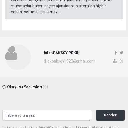
muhataplar haberi geçen ajanslar olup sitemizin hiç bir
editörü sorumlu tutulamaz...
Dilek PAKSOY PEKİN
dilekpaksoy1923@gmail.com
Okuyucu Yorumları
(0)
Gönder
Yorum yazarak Topluluk Kuralları’nı kabul etmiş bulunuyor ve ulusgazetesi.com