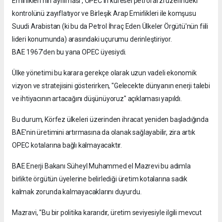
Emirlikleri'nin ayrılması , OPEC'in küresel petrol arzı üzerindeki
kontrolünü zayıflatıyor ve Birleşik Arap Emirlikleri ile komşusu
Suudi Arabistan (ki bu da Petrol İhraç Eden Ülkeler Örgütü'nün fiili
lideri konumunda) arasındaki uçurumu derinleştiriyor.
BAE 1967'den bu yana OPEC üyesiydi.
Ülke yönetimi bu karara gerekçe olarak uzun vadeli ekonomik
vizyon ve stratejisini gösterirken, "Gelecekte dünyanın enerji talebi
ve ihtiyacının artacağını düşünüyoruz" açıklaması yapıldı.
Bu durum, Körfez ülkeleri üzerinden ihracat yeniden başladığında
BAE'nin üretimini artırmasına da olanak sağlayabilir, zira artık
OPEC kotalarına bağlı kalmayacaktır.
BAE Enerji Bakanı Süheyl Muhammed el Mazrevi bu adımla
birlikte örgütün üyelerine belirlediği üretim kotalarına sadık
kalmak zorunda kalmayacaklarını duyurdu.
Mazravi, "Bu bir politika kararıdır, üretim seviyesiyle ilgili mevcut