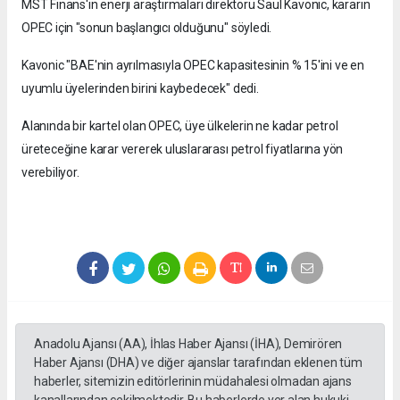
MST Finans'ın enerji araştırmaları direktörü Saul Kavonic, kararın
OPEC için "sonun başlangıcı olduğunu" söyledi.
Kavonic "BAE'nin ayrılmasıyla OPEC kapasitesinin % 15'ini ve en
uyumlu üyelerinden birini kaybedecek" dedi.
Alanında bir kartel olan OPEC, üye ülkelerin ne kadar petrol
üreteceğine karar vererek uluslararası petrol fiyatlarına yön
verebiliyor.
Anadolu Ajansı (AA), İhlas Haber Ajansı (İHA), Demirören
Haber Ajansı (DHA) ve diğer ajanslar tarafından eklenen tüm
haberler, sitemizin editörlerinin müdahalesi olmadan ajans
kanallarından çekilmektedir. Bu haberlerde yer alan hukuki