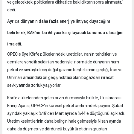
ve gelecekteki politikalara dikkatlice bakıldıktan sonra alınmıştır,"
dedi.
Ayrıca dünyanın daha fazla enerjiye ihtiyaç duyacağını
belirterek, BAE'nin bu ihtiyacı karşılayacak konumda olacağını
ima etti.
OPEC'e üye Körfez ülkelerindeki üreticiler, İran'ın tehditleri ve
gemilere yönelik saldırıları nedeniyle, normalde dünyanın ham
petrol ve sıvılaştırılmış doğal gazının beşte birinin geçtiği, İran ve
Umman arasındaki bir geçiş noktası olan boğazdan ihracat
sevkiyatında zorluk yaşıyorlar .
Körfez ülkelerinden gelen arzın durmasıyla birlikte, Uluslararası
Enerji Ajansı, OPEC+'ın küresel petrol üretimindeki payının Şubat
ayındaki yaklaşık %48'den Mart ayında %44'e düştüğünü açıkladı.
Üretim kesintilerinin daha belirgin hale gelmesiyle Nisan ayında
daha da düşmesi ve dördüncü büyük üreticinin gruptan