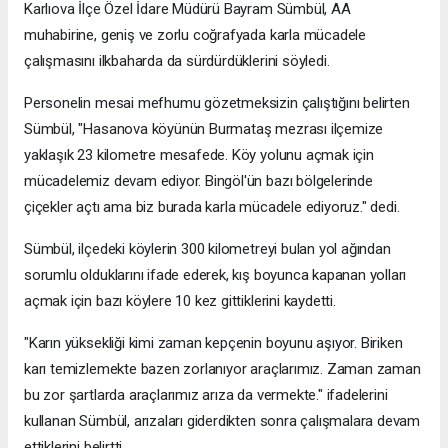
Karlıova İlçe Özel İdare Müdürü Bayram Sümbül, AA
muhabirine, geniş ve zorlu coğrafyada karla mücadele
çalışmasını ilkbaharda da sürdürdüklerini söyledi.
Personelin mesai mefhumu gözetmeksizin çalıştığını belirten
Sümbül, "Hasanova köyünün Burmataş mezrası ilçemize
yaklaşık 23 kilometre mesafede. Köy yolunu açmak için
mücadelemiz devam ediyor. Bingöl'ün bazı bölgelerinde
çiçekler açtı ama biz burada karla mücadele ediyoruz." dedi.
Sümbül, ilçedeki köylerin 300 kilometreyi bulan yol ağından
sorumlu olduklarını ifade ederek, kış boyunca kapanan yolları
açmak için bazı köylere 10 kez gittiklerini kaydetti.
"Karın yüksekliği kimi zaman kepçenin boyunu aşıyor. Biriken
karı temizlemekte bazen zorlanıyor araçlarımız. Zaman zaman
bu zor şartlarda araçlarımız arıza da vermekte." ifadelerini
kullanan Sümbül, arızaları giderdikten sonra çalışmalara devam
ettiklerini belirtti.