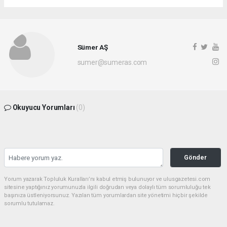
Sümer AŞ
sumer@sumeras.com
Okuyucu Yorumları
(0)
Gönder
Yorum yazarak Topluluk Kuralları’nı kabul etmiş bulunuyor ve ulusgazetesi.com
sitesine yaptığınız yorumunuzla ilgili doğrudan veya dolaylı tüm sorumluluğu tek
başınıza üstleniyorsunuz. Yazılan tüm yorumlardan site yönetimi hiçbir şekilde
sorumlu tutulamaz.