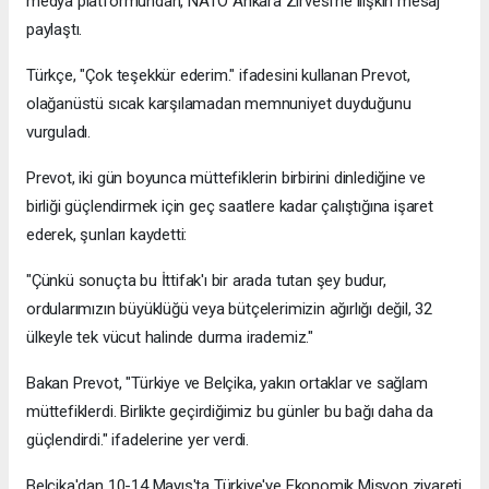
medya platformundan, NATO Ankara Zirvesi'ne ilişkin mesaj
paylaştı.
Türkçe, "Çok teşekkür ederim." ifadesini kullanan Prevot,
olağanüstü sıcak karşılamadan memnuniyet duyduğunu
vurguladı.
Prevot, iki gün boyunca müttefiklerin birbirini dinlediğine ve
birliği güçlendirmek için geç saatlere kadar çalıştığına işaret
ederek, şunları kaydetti:
"Çünkü sonuçta bu İttifak'ı bir arada tutan şey budur,
ordularımızın büyüklüğü veya bütçelerimizin ağırlığı değil, 32
ülkeyle tek vücut halinde durma irademiz."
Bakan Prevot, "Türkiye ve Belçika, yakın ortaklar ve sağlam
müttefiklerdi. Birlikte geçirdiğimiz bu günler bu bağı daha da
güçlendirdi." ifadelerine yer verdi.
Belçika'dan 10-14 Mayıs'ta Türkiye'ye Ekonomik Misyon ziyareti