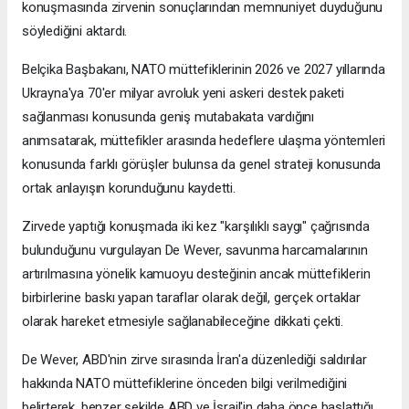
konuşmasında zirvenin sonuçlarından memnuniyet duyduğunu
söylediğini aktardı.
Belçika Başbakanı, NATO müttefiklerinin 2026 ve 2027 yıllarında
Ukrayna'ya 70'er milyar avroluk yeni askeri destek paketi
sağlanması konusunda geniş mutabakata vardığını
anımsatarak, müttefikler arasında hedeflere ulaşma yöntemleri
konusunda farklı görüşler bulunsa da genel strateji konusunda
ortak anlayışın korunduğunu kaydetti.
Zirvede yaptığı konuşmada iki kez "karşılıklı saygı" çağrısında
bulunduğunu vurgulayan De Wever, savunma harcamalarının
artırılmasına yönelik kamuoyu desteğinin ancak müttefiklerin
birbirlerine baskı yapan taraflar olarak değil, gerçek ortaklar
olarak hareket etmesiyle sağlanabileceğine dikkati çekti.
De Wever, ABD'nin zirve sırasında İran'a düzenlediği saldırılar
hakkında NATO müttefiklerine önceden bilgi verilmediğini
belirterek, benzer şekilde ABD ve İsrail'in daha önce başlattığı