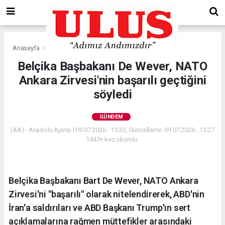
Anasayfa
Gündem
Belçika Başbakanı De Wever, NATO
Ankara Zirvesi'nin başarılı geçtiğini
söyledi
GÜNDEM
(AA) - Anadolu Ajansı | 09.07.2026 - 15:30, Güncelleme: 09.07.2026 - 15:27
1447+ kez okundu.
Belçika Başbakanı Bart De Wever, NATO Ankara
Zirvesi'ni "başarılı" olarak nitelendirerek, ABD'nin
İran'a saldırıları ve ABD Başkanı Trump'ın sert
açıklamalarına rağmen müttefikler arasındaki