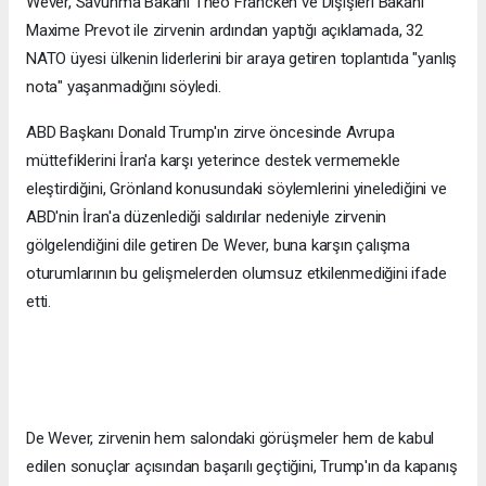
Wever, Savunma Bakanı Theo Francken ve Dışişleri Bakanı
Maxime Prevot ile zirvenin ardından yaptığı açıklamada, 32
NATO üyesi ülkenin liderlerini bir araya getiren toplantıda "yanlış
nota" yaşanmadığını söyledi.
ABD Başkanı Donald Trump'ın zirve öncesinde Avrupa
müttefiklerini İran'a karşı yeterince destek vermemekle
eleştirdiğini, Grönland konusundaki söylemlerini yinelediğini ve
ABD'nin İran'a düzenlediği saldırılar nedeniyle zirvenin
gölgelendiğini dile getiren De Wever, buna karşın çalışma
oturumlarının bu gelişmelerden olumsuz etkilenmediğini ifade
etti.
De Wever, zirvenin hem salondaki görüşmeler hem de kabul
edilen sonuçlar açısından başarılı geçtiğini, Trump'ın da kapanış