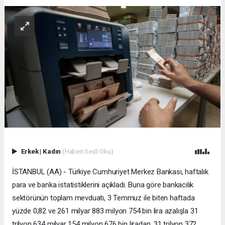
Erkek
|
Kadın
(Haberi Sesli Oku)
İSTANBUL (AA) - Türkiye Cumhuriyet Merkez Bankası, haftalık
para ve banka istatistiklerini açıkladı. Buna göre bankacılık
sektörünün toplam mevduatı, 3 Temmuz ile biten haftada
yüzde 0,82 ve 261 milyar 883 milyon 754 bin lira azalışla 31
trilyon 634 milyar 154 milyon 676 bin liradan, 31 trilyon 372