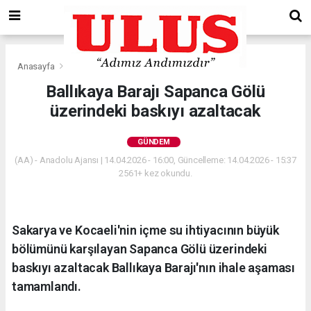
Anasayfa
Gündem
Ballıkaya Barajı Sapanca Gölü
üzerindeki baskıyı azaltacak
GÜNDEM
(AA) - Anadolu Ajansı | 14.04.2026 - 16:00, Güncelleme: 14.04.2026 - 15:37
2561+ kez okundu.
Sakarya ve Kocaeli'nin içme su ihtiyacının büyük
bölümünü karşılayan Sapanca Gölü üzerindeki
baskıyı azaltacak Ballıkaya Barajı'nın ihale aşaması
tamamlandı.