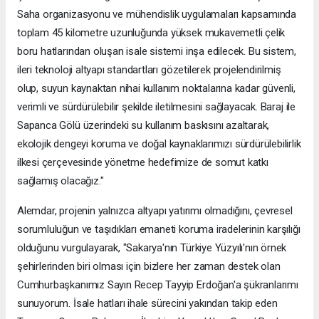
Saha organizasyonu ve mühendislik uygulamaları kapsamında
toplam 45 kilometre uzunluğunda yüksek mukavemetli çelik
boru hatlarından oluşan isale sistemi inşa edilecek. Bu sistem,
ileri teknoloji altyapı standartları gözetilerek projelendirilmiş
olup, suyun kaynaktan nihai kullanım noktalarına kadar güvenli,
verimli ve sürdürülebilir şekilde iletilmesini sağlayacak. Baraj ile
Sapanca Gölü üzerindeki su kullanım baskısını azaltarak,
ekolojik dengeyi koruma ve doğal kaynaklarımızı sürdürülebilirlik
ilkesi çerçevesinde yönetme hedefimize de somut katkı
sağlamış olacağız."
Alemdar, projenin yalnızca altyapı yatırımı olmadığını, çevresel
sorumluluğun ve taşıdıkları emaneti koruma iradelerinin karşılığı
olduğunu vurgulayarak, "Sakarya'nın Türkiye Yüzyılı'nın örnek
şehirlerinden biri olması için bizlere her zaman destek olan
Cumhurbaşkanımız Sayın Recep Tayyip Erdoğan'a şükranlarımı
sunuyorum. İsale hatları ihale sürecini yakından takip eden