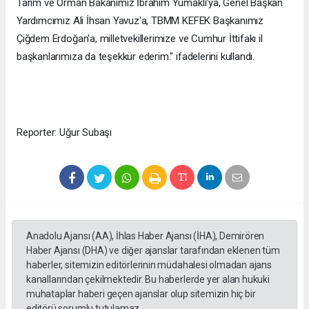
Tarım ve Orman Bakanımız İbrahim Yumaklı'ya, Genel Başkan
Yardımcımız Ali İhsan Yavuz'a, TBMM KEFEK Başkanımız
Çiğdem Erdoğan'a, milletvekillerimize ve Cumhur İttifakı il
başkanlarımıza da teşekkür ederim." ifadelerini kullandı.
Reporter: Uğur Subaşı
Anadolu Ajansı (AA), İhlas Haber Ajansı (İHA), Demirören
Haber Ajansı (DHA) ve diğer ajanslar tarafından eklenen tüm
haberler, sitemizin editörlerinin müdahalesi olmadan ajans
kanallarından çekilmektedir. Bu haberlerde yer alan hukuki
muhataplar haberi geçen ajanslar olup sitemizin hiç bir
editörü sorumlu tutulamaz...