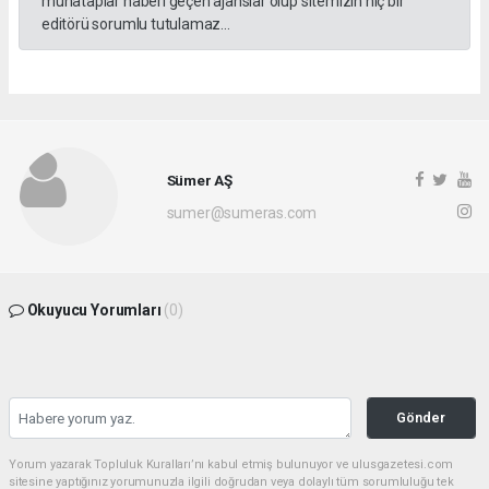
muhataplar haberi geçen ajanslar olup sitemizin hiç bir
editörü sorumlu tutulamaz...
Sümer AŞ
sumer@sumeras.com
Okuyucu Yorumları
(0)
Gönder
Yorum yazarak Topluluk Kuralları’nı kabul etmiş bulunuyor ve ulusgazetesi.com
sitesine yaptığınız yorumunuzla ilgili doğrudan veya dolaylı tüm sorumluluğu tek