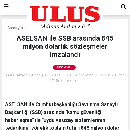
Anasayfa
Ekonomi
ASELSAN ile SSB arasında 845
milyon dolarlık sözleşmeler
imzalandı
EKONOMI
(AA) - Anadolu Ajansı | 01.06.2026 - 10:01, Güncelleme: 01.06.2026 - 09:57
1715+ kez okundu.
ASELSAN ile Cumhurbaşkanlığı Savunma Sanayii
Başkanlığı (SSB) arasında "kamu güvenliği
haberleşme" ile "uydu ve uzay sistemlerinin
tedarikine" yönelik toplam tutarı 845 milyon dolar