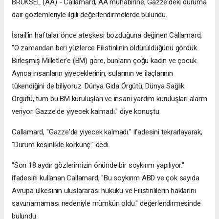
BRÜKSEL (AA) - Callamard, AA muhabirine, Gazze'deki duruma
dair gözlemleriyle ilgili değerlendirmelerde bulundu.
İsrail'in haftalar önce ateşkesi bozduğuna değinen Callamard,
"O zamandan beri yüzlerce Filistinlinin öldürüldüğünü gördük.
Birleşmiş Milletler'e (BM) göre, bunların çoğu kadın ve çocuk.
Ayrıca insanların yiyeceklerinin, sularının ve ilaçlarının
tükendiğini de biliyoruz. Dünya Gıda Örgütü, Dünya Sağlık
Örgütü, tüm bu BM kuruluşları ve insani yardım kuruluşları alarm
veriyor. Gazze'de yiyecek kalmadı." diye konuştu.
Callamard, "Gazze'de yiyecek kalmadı." ifadesini tekrarlayarak,
"Durum kesinlikle korkunç." dedi.
"Son 18 aydır gözlerimizin önünde bir soykırım yapılıyor."
ifadesini kullanan Callamard, "Bu soykırım ABD ve çok sayıda
Avrupa ülkesinin uluslararası hukuku ve Filistinlilerin haklarını
savunamaması nedeniyle mümkün oldu." değerlendirmesinde
bulundu.