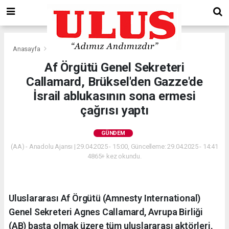
Anasayfa
Gündem
Af Örgütü Genel Sekreteri
Callamard, Brüksel'den Gazze'de
İsrail ablukasının sona ermesi
çağrısı yaptı
GÜNDEM
(AA) - Anadolu Ajansı | 29.04.2025 - 15:00, Güncelleme: 29.04.2025 - 14:41
4865+ kez okundu.
Uluslararası Af Örgütü (Amnesty International)
Genel Sekreteri Agnes Callamard, Avrupa Birliği
(AB) başta olmak üzere tüm uluslararası aktörleri,