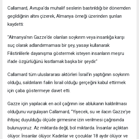
Callamard, Avrupa'da muhalif seslerin bastırıldığı bir dönemden
geçildiğinin altını çizerek, Almanya örneği üzerinden şunları
kaydetti:
"Almanya'nın Gazze'de olanları soykırım veya insanlığa karşı
suç olarak adlandırmaması bir şey, yasayı kullanarak
Filistinlilerle dayanışma göstermek isteyen insanların meşru
ifade özgürlüğünü kısıtlamak başka bir şeydir."
Callamard tüm uluslararası aktörleri İsrail'in yaptığının soykırım
olduğu, saldırıların failin İsrail olduğu gerçeğini kabul ettirmek
için çaba göstermeye davet etti.
Gazze için yapılacak en acil çağrının ise ablukanın kaldırılması
olduğunu vurgulayan Callamard, "Yiyecek, su ve ilacın Gazze'ye
ihtiyaç duyulduğu ölçüde girmesine izin verilmesi çağrısında
bulunuyoruz. Az miktarda değil, bol miktarda. İnsanlar açlıktan
ölüyor. İnsanlar ölüyor. Kadınlar ve çocuklar 18 aydır ölüyor ve