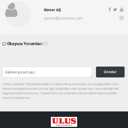
Sümer AŞ
sumer@sumeras.com
Okuyucu Yorumları
(0)
Gönder
Yorum yazarak Topluluk Kuralları’nı kabul etmiş bulunuyor ve ulusgazetesi.com
sitesine yaptığınız yorumunuzla ilgili doğrudan veya dolaylı tüm sorumluluğu tek
başınıza üstleniyorsunuz. Yazılan tüm yorumlardan site yönetimi hiçbir şekilde
sorumlu tutulamaz.