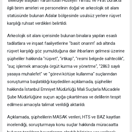
Belediye Başkan Yardımcıları Hüseyin Yılmaz ve Fırat Durak'la
ilgili birim amirleri ve personelinin doğal ve arkeolojik sit alanı
statüsünde bulunan Adalar bölgesinde usulsüz yerlere rüşvet
karşılığı ruhsat verdikleri belirtildi.
Arkeolojik sit alanı içerisinde bulunan binalara yapılan esaslı
tadilatlara ve inşaat faaliyetlerine "basit onarım" adı altında
rüşvet karşılığı göz yumulduğuna dair ihbarların gelmesi üzerine
şüpheliler hakkında "rüşvet", "irtikap", "resmi belgede sahtecilik",
"suç işlemek amacıyla örgüt kurma ve yönetme", "2863 sayılı
yasaya muhalefet" ve "görevi kötüye kullanma" suçlarından
soruşturma başlatıldığı kaydedilen açıklamada, şüpheliler
hakkında İstanbul Emniyet Müdürlüğü Mali Suçlarla Mücadele
Şube Müdürlüğüne suçun açığa çıkartılması ve delillerin tespit
edilmesi amacıyla talimat verildiği aktarıldı.
Açıklamada, şüphelilerin MASAK verileri, HTS ve BAZ kayıtları
incelendiği, soruşturmaya konu suçlar hakkında müracaatta