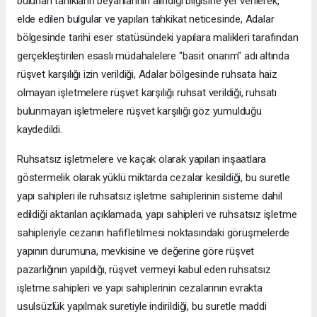
bulunan tanıkların beyanlarının alındığı bilgisine yer verilerek,
elde edilen bulgular ve yapılan tahkikat neticesinde, Adalar
bölgesinde tarihi eser statüsündeki yapılara malikleri tarafından
gerçekleştirilen esaslı müdahalelere "basit onarım" adı altında
rüşvet karşılığı izin verildiği, Adalar bölgesinde ruhsata haiz
olmayan işletmelere rüşvet karşılığı ruhsat verildiği, ruhsatı
bulunmayan işletmelere rüşvet karşılığı göz yumulduğu
kaydedildi.
Ruhsatsız işletmelere ve kaçak olarak yapılan inşaatlara
göstermelik olarak yüklü miktarda cezalar kesildiği, bu suretle
yapı sahipleri ile ruhsatsız işletme sahiplerinin sisteme dahil
edildiği aktarılan açıklamada, yapı sahipleri ve ruhsatsız işletme
sahipleriyle cezanın hafifletilmesi noktasındaki görüşmelerde
yapının durumuna, mevkisine ve değerine göre rüşvet
pazarlığının yapıldığı, rüşvet vermeyi kabul eden ruhsatsız
işletme sahipleri ve yapı sahiplerinin cezalarının evrakta
usulsüzlük yapılmak suretiyle indirildiği, bu suretle maddi