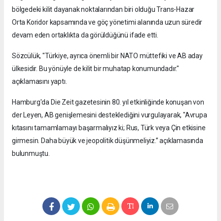
bölgedeki kilit dayanak noktalarından biri olduğu Trans-Hazar
Orta Koridor kapsamında ve göç yönetimi alanında uzun süredir
devam eden ortaklıkta da görüldüğünü ifade etti.
Sözcülük, "Türkiye, ayrıca önemli bir NATO müttefiki ve AB aday
ülkesidir. Bu yönüyle de kilit bir muhatap konumundadır."
açıklamasını yaptı.
Hamburg'da Die Zeit gazetesinin 80. yıl etkinliğinde konuşan von
der Leyen, AB genişlemesini desteklediğini vurgulayarak, "Avrupa
kıtasını tamamlamayı başarmalıyız ki; Rus, Türk veya Çin etkisine
girmesin. Daha büyük ve jeopolitik düşünmeliyiz.” açıklamasında
bulunmuştu.