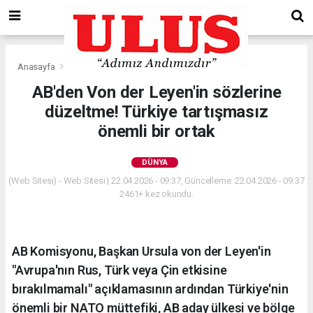
Anasayfa
Dünya
AB'den Von der Leyen'in sözlerine
düzeltme! Türkiye tartışmasız
önemli bir ortak
DÜNYA
(Web Sitesi) - Web Sitesi | 22.04.2026 - 09:37, Güncelleme: 22.04.2026 - 09:37
2461+ kez okundu.
AB Komisyonu, Başkan Ursula von der Leyen'in
"Avrupa'nın Rus, Türk veya Çin etkisine
bırakılmamalı" açıklamasının ardından Türkiye'nin
önemli bir NATO müttefiki, AB aday ülkesi ve bölge