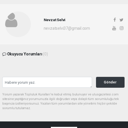
Nevzat Selvi
nevzatselvi37@gmail.com
Okuyucu Yorumları
(0)
Gönder
Yorum yazarak Topluluk Kuralları’nı kabul etmiş bulunuyor ve ulusgazetesi.com
sitesine yaptığınız yorumunuzla ilgili doğrudan veya dolaylı tüm sorumluluğu tek
başınıza üstleniyorsunuz. Yazılan tüm yorumlardan site yönetimi hiçbir şekilde
sorumlu tutulamaz.