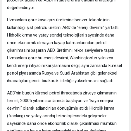
değerlendiriyor.
Uzmanlara göre kaya gazı üretimine benzer teknolojinin
kullanıldığı şist petrolü üretimi ABD'de "enerji devrimi" yartattı.
Hidrolik kırma ve yatay sondaj teknolojileri sayesinde daha
önce ekonomik olmayan kayaç katmanlarından petrol
çıkarılmasını başaran ABD, üretimini rekor seviyelere taşıdı.
Uzmanlara göre bu enerji devrimi, Washington'un yalnızca
kendi enerji ihtiyacını karşılamasını değil, aynı zamanda küresel
petrol piyasasında Rusya ve Suudi Arabistan gibi geleneksel
ihracatçıları geride bırakarak liderliğe yükselmesini sağladı.
ABD'nin bugün küresel petrol ihracatında zirveye çıkmasının
temeli, 2000'li yılların sonlarında başlayan ve "kaya enerjisi
devrimi" olarak adlandırılan dönüşümle atıldı. Hidrolik kırma
(fracking) ve yatay sondaj teknolojilerindeki gelişmeler
sayesinde daha önce ekonomik olarak çıkarılması mümkün
görülmeyen kayaç katmanlarındaki petrol ve doğalgaz