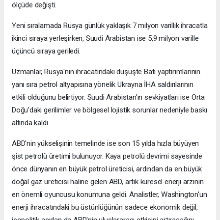
ölçüde değişti.
Yeni sıralamada Rusya günlük yaklaşık 7 milyon varillik ihracatla
ikinci sıraya yerleşirken, Suudi Arabistan ise 5,9 milyon varille
üçüncü sıraya geriledi.
Uzmanlar, Rusya'nın ihracatındaki düşüşte Batı yaptırımlarının
yanı sıra petrol altyapısına yönelik Ukrayna İHA saldırılarının
etkili olduğunu belirtiyor. Suudi Arabistan'ın sevkiyatları ise Orta
Doğu'daki gerilimler ve bölgesel lojistik sorunlar nedeniyle baskı
altında kaldı.
ABD'nin yükselişinin temelinde ise son 15 yılda hızla büyüyen
şist petrolü üretimi bulunuyor. Kaya petrolü devrimi sayesinde
önce dünyanın en büyük petrol üreticisi, ardından da en büyük
doğal gaz üreticisi haline gelen ABD, artık küresel enerji arzının
en önemli oyuncusu konumuna geldi. Analistler, Washington'un
enerji ihracatındaki bu üstünlüğünün sadece ekonomik değil,
jeopolitik açıdan da ABD'nin uluslararası etkisini artıracağını