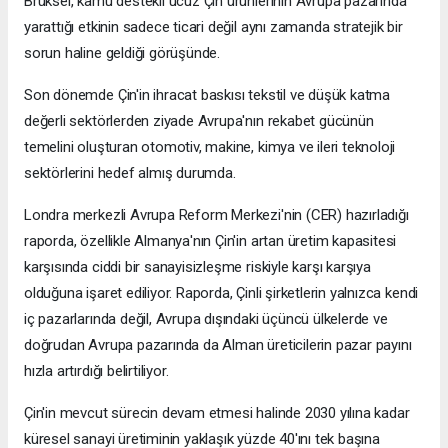
Brüksel, kamu destekli ucuz Çin ürünlerinin Avrupa pazarında
yarattığı etkinin sadece ticari değil aynı zamanda stratejik bir
sorun haline geldiği görüşünde.
Son dönemde Çin'in ihracat baskısı tekstil ve düşük katma
değerli sektörlerden ziyade Avrupa'nın rekabet gücünün
temelini oluşturan otomotiv, makine, kimya ve ileri teknoloji
sektörlerini hedef almış durumda.
Londra merkezli Avrupa Reform Merkezi'nin (CER) hazırladığı
raporda, özellikle Almanya'nın Çin'in artan üretim kapasitesi
karşısında ciddi bir sanayisizleşme riskiyle karşı karşıya
olduğuna işaret ediliyor. Raporda, Çinli şirketlerin yalnızca kendi
iç pazarlarında değil, Avrupa dışındaki üçüncü ülkelerde ve
doğrudan Avrupa pazarında da Alman üreticilerin pazar payını
hızla artırdığı belirtiliyor.
Çin'in mevcut sürecin devam etmesi halinde 2030 yılına kadar
küresel sanayi üretiminin yaklaşık yüzde 40'ını tek başına