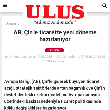
Anasayfa
Ekonomi
AB, Çin'le ticarette yeni döneme
hazırlanıyor
EKONOMI
(AA) - Anadolu Ajansı | 17.06.2026 - 12:30, Güncelleme: 17.06.2026 - 12:15
1659+ kez okundu.
Avrupa Birliği (AB), Çin'le giderek büyüyen ticaret
açığı, stratejik sektörlerde artan bağımlılık ve Çin'in
devlet destekli üretim modelinin Avrupa sanayisi
üzerindeki baskısı nedeniyle ticaret politikasında
köklü değişikliklere hazırlanıyor.