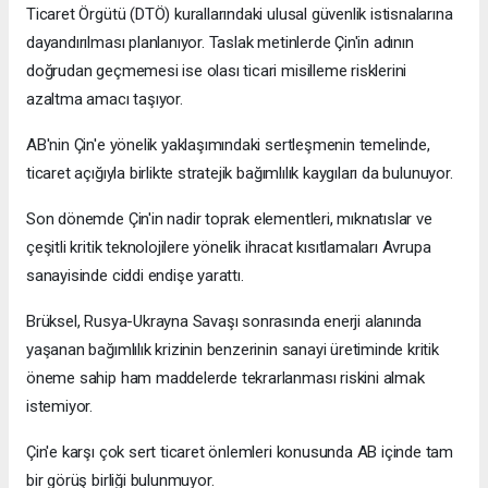
Ticaret Örgütü (DTÖ) kurallarındaki ulusal güvenlik istisnalarına
dayandırılması planlanıyor. Taslak metinlerde Çin'in adının
doğrudan geçmemesi ise olası ticari misilleme risklerini
azaltma amacı taşıyor.
AB'nin Çin'e yönelik yaklaşımındaki sertleşmenin temelinde,
ticaret açığıyla birlikte stratejik bağımlılık kaygıları da bulunuyor.
Son dönemde Çin'in nadir toprak elementleri, mıknatıslar ve
çeşitli kritik teknolojilere yönelik ihracat kısıtlamaları Avrupa
sanayisinde ciddi endişe yarattı.
Brüksel, Rusya-Ukrayna Savaşı sonrasında enerji alanında
yaşanan bağımlılık krizinin benzerinin sanayi üretiminde kritik
öneme sahip ham maddelerde tekrarlanması riskini almak
istemiyor.
Çin'e karşı çok sert ticaret önlemleri konusunda AB içinde tam
bir görüş birliği bulunmuyor.