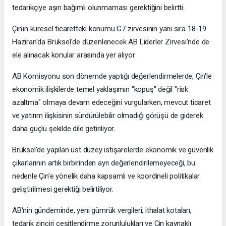
tedarikçiye aşırı bağımlı olunmaması gerektiğini belirtti.
Çin'in küresel ticaretteki konumu G7 zirvesinin yanı sıra 18-19
Haziran'da Brüksel'de düzenlenecek AB Liderler Zirvesi'nde de
ele alınacak konular arasında yer alıyor.
AB Komisyonu son dönemde yaptığı değerlendirmelerde, Çin'le
ekonomik ilişkilerde temel yaklaşımın "kopuş" değil "risk
azaltma" olmaya devam edeceğini vurgularken, mevcut ticaret
ve yatırım ilişkisinin sürdürülebilir olmadığı görüşü de giderek
daha güçlü şekilde dile getiriliyor.
Brüksel'de yapılan üst düzey istişarelerde ekonomik ve güvenlik
çıkarlarının artık birbirinden ayrı değerlendirilemeyeceği, bu
nedenle Çin'e yönelik daha kapsamlı ve koordineli politikalar
geliştirilmesi gerektiği belirtiliyor.
AB'nin gündeminde, yeni gümrük vergileri, ithalat kotaları,
tedarik zinciri çeşitlendirme zorunlulukları ve Çin kaynaklı