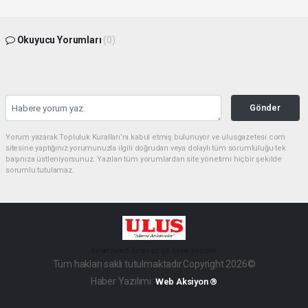
Okuyucu Yorumları
(0)
Gönder
Yorum yazarak Topluluk Kuralları’nı kabul etmiş bulunuyor ve ulusgazetesi.com
sitesine yaptığınız yorumunuzla ilgili doğrudan veya dolaylı tüm sorumluluğu tek
başınıza üstleniyorsunuz. Yazılan tüm yorumlardan site yönetimi hiçbir şekilde
sorumlu tutulamaz.
haber paketi
haber scripti
haber yazılımı
Tüm hakları saklı tutulmaktadır.Copyright 2026©
Haber Yazılımı:
Web Aksiyon ®