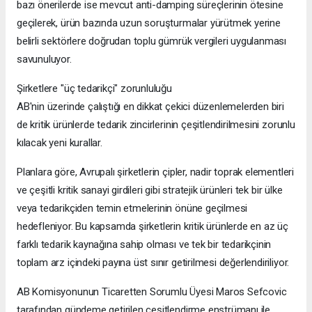
bazı önerilerde ise mevcut anti-damping süreçlerinin ötesine
geçilerek, ürün bazında uzun soruşturmalar yürütmek yerine
belirli sektörlere doğrudan toplu gümrük vergileri uygulanması
savunuluyor.
Şirketlere "üç tedarikçi" zorunluluğu
AB'nin üzerinde çalıştığı en dikkat çekici düzenlemelerden biri
de kritik ürünlerde tedarik zincirlerinin çeşitlendirilmesini zorunlu
kılacak yeni kurallar.
Planlara göre, Avrupalı şirketlerin çipler, nadir toprak elementleri
ve çeşitli kritik sanayi girdileri gibi stratejik ürünleri tek bir ülke
veya tedarikçiden temin etmelerinin önüne geçilmesi
hedefleniyor. Bu kapsamda şirketlerin kritik ürünlerde en az üç
farklı tedarik kaynağına sahip olması ve tek bir tedarikçinin
toplam arz içindeki payına üst sınır getirilmesi değerlendiriliyor.
AB Komisyonunun Ticaretten Sorumlu Üyesi Maros Sefcovic
tarafından gündeme getirilen çeşitlendirme enstrümanı ile