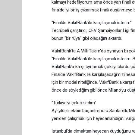
kalmayı hedefliyorum ama önce yarı finali 
finalde iyi bir iş çıkarırsak finali düşünmey
"Finalde VakıfBank ile karşılaşmak isterim"
Tecrübeli çalıştırıcı, CEV Şampiyonlar Ligi f
bunun "bir rüya" gibi olacağını aktardı.
VakıfBank'ta A Milli Takım'da oynayan birço
"Finalde VakıfBank ile karşılaşmak isterim.
VakıfBank'a karşı oynamak çok iyi olurdu çünk
Finalde VakıfBank ile karşılaşacağımızı hes
için bir model niteliğinde. VakıfBank'a karşı
önce de söylediğim gibi önce Milano'yu düşüne
"Türkiye'yi çok özledim"
Ay-yıldızlı ekibin başantrenörü Santarelli, M
yeniden çalışmak için heyecanlandığını vurgu
İstanbul'da olmaktan heyecan duyduğunu vur