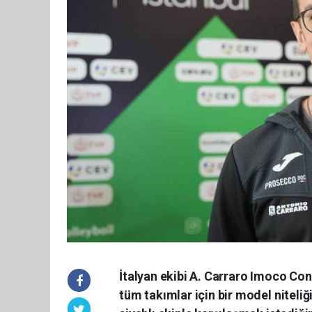
İtalyan ekibi A. Carraro Imoco Con
tüm takımlar için bir model niteli