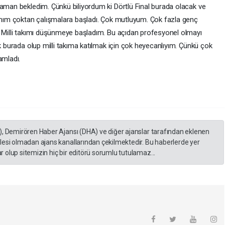
zaman bekledim. Çünkü biliyordum ki Dörtlü Final burada olacak ve
kımım çoktan çalışmalara başladı. Çok mutluyum. Çok fazla genç
. Milli takımı düşünmeye başladım. Bu açıdan profesyonel olmayı
ak burada olup milli takıma katılmak için çok heyecanlıyım. Çünkü çok
amladı.
), Demirören Haber Ajansı (DHA) ve diğer ajanslar tarafından eklenen
lesi olmadan ajans kanallarından çekilmektedir. Bu haberlerde yer
 olup sitemizin hiç bir editörü sorumlu tutulamaz...