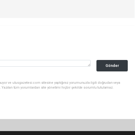
Gönder
nuyor ve ulusgazetesi.com sitesine yaptığınız yorumunuzla ilgili doğrudan veya
. Yazılan tüm yorumlardan site yönetimi hiçbir şekilde sorumlu tutulamaz.