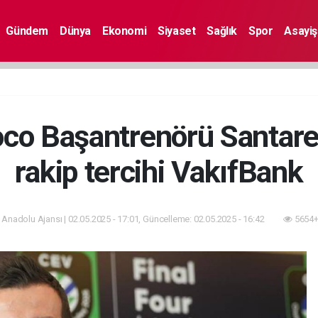
Gündem
Dünya
Ekonomi
Siyaset
Sağlık
Spor
Asayiş
co Başantrenörü Santarell
rakip tercihi VakıfBank
 Anadolu Ajansı | 02.05.2025 - 17:01, Güncelleme: 02.05.2025 - 16:42
5654+