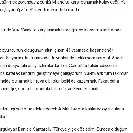
düşünmek zorundayız çünkü Milano'ya karşı oynamak kolay değil. Yarı
e başlayacağız." değerlendirmesinde bulundu.
inalinde VakıfBank ile karşılaşmak istediğini ve kazanmaları halinde
k oyuncunun olduğunun altını çizen 43 yaşındaki başantrenör,
 Ben İtalyanım, bu turnuvada İtalyanları desteklemem normal. Ancak
ü dünyadaki en iyi takımlardan biri. Guidetti'yi takdir ediyorum.
aba katarak kendimi geliştirmeye çalışıyorum. VakıfBank tüm takımlar
 finalde oynamak bir rüya gibi olur, belki de kazanmak. Fakat daha
ceğiz, sonra bir sonraki takımı." ifadelerini kullandı.
iletler Ligi'nde mücadele edecek A Milli Takım'a katılarak oyuncularla
ladı.
gulayan Daniele Santarelli, "Türkiye'yi çok özledim. Burada olduğum