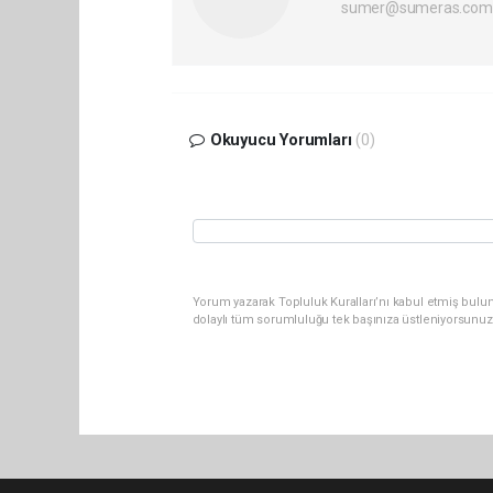
sumer@sumeras.com
Okuyucu Yorumları
(0)
Yorum yazarak Topluluk Kuralları’nı kabul etmiş bulu
dolaylı tüm sorumluluğu tek başınıza üstleniyorsunuz