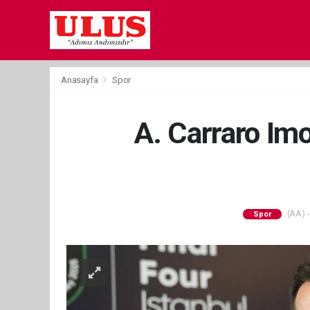
Anasayfa
Spor
A. Carraro Imo
(AA) -
Spor