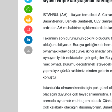
siyahlı ekiple karşılaşmak istediğin
İSTANBUL (AA) - İtalyan temsilcisi A. Carra
Başantrenörü Daniele Santarelli, CEV Şampiy
ardından AA muhabirine açıklamalarda bulu
Takımının son durumunun çok iyi olduğunu beli
olduğunu biliyoruz. Buraya geldiğinizde hem 
oynamak kolay değil çünkü ikinci maçlar ol
oynuyor. İyi bir noktadalar, çok geliştiler. B
maç oynadı. Durumu değiştirmek isteyecekler
yapmalıyız çünkü rakibimiz elinden gelenin en
konuştu.
İstanbul'da olmanın kendisi için çok güzel o
olacağını duyunca çok heyecanlanmıştım. Tab
arenada oynamak muhteşem olacak. Çünkü d
Çok kalabalık olacağını düşünüyorum. Burada