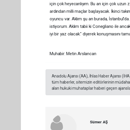
için çok heyecanlıyım. Bu an için çok uzun 
ardından milli maçlar başlayacak. İkinci ta
oyuncu var. Aklım şu an burada, İstanbul'da
istiyorum. Aklım tabii ki Conegliano ile anc
iyi bir yaz olacak." diyerek konuşmasını tam
Muhabir: Metin Arslancan
Anadolu Ajansı (AA), İhlas Haber Ajansı (İHA
tüm haberler, sitemizin editörlerinin müdaha
alan hukuki muhataplar haberi geçen ajanslar
Sümer AŞ