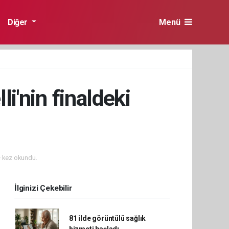
Diğer
Menü
i'nin finaldeki
 kez okundu.
İlginizi Çekebilir
81 ilde görüntülü sağlık