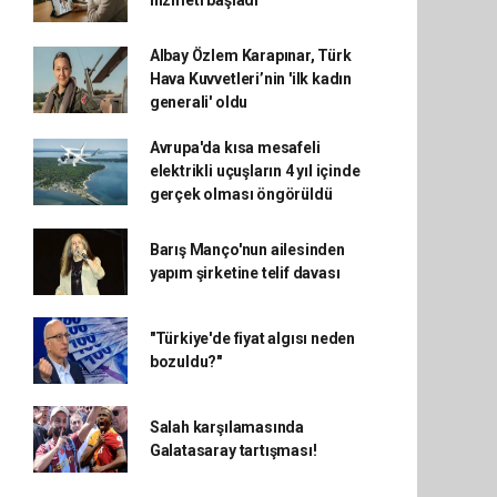
hizmeti başladı
Albay Özlem Karapınar, Türk
Hava Kuvvetleri’nin 'ilk kadın
generali' oldu
Avrupa'da kısa mesafeli
elektrikli uçuşların 4 yıl içinde
gerçek olması öngörüldü
Barış Manço'nun ailesinden
yapım şirketine telif davası
"Türkiye'de fiyat algısı neden
bozuldu?"
Salah karşılamasında
Galatasaray tartışması!