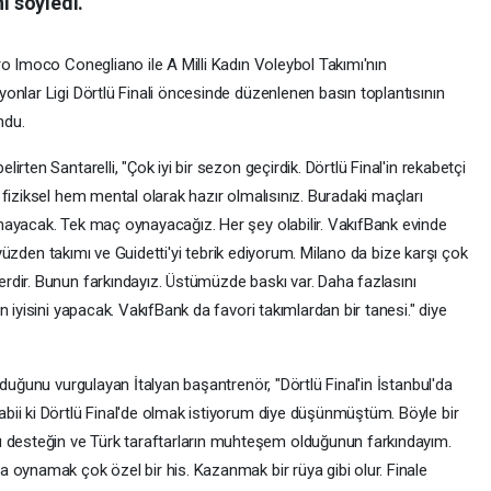
i söyledi.
ro Imoco Conegliano ile A Milli Kadın Voleybol Takımı'nın
onlar Ligi Dörtlü Finali öncesinde düzenlenen basın toplantısının
ndu.
rten Santarelli, "Çok iyi bir sezon geçirdik. Dörtlü Final'in rekabetçi
fiziksel hem mental olarak hazır olmalısınız. Buradaki maçları
mayacak. Tek maç oynayacağız. Her şey olabilir. VakıfBank evinde
u yüzden takımı ve Guidetti'yi tebrik ediyorum. Milano da bize karşı çok
dir. Bunun farkındayız. Üstümüzde baskı var. Daha fazlasını
 iyisini yapacak. VakıfBank da favori takımlardan bir tanesi." diye
lduğunu vurgulayan İtalyan başantrenör, "Dörtlü Final'in İstanbul'da
ii ki Dörtlü Final'de olmak istiyorum diye düşünmüştüm. Böyle bir
esteğin ve Türk taraftarların muhteşem olduğunun farkındayım.
 oynamak çok özel bir his. Kazanmak bir rüya gibi olur. Finale