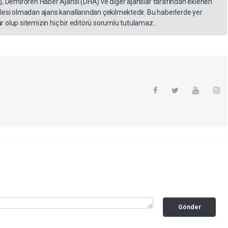
), Demirören Haber Ajansı (DHA) ve diğer ajanslar tarafından eklenen
lesi olmadan ajans kanallarından çekilmektedir. Bu haberlerde yer
 olup sitemizin hiç bir editörü sorumlu tutulamaz...
Gönder