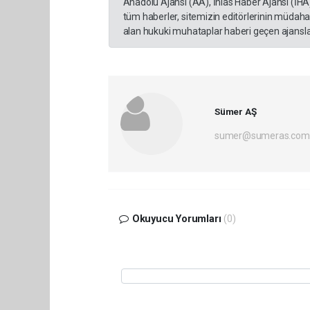
Anadolu Ajansı (AA), İhlas Haber Ajansı (İHA
tüm haberler, sitemizin editörlerinin müdaha
alan hukuki muhataplar haberi geçen ajanslar
Sümer AŞ
sumer@sumeras.com
Okuyucu Yorumları
(0)