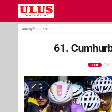
Anasayfa
Spor
61. Cumhurba
(AA) -
Spor