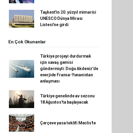
Taşkent'in 20. yüzyıl mimarisi
UNESCO Dünya Mirası
Listesi'ne girdi
En Çok Okunanlar
Türkiye projeyi durdurmak
için savaş gemisi
göndermişti: Doğu Akdeniz'de
enerjide Fransa-Yunanistan
anlaşması
Türkiye genelinde av sezonu
18 Ağustos'ta başlayacak
Çerçeve yasa teklifi Meclis'te