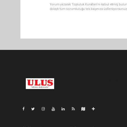
Yorum yazarak Topluluk Kuralları’nı kabul etmiş bulu
dolaylı tüm sorumluluğu tek başınıza üstleniyorsunuz
Pro-0.056