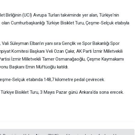
let Birliğinin (UCI) Avrupa Turları takviminde yer alan, Türkiye'nin
ışı olan Cumhurbaşkanlığı Türkiye Bisiklet Turu, Çeşme-Selçuk etabıyla
 Vali Süleyman Elban'ın yanı sıra Gençlik ve Spor Bakanlığı Spor
piyat Komitesi Başkanı Veli Ozan Çakır, AK Parti İzmir Milletvekili
 Partisi İzmir Milletvekili Tamer Osmanağaoğlu, Çeşme Kaymakamı
yonu Başkanı Emin Müftüoğlu katıldı.
şme-Selçuk etabında 148,7 kilometre pedal çevirecek.
Türkiye Bisiklet Turu, 3 Mayıs Pazar günü Ankara'da sona erecek.