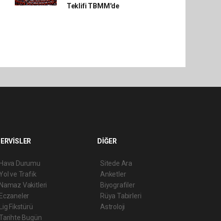
Teklifi TBMM'de
ERVİSLER
DİĞER
Hava Durumu
Sitede Ara
Yol ve Trafik
Anketler
Namaz Vakitleri
Biyografiler
Eczaneler
Rüya Tabirleri
Lig Fikstürü
Astroloji
Tarihte Bugün