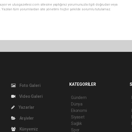
nuyor ve ulusgazetesi.com sitesine yaptığınız yorumunuzla ilgili doğrudan veya
. Yazılan tüm yorumlardan site yönetimi hiçbir şekilde sorumlu tutulamaz.
KATEGORİLER
S
Foto Galeri
Video Galeri
Gündem
Dünya
Yazarlar
Ekonomi
Siyaset
Arşivler
Sağlık
Künyemiz
Spor