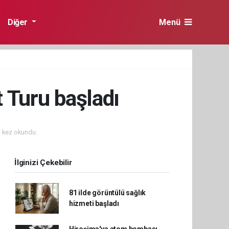
Diğer
Menü
 Turu başladı
 kez okundu.
İlginizi Çekebilir
81 ilde görüntülü sağlık
hizmeti başladı