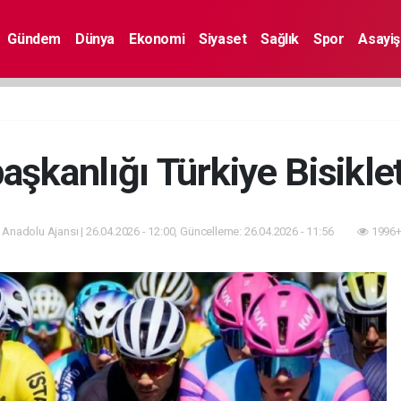
Gündem
Dünya
Ekonomi
Siyaset
Sağlık
Spor
Asayiş
şkanlığı Türkiye Bisiklet
 Anadolu Ajansı | 26.04.2026 - 12:00, Güncelleme: 26.04.2026 - 11:56
1996+