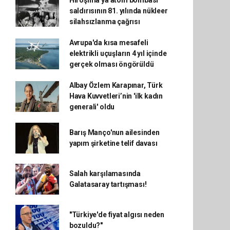
Hiroşima'ya atom bombası
saldırısının 81. yılında nükleer
silahsızlanma çağrısı
Avrupa'da kısa mesafeli
elektrikli uçuşların 4 yıl içinde
gerçek olması öngörüldü
Albay Özlem Karapınar, Türk
Hava Kuvvetleri’nin 'ilk kadın
generali' oldu
Barış Manço'nun ailesinden
yapım şirketine telif davası
Salah karşılamasında
Galatasaray tartışması!
"Türkiye'de fiyat algısı neden
bozuldu?"