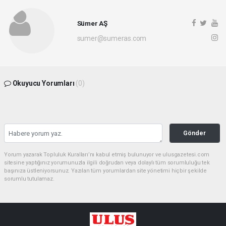
Sümer AŞ
sumer@sumeras.com
Okuyucu Yorumları
(0)
Gönder
Yorum yazarak Topluluk Kuralları’nı kabul etmiş bulunuyor ve ulusgazetesi.com
sitesine yaptığınız yorumunuzla ilgili doğrudan veya dolaylı tüm sorumluluğu tek
başınıza üstleniyorsunuz. Yazılan tüm yorumlardan site yönetimi hiçbir şekilde
sorumlu tutulamaz.