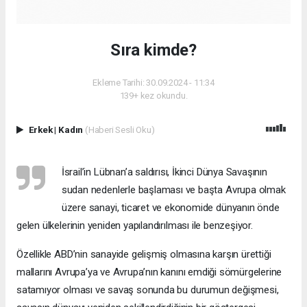
Sıra kimde?
Ekleme Tarihi: 30.09.2024 - 11:34
139+ kez okundu.
Erkek
|
Kadın
(Haberi Sesli Oku)
İsrail’in Lübnan’a saldırısı, İkinci Dünya Savaşının
sudan nedenlerle başlaması ve başta Avrupa olmak
üzere sanayi, ticaret ve ekonomide dünyanın önde
gelen ülkelerinin yeniden yapılandırılması ile benzeşiyor.
Özellikle ABD’nin sanayide gelişmiş olmasına karşın ürettiği
mallarını Avrupa’ya ve Avrupa’nın kanını emdiği sömürgelerine
satamıyor olması ve savaş sonunda bu durumun değişmesi,