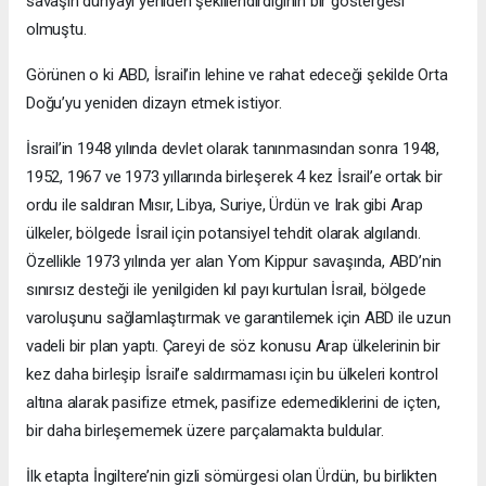
savaşın dünyayı yeniden şekillendirdiğinin bir göstergesi
olmuştu.
Görünen o ki ABD, İsrail’in lehine ve rahat edeceği şekilde Orta
Doğu’yu yeniden dizayn etmek istiyor.
İsrail’in 1948 yılında devlet olarak tanınmasından sonra 1948,
1952, 1967 ve 1973 yıllarında birleşerek 4 kez İsrail’e ortak bir
ordu ile saldıran Mısır, Libya, Suriye, Ürdün ve Irak gibi Arap
ülkeler, bölgede İsrail için potansiyel tehdit olarak algılandı.
Özellikle 1973 yılında yer alan Yom Kippur savaşında, ABD’nin
sınırsız desteği ile yenilgiden kıl payı kurtulan İsrail, bölgede
varoluşunu sağlamlaştırmak ve garantilemek için ABD ile uzun
vadeli bir plan yaptı. Çareyi de söz konusu Arap ülkelerinin bir
kez daha birleşip İsrail’e saldırmaması için bu ülkeleri kontrol
altına alarak pasifize etmek, pasifize edemediklerini de içten,
bir daha birleşememek üzere parçalamakta buldular.
İlk etapta İngiltere’nin gizli sömürgesi olan Ürdün, bu birlikten