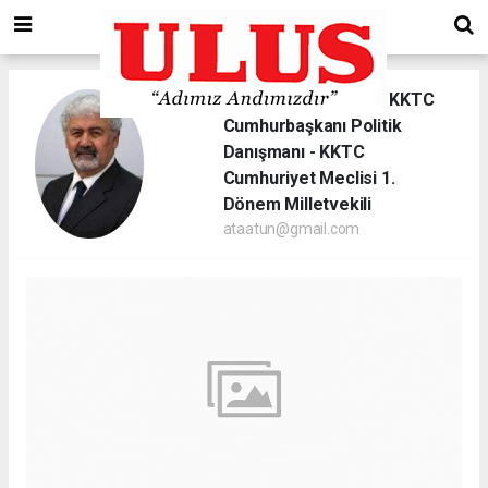
Ata ATUN - Prof.Dr.- KKTC
Cumhurbaşkanı Politik
Danışmanı - KKTC
Cumhuriyet Meclisi 1.
Dönem Milletvekili
ataatun@gmail.com