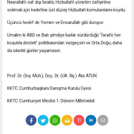
Nasrallah’ı saf dışı bıraktı, Hizbullah’ı yönetim zafiyetine
sokmak için hedefine üst düzey Hizbullah komutanlarını koydu.
Üçüncü hedef de Yemen ve Ensarullah gibi duruyor.
Umalım ki ABD ve Batı şimdiye kadar sürdürdüğü “İsrail’e her
koşulda destek” politikasından vazgeçsin ve Orta Doğu, daha
da sıkıntılı günler yaşamasın.
Prof. Dr. (İnş. Müh.), Doç. Dr. (UA. İliş.) Ata ATUN
KKTC Cumhurbaşkanı Danışma Kurulu Üyesi
KKTC Cumhuriyet Meclisi 1. Dönem Milletvekili