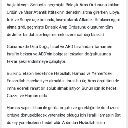
başlatılmıştı. Sonuçta, geçmişte Birleşik Arap Ordusuna katılan
Ürdün ve Mısır Atlantik İttifakının denetimi altına girerken, Libya,
Irak ve Suriye üçe bölündü, kısmi olarak Atlantik İttifakının işgali
altına girdi, geçmişte Birleşik Arap Ordusunu oluşturan tüm
devletler bir daha birleşememek üzere saf dışı bırakıldı.
Günümüzde Orta Doğu, İsrail ve ABD tarafından, tamamen
İsrail’in bekası ve ABD’nin bölgesel çıkarları doğrultusunda
tekrar şekillendirilmeye çalışılıyor.
Bu ikinci etabın hedefinde Hizbullah, Hamas ve Yemen’deki
Ensarullah Hareketi yer almakta. İsrail bu üç Arap örgütünü de
imha ederek rahat bir soluk almak istiyor. Bunun için ilk hedefi
Gazze ve Hamas oldu.
Hamas yapısı itibarı ile gerilla örgütü ve gerektiğinde de düzenli
orduya dönüşebilecek yetenekte olduğu için İsrail Hamas’ın üst
düzey yöneticilerini hedef aldı. Ardından Hizbullah lideri