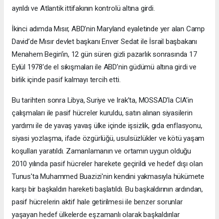
ayrıldı ve Atlantik ittifakının kontrolü altına girdi.
İkinci adımda Mısır, ABD’nin Maryland eyaletinde yer alan Camp
David’de Mısır devlet başkanı Enver Sedat ile İsrail başbakanı
Menahem Begin’in, 12 gün süren gizli pazarlık sonrasında 17
Eylül 1978'de el sıkışmaları ile ABD’nin güdümü altına girdi ve
birlik içinde pasif kalmayı tercih etti.
Bu tarihten sonra Libya, Suriye ve Irak’ta, MOSSAD’la CIA’in
çalışmaları ile pasif hücreler kuruldu, satın alınan siyasilerin
yardımı ile de yavaş yavaş ülke içinde işsizlik, gıda enflasyonu,
siyasi yozlaşma, ifade özgürlüğü, usulsüzlükler ve kötü yaşam
koşulları yaratıldı. Zamanlamanın ve ortamın uygun olduğu
2010 yılında pasif hücreler harekete geçirildi ve hedef dışı olan
Tunus'ta Muhammed Buazizi'nin kendini yakmasıyla hükümete
karşı bir başkaldırı hareketi başlatıldı. Bu başkaldırının ardından,
pasif hücrelerin aktif hale getirilmesi ile benzer sorunlar
yaşayan hedef ülkelerde eşzamanlı olarak başkaldırılar