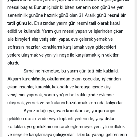
mesai başlar. Bunun içindir ki, biten senenin son günü ve yeni
senenin ilk gününe hazırlık günü olan 31 Aralık günü
resmi bir
tatil günü
idi. En azından yarım gün resmi tatil olarak kabul
edildi ve kullanıldı. Yarım gün mesai yapan ve işlerinden çıkan
aile bireyleri, alış verişlerini yapar, eve gelerek yemek ve
sofrasını hazırlar, konuklarını karşılamak veya gidecekleri
yerlere ulaşmak ve yeni yılı neşe ile karşılamak için vakitleri
olurdu.
Şimdi ne hikmetse, bu yarım gün tatil bile kaldırıldı.
Akşam karanlığında; okullarından çıkan çocuklar, işlerinden
çıkan insanlar, karanlık, kalabalık ve kargaşa içinde alış
verişlerini yapmak, sonra yoğun bir trafik içinde evlerine
ulaşmak, yemek ve sofralarını hazırlamak zorunda kalıyorlar.
Aynı zorluğu yaşayan konuklar ise, yorgun argın
geldikleri dost evinde veya toplantı yerlerinde, yaşadıkları
zorlukları, yorgunlukları unutarak eğlenmeye, yeni yılı mutluluk
ve neşe ile karşılamaya çalışıyorlar. Tabii bu yasağı getirenlerin