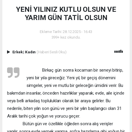
YENİ YILINIZ KUTLU OLSUN VE
YARIM GÜN TATİL OLSUN
Ekleme Tarihi: 28.12.2025 - 16:43
399+ kez okundu.
Erkek
|
Kadın
(Haberi Sesli Oku)
Birkaç gün sonra kocaman bir seneyi bitirip,
yeni bir yıla gireceğiz. Yeni yıl, bir geçiş dönemini
simgeler, yeni ve mutlu bir geleceğin ümidini verir. Bu
bakımdan insanlar, önceden hazırlıklar yaparak; evde, aile içinde
veya belli arkadaş toplulukları olarak bir araya gelirler. Bu
nedenle, biten yılın son günü ve yeni bir yılın başlangıcı olan 31
Aralık tarihi çok yoğun ve yorucu geçer.
Bütün gün ve özellikle öğleden sonra alış verişler
yapılır, sonra evde yemek yapma, sofra hazırlama gibi yoğun bir