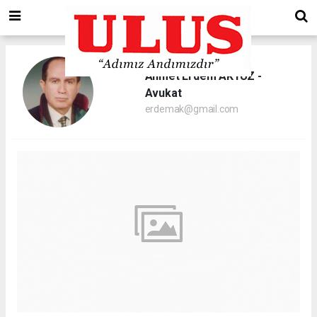
Ahmet Erdem AKYÜZ -
Avukat
erdemak@gmail.com