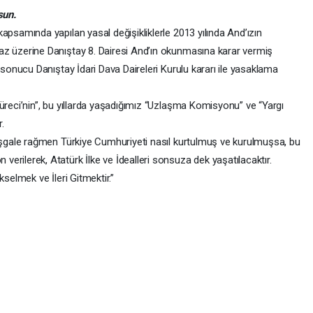
sun.
psamında yapılan yasal değişikliklerle 2013 yılında And’ızın
raz üzerine Danıştay 8. Dairesi And’ın okunmasına karar vermiş
zı sonucu Danıştay İdari Dava Daireleri Kurulu kararı ile yasaklama
nin”, bu yıllarda yaşadığımız “Uzlaşma Komisyonu” ve “Yargı
r.
e rağmen Türkiye Cumhuriyeti nasıl kurtulmuş ve kurulmuşsa, bu
verilerek, Atatürk İlke ve İdealleri sonsuza dek yaşatılacaktır.
mek ve İleri Gitmektir.”