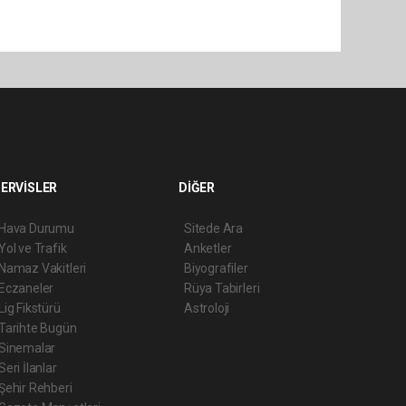
ERVİSLER
DİĞER
Hava Durumu
Sitede Ara
Yol ve Trafik
Anketler
Namaz Vakitleri
Biyografiler
Eczaneler
Rüya Tabirleri
Lig Fikstürü
Astroloji
Tarihte Bugün
Sinemalar
Seri İlanlar
Şehir Rehberi