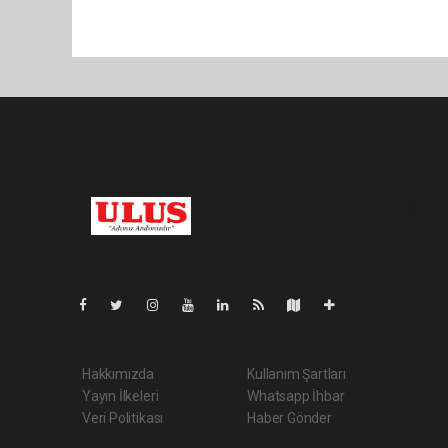
Pro-0.058
Hakkımızda
Kullanım Şartları
Yayın İlkeleri
Whatsapp İhbar
Veri Politikası
Haber Gönder