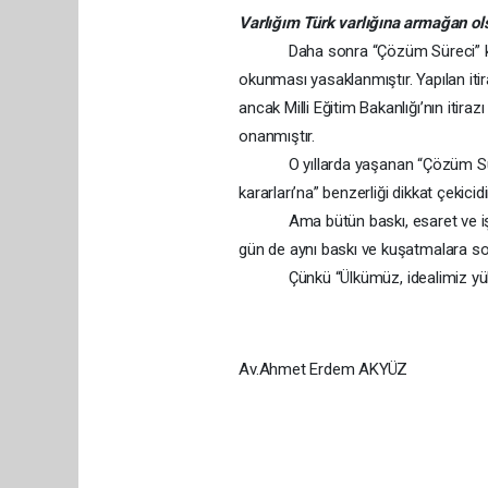
Varlığım Türk varlığına armağan ol
Daha sonra “Çözüm Süreci” ka
okunması yasaklanmıştır. Yapılan iti
ancak Milli Eğitim Bakanlığı’nın itira
onanmıştır.
O yıllarda yaşanan “Çözüm Süreci’
kararları’na” benzerliği dikkat çekicidi
Ama bütün baskı, esaret ve işgal
gün de aynı baskı ve kuşatmalara son 
Çünkü “Ülkümüz, idealimiz yüksel
Av.Ahmet Erdem AKYÜZ