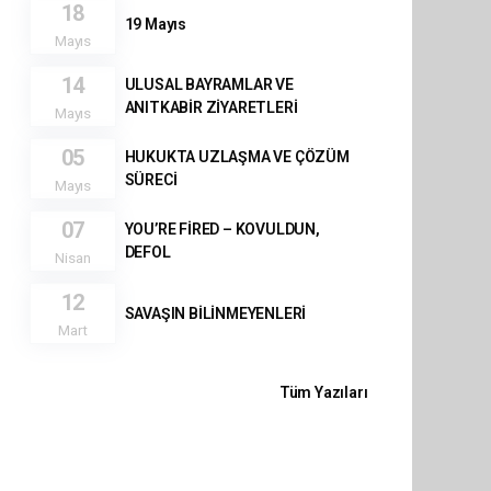
18
19 Mayıs
Mayıs
14
ULUSAL BAYRAMLAR VE
ANITKABİR ZİYARETLERİ
Mayıs
05
HUKUKTA UZLAŞMA VE ÇÖZÜM
SÜRECİ
Mayıs
07
YOU’RE FİRED – KOVULDUN,
DEFOL
Nisan
12
SAVAŞIN BİLİNMEYENLERİ
Mart
Tüm Yazıları