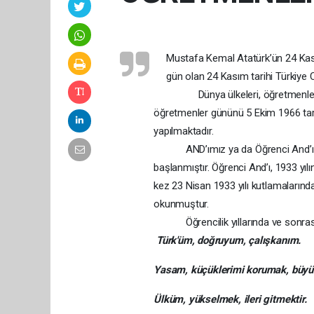
Mustafa Kemal Atatürk’ün 24 Kası
gün olan 24 Kasım tarihi Türkiye
Dünya ülkeleri, öğretmenler gü
öğretmenler gününü 5 Ekim 1966 tarih
yapılmaktadır.
AND’ımız ya da Öğrenci And’ı ise 
başlanmıştır. Öğrenci And’ı, 1933 yıl
kez 23 Nisan 1933 yılı kutlamalarında
okunmuştur.
Öğrencilik yıllarında ve sonrasın
Türk'üm, doğruyum, çalışkanım.
Yasam, küçüklerimi korumak, büy
Ülküm, yükselmek, ileri gitmektir.