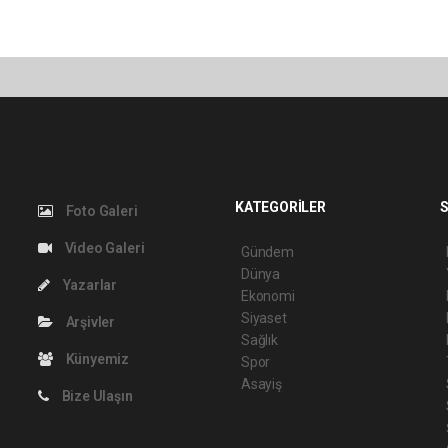
KATEGORİLER
S
Foto Galeri
Video Galeri
Gündem
Dünya
Yazarlar
Ekonomi
Siyaset
Arşivler
Sağlık
Künyemiz
Spor
Asayiş
Bize Ulaşın