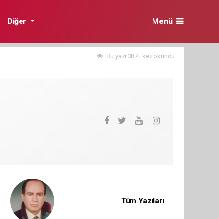
Diğer
Menü
Bu yazı 387+ kez okundu.
Tüm Yazıları