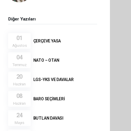
Diğer Yazıları
01
ÇERÇEVE YASA
Ağustos
04
NATO – OTAN
Temmuz
20
LGS-YKS VE DAVALAR
Haziran
08
BARO SEÇİMLERİ
Haziran
24
BUTLAN DAVASI
Mayıs