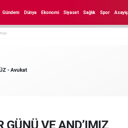
Gündem
Dünya
Ekonomi
Siyaset
Sağlık
Spor
Asayiş
etayı
Z - Avukat
 GÜNÜ VE AND’IMIZ