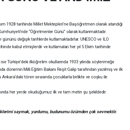
m 1928 tarihinde Millet Mektepleri’ne Başöğretmen olarak atandığı
 Cumhuriyeti’nde “Öğretmenler Günü” olarak kutlanmaktadır.
nünü değişik tarihlerde kutlamaktadırlar. UNESCO ve ILO
inde kabul etmişlerdir ve kutlamaları her yıl 5 Ekim tarihinde
Türkiye’deki ilköğretim okullarında 1933 yılında söylenmeğe
ında dönemin Milli Eğitim Bakanı Reşit Galip tarafından yazılmış ve ilk
 Ankara’daki tören sırasında çocuklarla birlikte ve coşku ile
da her yerde okuduğumuz ilk ve tam metin şu şekildedir:
üklerimi saymak, yurdumu, budunumu özümden çok sevmektir.