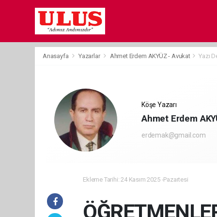
Anasayfa
Yazarlar
Ahmet Erdem AKYÜZ - Avukat
Yazı D
Köşe Yazarı
Ahmet Erdem AKYÜ
erdemak@gmail.com
Ekleme Tarihi: 24 Kasım 2025 -Pazartesi
ÖĞRETMENLER