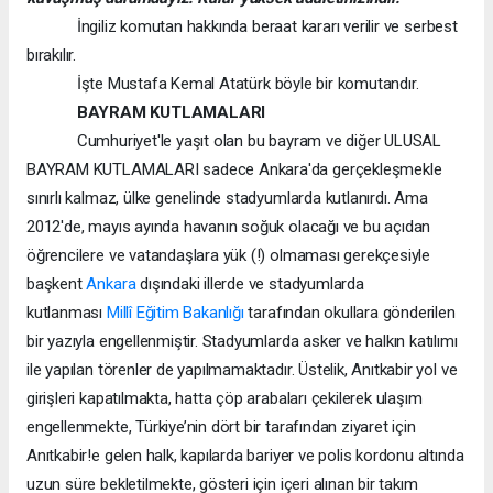
İngiliz komutan hakkında beraat kararı verilir ve serbest
bırakılır.
İşte Mustafa Kemal Atatürk böyle bir komutandır.
BAYRAM KUTLAMALARI
Cumhuriyet'le yaşıt olan bu bayram ve diğer ULUSAL
BAYRAM KUTLAMALARI sadece Ankara'da gerçekleşmekle
sınırlı kalmaz, ülke genelinde stadyumlarda kutlanırdı. Ama
2012'de, mayıs ayında havanın soğuk olacağı ve bu açıdan
öğrencilere ve vatandaşlara yük (!) olmaması gerekçesiyle
başkent
Ankara
dışındaki illerde ve stadyumlarda
kutlanması
Millî Eğitim Bakanlığı
tarafından okullara gönderilen
bir yazıyla engellenmiştir. Stadyumlarda asker ve halkın katılımı
ile yapılan törenler de yapılmamaktadır. Üstelik, Anıtkabir yol ve
girişleri kapatılmakta, hatta çöp arabaları çekilerek ulaşım
engellenmekte, Türkiye’nin dört bir tarafından ziyaret için
Anıtkabir!e gelen halk, kapılarda bariyer ve polis kordonu altında
uzun süre bekletilmekte, gösteri için içeri alınan bir takım