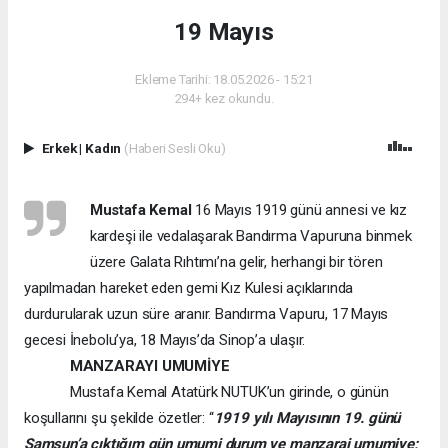
19 Mayıs
Ekleme Tarihi: 18.05.2026 - 15:21
294+ kez okundu.
Erkek
|
Kadın
(Haberi Sesli Oku)
Mustafa Kemal
16 Mayıs 1919 günü annesi ve kız
kardeşi ile vedalaşarak Bandırma Vapuruna binmek
üzere Galata Rıhtımı’na gelir, herhangi bir tören
yapılmadan hareket eden gemi Kız Kulesi açıklarında
durdurularak uzun süre aranır. Bandırma Vapuru, 17 Mayıs
gecesi İnebolu’ya, 18 Mayıs’da Sinop’a ulaşır.
MANZARAYI UMUMİYE
Mustafa Kemal Atatürk NUTUK’un girinde, o günün
koşullarını şu şekilde özetler: “
1919 yılı Mayısının 19. günü
Samsun’a çıktığım gün umumi durum ve manzarai umumiye;