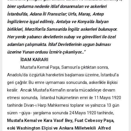
birer uydurma nedenle itilaf donanmaları ve askerleri
İstanbul’da, Adana İli Fransızlar; Urfa, Maraş, Antep
İngilizlerce işgal edilmiş. Antalya ve Konya’da İtalyan
birlikleri, Merzifon’la Samsun’da İngiliz askerleri bulunuyor.
Her yerde yabancı devletlerin subay ve görevlileri ile özel
adamları çalışmakta. İtilaf Devletlerinin uygun bulması
üzerine Yunan ordusu İzmir’e çıkarılıyor…”
İDAM KARARI
Mustafa Kemal Paşa, Samsun’a çıktıktan sonra,
Anadolu’da özgürlük hareketini başlaması üzerine, İstanbul’a
geri çağrılır. Bu emre uymaması sonucunda, askerlikle ilişkisi
kesilir. Ancak Mustafa Kemal’in ısrarla mücadeleye devam
etmesi sonunda, İstanbul hükümetinin emri ile 11 Mayıs 1920
tarihinde Divan-ı Harp Mahkemesi toplanır ve yalnızca 13 gün
süren –güya- yargılama sonunda 24 Mayıs 1920 tarihinde,
Mustafa Kemal ve Kara Vasıf Bey, Fuat Cebesoy Paşa,
eski Washington Elçisi ve Ankara Milletvekili Alfred