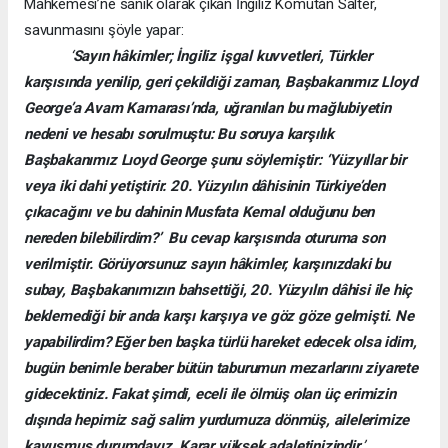
Mahkemesi’ne sanık olarak çıkan İngiliz Komutan Salter,
savunmasını şöyle yapar:
‘
Sayın hâkimler; İngiliz işgal kuvvetleri, Türkler
karşısında yenilip, geri çekildiği zaman, Başbakanımız Lloyd
George’a Avam Kamarası’nda, uğranılan bu mağlubiyetin
nedeni ve hesabı sorulmuştu: Bu soruya karşılık
Başbakanımız Lıoyd George şunu söylemiştir: ‘Yüzyıllar bir
veya iki dahi yetiştirir. 20. Yüzyılın dâhisinin Türkiye’den
çıkacağını ve bu dahinin Musfata Kemal olduğunu ben
nereden bilebilirdim?’ Bu cevap karşısında oturuma son
verilmiştir. Görüyorsunuz sayın hâkimler, karşınızdaki bu
subay, Başbakanımızın bahsettiği, 20. Yüzyılın dâhisi ile hiç
beklemediği bir anda karşı karşıya ve göz göze gelmişti. Ne
yapabilirdim? Eğer ben başka türlü hareket edecek olsa idim,
bugün benimle beraber bütün taburumun mezarlarını ziyarete
gidecektiniz. Fakat şimdi, eceli ile ölmüş olan üç erimizin
dışında hepimiz sağ salim yurdumuza dönmüş, ailelerimize
kavuşmuş durumdayız. Karar yüksek adaletinizindir.
’