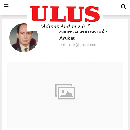
Ahmet Erdem AKYÜZ -
Avukat
erdemak@gmail.com