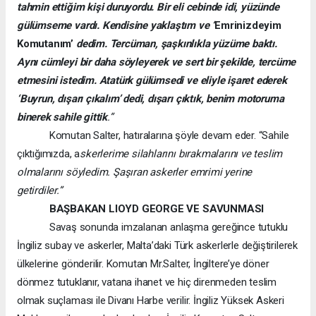
tahmin ettiğim kişi duruyordu. Bir eli cebinde idi, yüzünde
gülümseme vardı. Kendisine yaklaştım ve ‘
Emrinizdeyim
Komutanım’
dedim. Tercüman, şaşkınlıkla yüzüme baktı.
Aynı cümleyi bir daha söyleyerek ve sert bir şekilde, tercüme
etmesini istedim. Atatürk gülümsedi ve eliyle işaret ederek
‘Buyrun, dışarı çıkalım’ dedi, dışarı çıktık, benim motoruma
binerek sahile gittik
.”
Komutan Salter, hatıralarına şöyle devam eder. “Sahile
çıktığımızda, a
skerlerime silahlarını bırakmalarını ve teslim
olmalarını söyledim. Şaşıran askerler emrimi yerine
getirdiler.”
BAŞBAKAN LIOYD GEORGE VE SAVUNMASI
Savaş sonunda imzalanan anlaşma gereğince tutuklu
İngiliz subay ve askerler, Malta’daki Türk askerlerle değiştirilerek
ülkelerine gönderilir. Komutan Mr.Salter, İngiltere’ye döner
dönmez tutuklanır, vatana ihanet ve hiç direnmeden teslim
olmak suçlaması ile Divanı Harbe verilir. İngiliz Yüksek Askeri