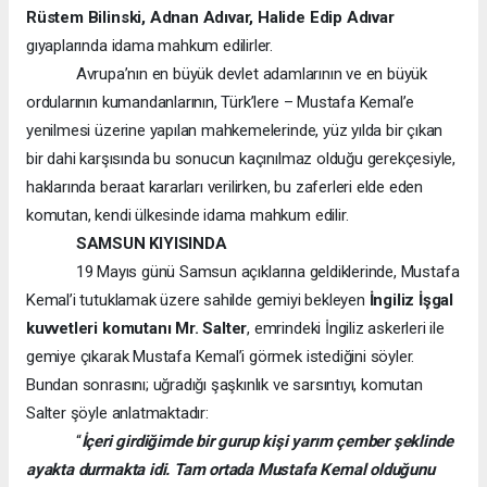
Rüstem Bilinski, Adnan Adıvar, Halide Edip Adıvar
gıyaplarında idama mahkum edilirler.
Avrupa’nın en büyük devlet adamlarının ve en büyük
ordularının kumandanlarının, Türk’lere – Mustafa Kemal’e
yenilmesi üzerine yapılan mahkemelerinde, yüz yılda bir çıkan
bir dahi karşısında bu sonucun kaçınılmaz olduğu gerekçesiyle,
haklarında beraat kararları verilirken, bu zaferleri elde eden
komutan, kendi ülkesinde idama mahkum edilir.
SAMSUN KIYISINDA
19 Mayıs günü Samsun açıklarına geldiklerinde, Mustafa
Kemal’i tutuklamak üzere sahilde gemiyi bekleyen
İngiliz İşgal
kuvvetleri komutanı Mr. Salter
, emrindeki İngiliz askerleri ile
gemiye çıkarak Mustafa Kemal’i görmek istediğini söyler.
Bundan sonrasını; uğradığı şaşkınlık ve sarsıntıyı, komutan
Salter şöyle anlatmaktadır:
“
İçeri girdiğimde bir gurup kişi yarım çember şeklinde
ayakta durmakta idi. Tam ortada Mustafa Kemal olduğunu