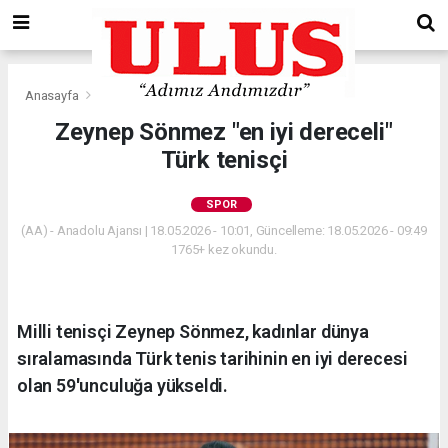
Anasayfa
Spor
Zeynep Sönmez "en iyi dereceli"
Türk tenisçi
SPOR
(AA) - Anadolu Ajansı | 18.05.2026 - 10:01, Güncelleme: 18.05.2026 - 09:49
1765+ kez okundu.
Milli tenisçi Zeynep Sönmez, kadınlar dünya
sıralamasında Türk tenis tarihinin en iyi derecesi
olan 59'unculuğa yükseldi.