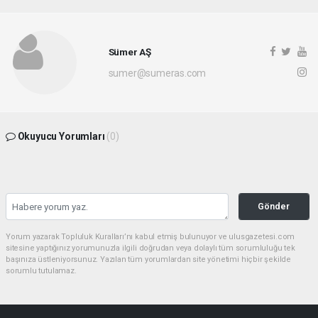
Sümer AŞ
sumer@sumeras.com
Okuyucu Yorumları
(0)
Gönder
Yorum yazarak Topluluk Kuralları’nı kabul etmiş bulunuyor ve ulusgazetesi.com
sitesine yaptığınız yorumunuzla ilgili doğrudan veya dolaylı tüm sorumluluğu tek
başınıza üstleniyorsunuz. Yazılan tüm yorumlardan site yönetimi hiçbir şekilde
sorumlu tutulamaz.