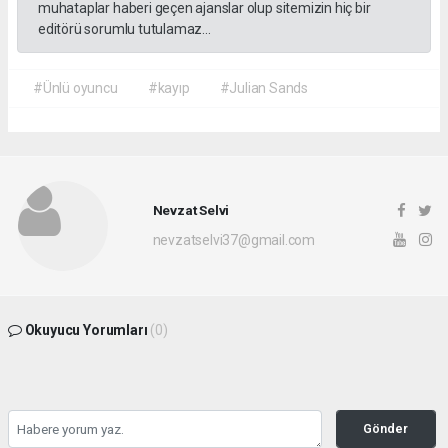
muhataplar haberi geçen ajanslar olup sitemizin hiç bir
editörü sorumlu tutulamaz...
#Ünlü oyuncu
#kayıp
#Julian Sands
Nevzat Selvi
nevzatselvi37@gmail.com
Okuyucu Yorumları
(0)
Gönder