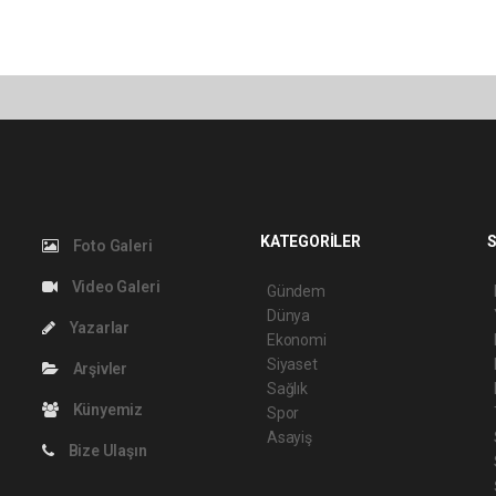
KATEGORİLER
S
Foto Galeri
Video Galeri
Gündem
Dünya
Yazarlar
Ekonomi
Siyaset
Arşivler
Sağlık
Künyemiz
Spor
Asayiş
Bize Ulaşın