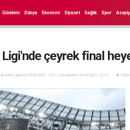
Gündem
Dünya
Ekonomi
Siyaset
Sağlık
Spor
Asayiş
igi'nde çeyrek final hey
 Anadolu Ajansı | 09.04.2025 - 19:31, Güncelleme: 09.04.2025 - 12:17
5543+