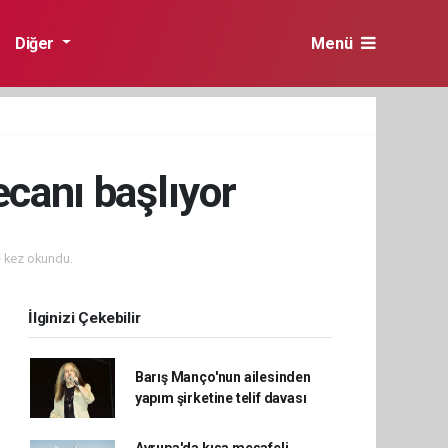
Diğer
Menü
ecanı başlıyor
 kez okundu.
İlginizi Çekebilir
Barış Manço'nun ailesinden
yapım şirketine telif davası