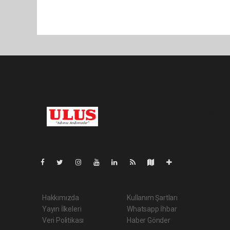
Pro-0.045
Hakkımızda
Kullanım Şartları
Yayın İlkeleri
Whatsapp İhbar
Veri Politikası
Haber Gönder