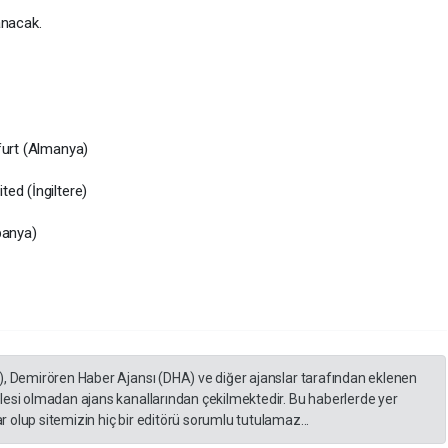
anacak.
furt (Almanya)
ed (İngiltere)
panya)
), Demirören Haber Ajansı (DHA) ve diğer ajanslar tarafından eklenen
lesi olmadan ajans kanallarından çekilmektedir. Bu haberlerde yer
 olup sitemizin hiç bir editörü sorumlu tutulamaz...