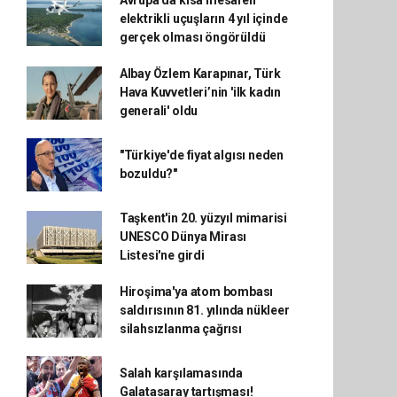
Avrupa'da kısa mesafeli
elektrikli uçuşların 4 yıl içinde
gerçek olması öngörüldü
Albay Özlem Karapınar, Türk
Hava Kuvvetleri’nin 'ilk kadın
generali' oldu
"Türkiye'de fiyat algısı neden
bozuldu?"
Taşkent'in 20. yüzyıl mimarisi
UNESCO Dünya Mirası
Listesi'ne girdi
Hiroşima'ya atom bombası
saldırısının 81. yılında nükleer
silahsızlanma çağrısı
Salah karşılamasında
Galatasaray tartışması!