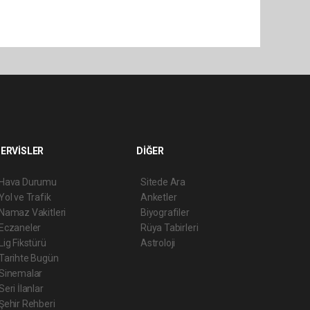
ERVİSLER
DİĞER
Hava Durumu
Sitede Ara
Yol ve Trafik
Anketler
Namaz Vakitleri
Biyografiler
Eczaneler
Rüya Tabirleri
Lig Fikstürü
Astroloji
Tarihte Bugün
Sinemalar
Seri İlanlar
Şehir Rehberi