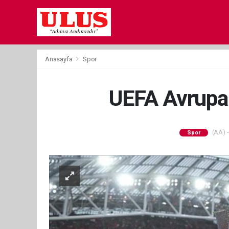
Anasayfa
Spor
UEFA Avrupa L
(AA) -
Spor