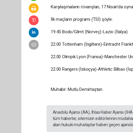
Karşılaşmaların rövanşları, 17 Nisan'da oyn
İlk maçların programı (TSİ) şöyle:
19.45 Bodo/Glimt (Norveç)-Lazio (İtalya)
22.00 Tottenham (İngiltere)-Eintracht Frank
22.00 Olimpik Lyon (Fransa)-Manchester Unit
22.00 Rangers (İskoçya)-Athletic Bilbao (İs
Muhabir: Mutlu Demirtaştan
Anadolu Ajansı (AA), İhlas Haber Ajansı (İHA
tüm haberler, sitemizin editörlerinin müdaha
alan hukuki muhataplar haberi geçen ajanslar