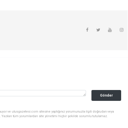
Gönder
nuyor ve ulusgazetesi.com sitesine yaptığınız yorumunuzla ilgili doğrudan veya
. Yazılan tüm yorumlardan site yönetimi hiçbir şekilde sorumlu tutulamaz.