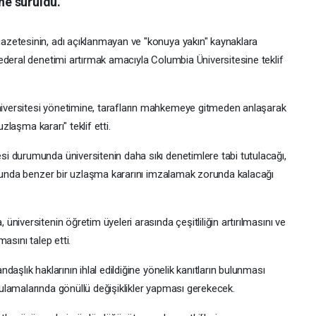
öne sürüldü.
zetesinin, adı açıklanmayan ve "konuya yakın" kaynaklara
ederal denetimi artırmak amacıyla Columbia Üniversitesine teklif
versitesi yönetimine, tarafların mahkemeye gitmeden anlaşarak
uzlaşma kararı" teklif etti.
i durumunda üniversitenin daha sıkı denetimlere tabi tutulacağı,
onunda benzer bir uzlaşma kararını imzalamak zorunda kalacağı
iversitenin öğretim üyeleri arasında çeşitliliğin artırılmasını ve
asını talep etti.
aşlık haklarının ihlal edildiğine yönelik kanıtların bulunması
lamalarında gönüllü değişiklikler yapması gerekecek.