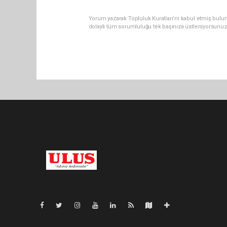
Yorum yazarak Topluluk Kuralları’nı kabul etmiş bulu
dolaylı tüm sorumluluğu tek başınıza üstleniyorsunuz
Pro-0.052