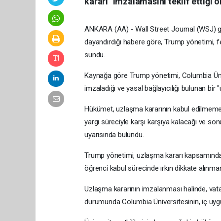
kararı" imzalamasını teklif ettiği 
ANKARA (AA) - Wall Street Journal (WSJ) ga
dayandırdığı habere göre, Trump yönetimi, f
sundu.
Kaynağa göre Trump yönetimi, Columbia Üni
imzaladığı ve yasal bağlayıcılığı bulunan bir "
Hükümet, uzlaşma kararının kabul edilmemes
yargı süreciyle karşı karşıya kalacağı ve s
uyarısında bulundu.
Trump yönetimi, uzlaşma kararı kapsamında, ün
öğrenci kabul sürecinde ırkın dikkate alınmam
Uzlaşma kararının imzalanması halinde, vatand
durumunda Columbia Üniversitesinin, iç uygu