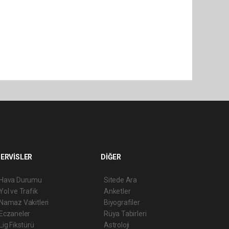
ERVİSLER
DİĞER
Hava Durumu
Sitede Ara
Yol ve Trafik
Anketler
Namaz Vakitleri
Biyografiler
Eczaneler
Rüya Tabirleri
Lig Fikstürü
Astroloji