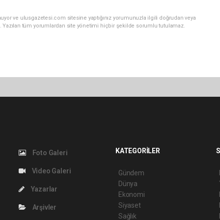
nuyor ve ulusgazetesi.com sitesine yaptığınız yorumunuzla ilgili doğrudan veya
. Yazılan tüm yorumlardan site yönetimi hiçbir şekilde sorumlu tutulamaz.
KATEGORİLER
S
Foto Galeri
Video Galeri
Gündem
Dünya
Yazarlar
Ekonomi
Siyaset
Arşivler
Sağlık