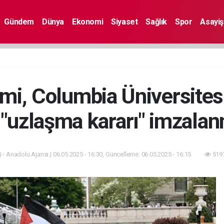
Gündem
Dünya
Ekonomi
Siyaset
Sağlık
Spor
Asayiş
mi, Columbia Üniversites
 "uzlaşma kararı" imzala
 - Anadolu Ajansı | 06.05.2025 - 16:30, Güncelleme: 06.05.2025 - 16:15
5197