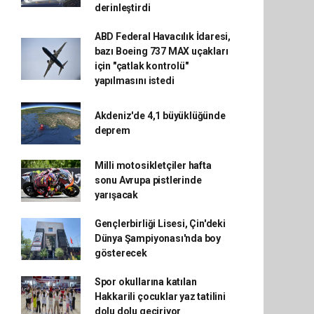
derinleştirdi
ABD Federal Havacılık İdaresi,
bazı Boeing 737 MAX uçakları
için "çatlak kontrolü"
yapılmasını istedi
Akdeniz'de 4,1 büyüklüğünde
deprem
Milli motosikletçiler hafta
sonu Avrupa pistlerinde
yarışacak
Gençlerbirliği Lisesi, Çin'deki
Dünya Şampiyonası'nda boy
gösterecek
Spor okullarına katılan
Hakkarili çocuklar yaz tatilini
dolu dolu geçiriyor