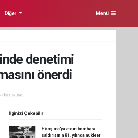
Diğer
Menü
inde denetimi
nmasını önerdi
+ kez okundu.
İlginizi Çekebilir
Hiroşima'ya atom bombası
saldırısının 81. yılında nükleer