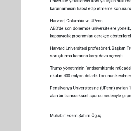
Üniversite yetkililerinin konuya ilişkin hüküm
kararnamesini kabul edip etmeme konusunda d
Harvard, Columbia ve UPenn
ABD'de son dönemde üniversitelere yönelik, baş
kapsayıcılık programları gerekçe gösteriler
Harvard Üniversitesi profesörleri, Başkan Tr
soruşturma kararına karşı dava açmıştı.
Trump yönetiminin "antisemitizmle mücadele
okulun 400 milyon dolarlık fonunun kesilmeme
Pensilvanya Üniversitesine (UPenn) ayrılan 
alan bir transseksüel sporcu nedeniyle geçen a
Muhabir: Ecem Şahinli Ögüç