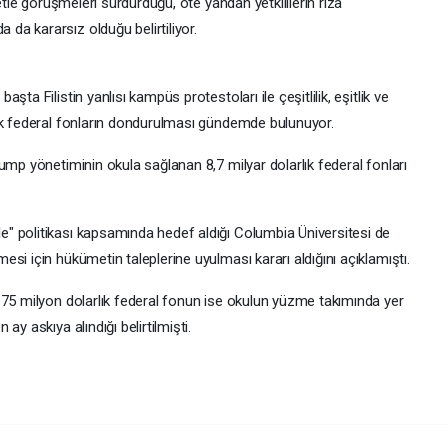
etle görüşmeleri sürdürdüğü, öte yandan yetkililerin rıza
a kararsız olduğu belirtiliyor.
ta Filistin yanlısı kampüs protestoları ile çeşitlilik, eşitlik ve
ek federal fonların dondurulması gündemde bulunuyor.
ump yönetiminin okula sağlanan 8,7 milyar dolarlık federal fonları
" politikası kapsamında hedef aldığı Columbia Üniversitesi de
si için hükümetin taleplerine uyulması kararı aldığını açıklamıştı.
175 milyon dolarlık federal fonun ise okulun yüzme takımında yer
y askıya alındığı belirtilmişti.