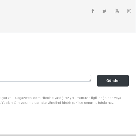
Gönder
nuyor ve ulusgazetesi.com sitesine yaptığınız yorumunuzla ilgili doğrudan veya
. Yazılan tüm yorumlardan site yönetimi hiçbir şekilde sorumlu tutulamaz.