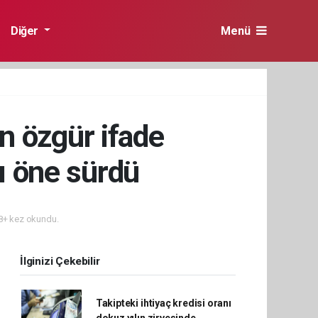
Diğer
Menü
n özgür ifade
ı öne sürdü
+ kez okundu.
İlginizi Çekebilir
Takipteki ihtiyaç kredisi oranı