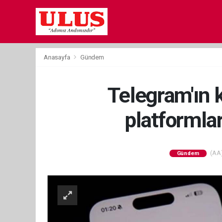
Anasayfa
Gündem
Telegram'ın 
platformla
(AA)
Gündem