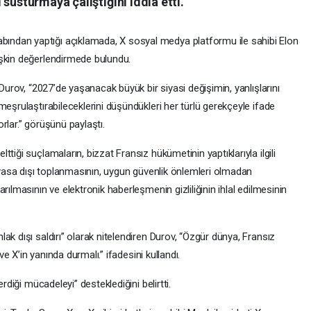
susturmaya çalıştığını iddia etti.
ndan yaptığı açıklamada, X sosyal medya platformu ile sahibi Elon
işkin değerlendirmede bulundu.
 Durov, “2027’de yaşanacak büyük bir siyasi değişimin, yanlışlarını
meşrulaştırabileceklerini düşündükleri her türlü gerekçeyle ifade
rlar.” görüşünü paylaştı.
tiği suçlamaların, bizzat Fransız hükümetinin yaptıklarıyla ilgili
n yasa dışı toplanmasının, uygun güvenlik önlemleri olmadan
rılmasının ve elektronik haberleşmenin gizliliğinin ihlal edilmesinin
ak dışı saldırı” olarak nitelendiren Durov, “Özgür dünya, Fransız
ve X’in yanında durmalı.” ifadesini kullandı.
rdiği mücadeleyi” desteklediğini belirtti.