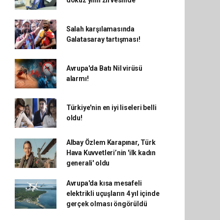
dokuz yılın zirvesinde
Salah karşılamasında
Galatasaray tartışması!
Avrupa'da Batı Nil virüsü
alarmı!
Türkiye'nin en iyi liseleri belli
oldu!
Albay Özlem Karapınar, Türk
Hava Kuvvetleri’nin 'ilk kadın
generali' oldu
Avrupa'da kısa mesafeli
elektrikli uçuşların 4 yıl içinde
gerçek olması öngörüldü