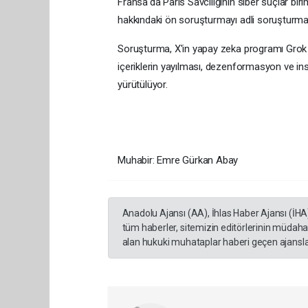
Fransa'da Paris Savcılığının siber suçlar birim
hakkındaki ön soruşturmayı adli soruşturmay
Soruşturma, X'in yapay zeka programı Grok il
içeriklerin yayılması, dezenformasyon ve insa
yürütülüyor.
Muhabir: Emre Gürkan Abay
Anadolu Ajansı (AA), İhlas Haber Ajansı (İHA
tüm haberler, sitemizin editörlerinin müdaha
alan hukuki muhataplar haberi geçen ajanslar