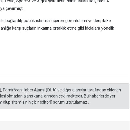
i, Tesla, SpaceX ve X gibi şirketlerin sahibi Musk ile şirketi X
a çevirmişti.
e bağlantılı, çocuk istismarı içeren görüntülerin ve deepfake
nlığa karşı suçların inkarına ortaklık etme gibi iddialara yönelik
), Demirören Haber Ajansı (DHA) ve diğer ajanslar tarafından eklenen
lesi olmadan ajans kanallarından çekilmektedir. Bu haberlerde yer
 olup sitemizin hiç bir editörü sorumlu tutulamaz...