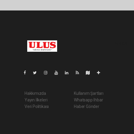
Pro-0.070
Hakkımızda
Kullanım Şartları
Yayın İlkeleri
Whatsapp İhbar
Veri Politikası
Haber Gönder