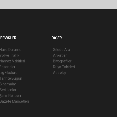
ERVİSLER
DİĞER
Hava Durumu
Sitede Ara
Yol ve Trafik
Anketler
Namaz Vakitleri
Biyografiler
Eczaneler
Rüya Tabirleri
Lig Fikstürü
Astroloji
Tarihte Bugün
Sinemalar
Seri İlanlar
Şehir Rehberi
Gazete Manşetleri