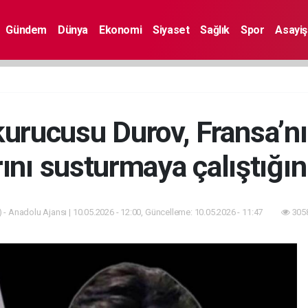
Gündem
Dünya
Ekonomi
Siyaset
Sağlık
Spor
Asayiş
kurucusu Durov, Fransa’nı
rını susturmaya çalıştığın
 - Anadolu Ajansı | 10.05.2026 - 12:00, Güncelleme: 10.05.2026 - 11:47
3058