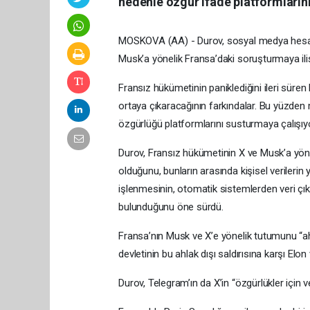
nedenle özgür ifade platformlarını 
MOSKOVA (AA) - Durov, sosyal medya hesabı
Musk’a yönelik Fransa’daki soruşturmaya il
Fransız hükümetinin paniklediğini ileri süren
ortaya çıkaracağının farkındalar. Bu yüzden 
özgürlüğü platformlarını susturmaya çalışıyo
Durov, Fransız hükümetinin X ve Musk’a yönelt
olduğunu, bunların arasında kişisel verileri
işlenmesinin, otomatik sistemlerden veri çıka
bulunduğunu öne sürdü.
Fransa’nın Musk ve X’e yönelik tutumunu “ahl
devletinin bu ahlak dışı saldırısına karşı Elon 
Durov, Telegram’ın da X’in “özgürlükler için ve