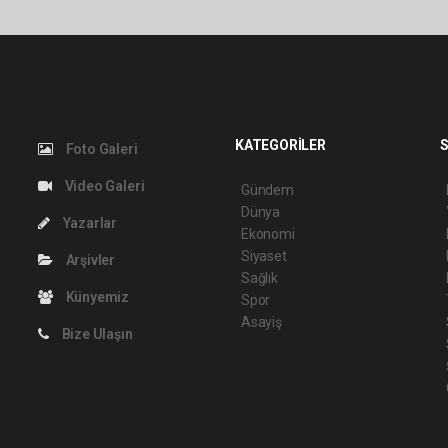
KATEGORİLER
S
Foto Galeri
Video Galeri
Gündem
Dünya
Yazarlar
Ekonomi
Siyaset
Arşivler
Sağlık
Künyemiz
Spor
Asayiş
Bize Ulaşın