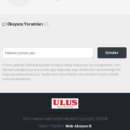
Okuyucu Yorumları
(0)
Gönder
Yorum yazarak Topluluk Kuralları’nı kabul etmiş bulunuyor ve ulusgazetesi.com
sitesine yaptığınız yorumunuzla ilgili doğrudan veya dolaylı tüm sorumluluğu tek
başınıza üstleniyorsunuz. Yazılan tüm yorumlardan site yönetimi hiçbir şekilde
sorumlu tutulamaz.
haber paketi
haber scripti
haber yazılımı
Tüm hakları saklı tutulmaktadır.Copyright 2026©
Haber Yazılımı:
Web Aksiyon ®