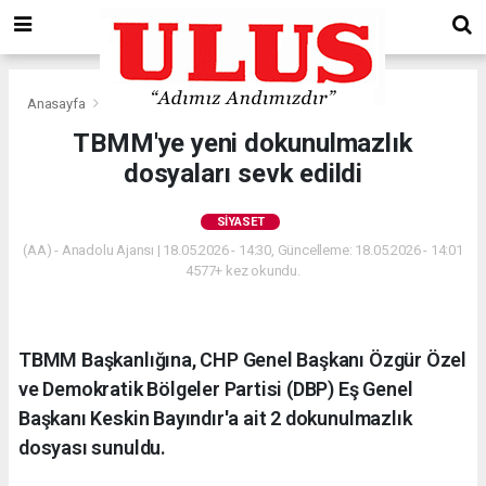
Anasayfa
Siyaset
TBMM'ye yeni dokunulmazlık
dosyaları sevk edildi
SIYASET
(AA) - Anadolu Ajansı | 18.05.2026 - 14:30, Güncelleme: 18.05.2026 - 14:01
4577+ kez okundu.
TBMM Başkanlığına, CHP Genel Başkanı Özgür Özel
ve Demokratik Bölgeler Partisi (DBP) Eş Genel
Başkanı Keskin Bayındır'a ait 2 dokunulmazlık
dosyası sunuldu.