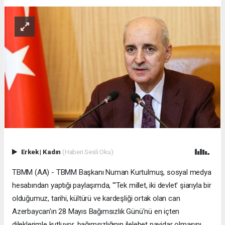
Erkek
|
Kadın
(Haberi Sesli Oku)
TBMM (AA) - TBMM Başkanı Numan Kurtulmuş, sosyal medya
hesabından yaptığı paylaşımda, "'Tek millet, iki devlet' şiarıyla bir
olduğumuz, tarihi, kültürü ve kardeşliği ortak olan can
Azerbaycan'ın 28 Mayıs Bağımsızlık Günü'nü en içten
dileklerimle kutluyor, bağımsızlığının ilelebet payidar olmasını