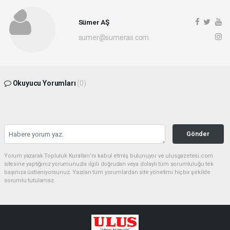
Sümer AŞ
sumer@sumeras.com
Okuyucu Yorumları
(0)
Gönder
Yorum yazarak Topluluk Kuralları’nı kabul etmiş bulunuyor ve ulusgazetesi.com
sitesine yaptığınız yorumunuzla ilgili doğrudan veya dolaylı tüm sorumluluğu tek
başınıza üstleniyorsunuz. Yazılan tüm yorumlardan site yönetimi hiçbir şekilde
sorumlu tutulamaz.