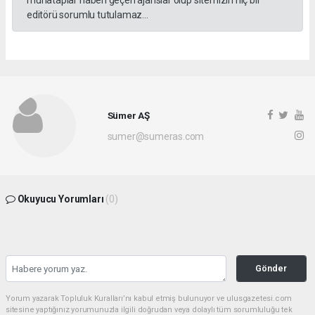
muhataplar haberi geçen ajanslar olup sitemizin hiç bir
editörü sorumlu tutulamaz...
Sümer AŞ
sumer@sumeras.com
Okuyucu Yorumları
(0)
Gönder
Yorum yazarak Topluluk Kuralları’nı kabul etmiş bulunuyor ve ulusgazetesi.com
sitesine yaptığınız yorumunuzla ilgili doğrudan veya dolaylı tüm sorumluluğu tek