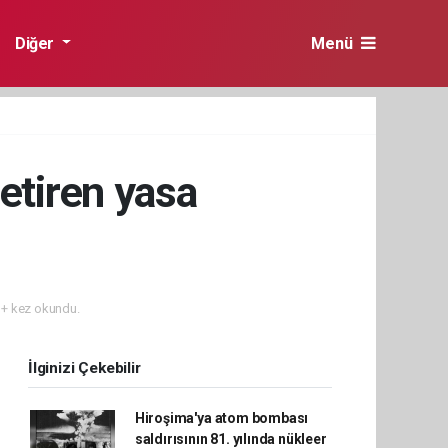
Diğer
Menü
etiren yasa
+ kez okundu.
İlginizi Çekebilir
Hiroşima'ya atom bombası
saldırısının 81. yılında nükleer