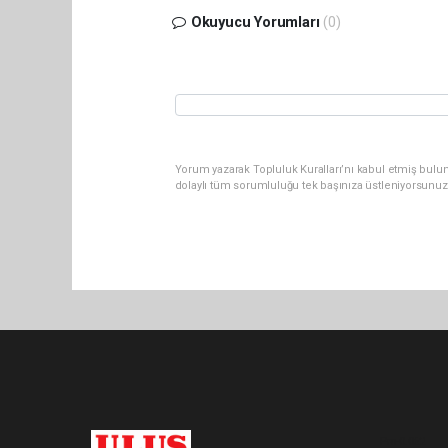
Okuyucu Yorumları
(0)
Yorum yazarak Topluluk Kuralları’nı kabul etmiş bulu
dolaylı tüm sorumluluğu tek başınıza üstleniyorsunuz
Pro-0.062