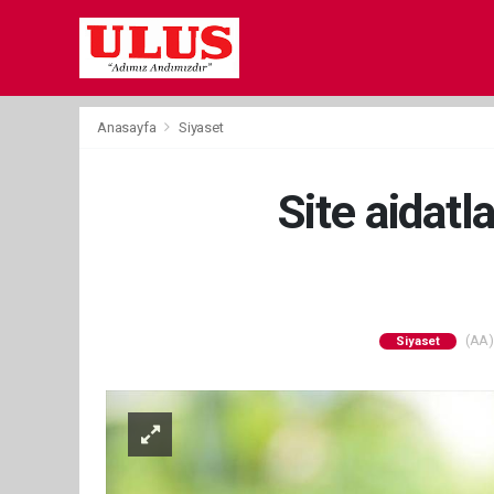
Anasayfa
Siyaset
Site aidat
(AA) 
Siyaset