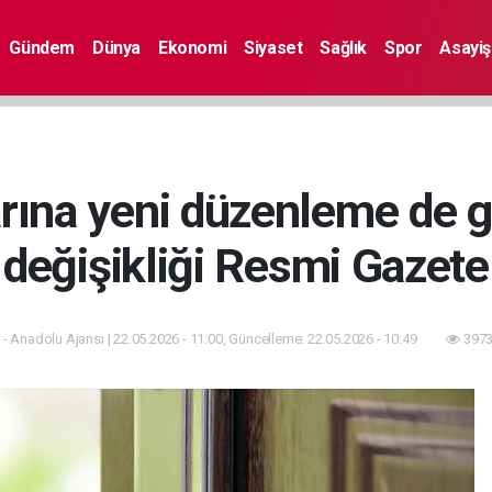
Gündem
Dünya
Ekonomi
Siyaset
Sağlık
Spor
Asayiş
larına yeni düzenleme de g
değişikliği Resmi Gazete
- Anadolu Ajansı | 22.05.2026 - 11:00, Güncelleme: 22.05.2026 - 10:49
3973