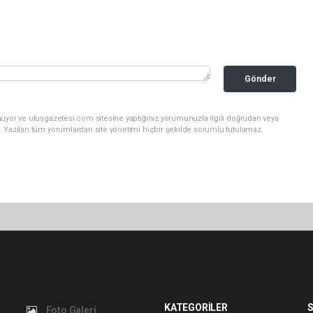
Gönder
nuyor ve ulusgazetesi.com sitesine yaptığınız yorumunuzla ilgili doğrudan veya
. Yazılan tüm yorumlardan site yönetimi hiçbir şekilde sorumlu tutulamaz.
KATEGORİLER
S
Foto Galeri