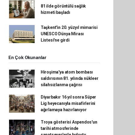
81 ilde görüntülü sağlık
hizmeti başladı
Taşkent'in 20. yüzyıl mimarisi
UNESCO Dünya Mirası
Listesi'ne girdi
En Çok Okunanlar
Hiroşima'ya atom bombası
saldırısının 81. yılında nükleer
silahsızlanma çağrısı
Diyarbakır 16 yıl sonra Süper
Lig heyecanıyla misafirlerini
ağırlamaya hazırlanıyor
Troya gösterisi Aspendos'un
tarihi atmosferinde
sanatseverlerle buluştu