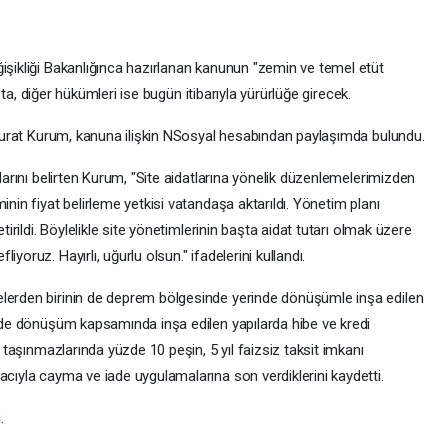
ğişikliği Bakanlığınca hazırlanan kanunun "zemin ve temel etüt
ık'ta, diğer hükümleri ise bugün itibarıyla yürürlüğe girecek.
ı Murat Kurum, kanuna ilişkin NSosyal hesabından paylaşımda bulundu.
klarını belirten Kurum, "Site aidatlarına yönelik düzenlemelerimizden
inin fiyat belirleme yetkisi vatandaşa aktarıldı. Yönetim planı
tirildi. Böylelikle site yönetimlerinin başta aidat tutarı olmak üzere
yoruz. Hayırlı, uğurlu olsun." ifadelerini kullandı.
elerden birinin de deprem bölgesinde yerinde dönüşümle inşa edilen
inde dönüşüm kapsamında inşa edilen yapılarda hibe ve kredi
e taşınmazlarında yüzde 10 peşin, 5 yıl faizsiz taksit imkanı
acıyla cayma ve iade uygulamalarına son verdiklerini kaydetti.
.